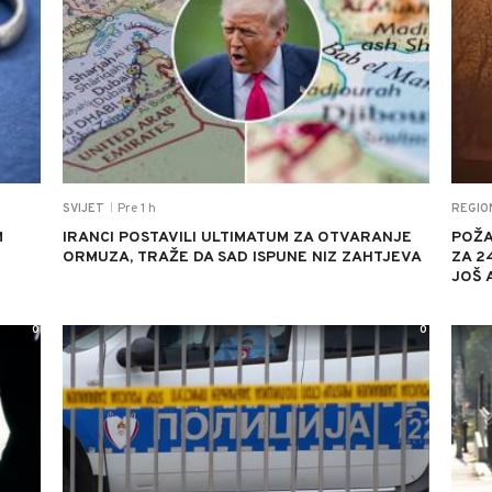
Pre 1 h
SVIJET
REGIO
|
M
IRANCI POSTAVILI ULTIMATUM ZA OTVARANJE
POŽA
ORMUZA, TRAŽE DA SAD ISPUNE NIZ ZAHTJEVA
ZA 2
JOŠ 
0
0