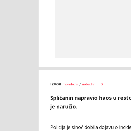
0
IZVOR
mondo.rs
index.hr
Splićanin napravio haos u resto
je naručio.
Policija je sinoć dobila dojavu o inc