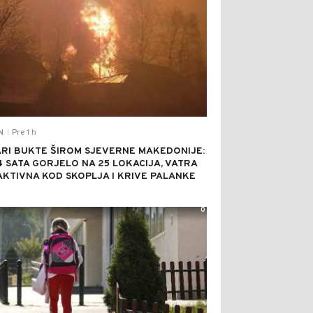
Pre 1 h
N
|
RI BUKTE ŠIROM SJEVERNE MAKEDONIJE:
4 SATA GORJELO NA 25 LOKACIJA, VATRA
AKTIVNA KOD SKOPLJA I KRIVE PALANKE
0