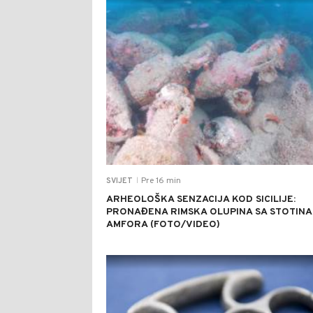
Pre 16 min
SVIJET
|
ARHEOLOŠKA SENZACIJA KOD SICILIJE:
PRONAĐENA RIMSKA OLUPINA SA STOTIN
AMFORA (FOTO/VIDEO)