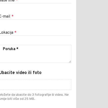
Vaše ime
*
E-mail
*
Lokacija
*
Ubacite video ili foto
Možete da ubacite do 3 fotografije ili videa. Ne
smije biti više od 25 MB.