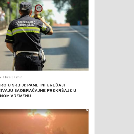
Pre 37 min
N
|
RO U SRBIJI: PAMETNI UREĐAJI
IVAJU SAOBRAĆAJNE PREKRŠAJE U
LNOM VREMENU
0