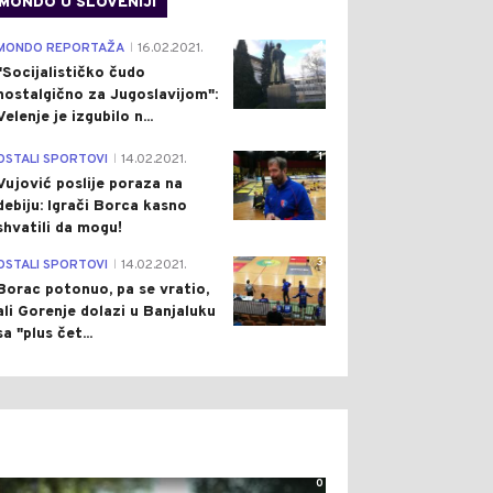
MONDO U SLOVENIJI
4
MONDO REPORTAŽA
16.02.2021.
|
"Socijalističko čudo
nostalgično za Jugoslavijom":
Velenje je izgubilo n...
1
OSTALI SPORTOVI
14.02.2021.
|
Vujović poslije poraza na
debiju: Igrači Borca kasno
shvatili da mogu!
3
OSTALI SPORTOVI
14.02.2021.
|
Borac potonuo, pa se vratio,
ali Gorenje dolazi u Banjaluku
sa "plus čet...
0