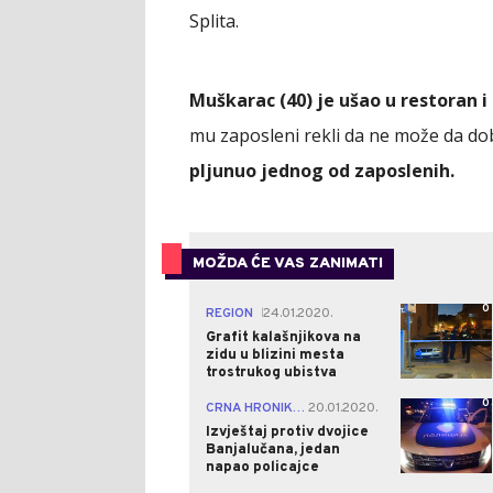
Splita.
Muškarac (40) je ušao u restoran i
mu zaposleni rekli da ne može da dob
pljunuo jednog od zaposlenih.
MOŽDA ĆE VAS ZANIMATI
0
REGION
24.01.2020.
|
Grafit kalašnjikova na
zidu u blizini mesta
trostrukog ubistva
0
CRNA HRONIKA
20.01.2020.
|
Izvještaj protiv dvojice
Banjalučana, jedan
napao policajce