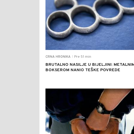
Pre 51 min
CRNA HRONIKA
|
BRUTALNO NASILJE U BIJELJINI: METALNI
BOKSEROM NANIO TEŠKE POVREDE