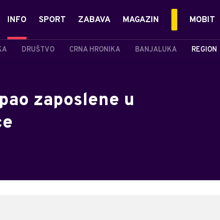
INFO
SPORT
ZABAVA
MAGAZIN
MOBIT
KA
DRUŠTVO
CRNA HRONIKA
BANJALUKA
REGION
apao zaposlene u
ce