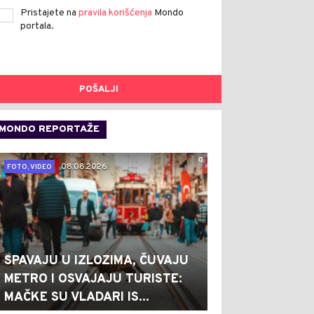
Pristajete na
pravila korišćenja
Mondo
portala.
POŠALJI
MONDO REPORTAŽE
0
08.08.2026.
FOTO, VIDEO
SPAVAJU U IZLOZIMA, ČUVAJU
METRO I OSVAJAJU TURISTE:
0
0
MAČKE SU VLADARI IS...