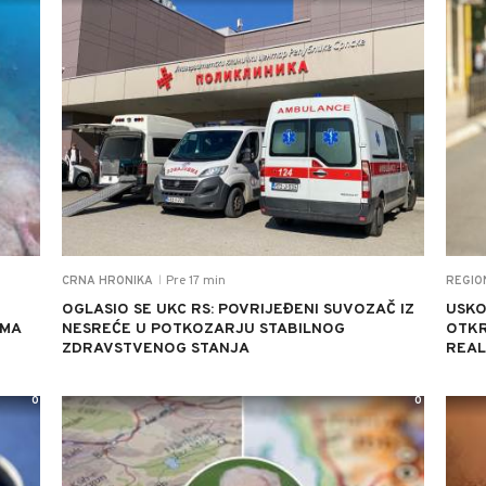
Pre 17 min
CRNA HRONIKA
REGIO
|
OGLASIO SE UKC RS: POVRIJEĐENI SUVOZAČ IZ
USKO
AMA
NESREĆE U POTKOZARJU STABILNOG
OTKR
ZDRAVSTVENOG STANJA
REA
0
0