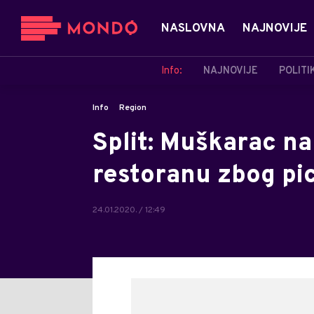
NASLOVNA
NAJNOVIJE
Info:
NAJNOVIJE
POLITI
Info
Region
Split: Muškarac n
restoranu zbog pi
24.01.2020. / 12:49