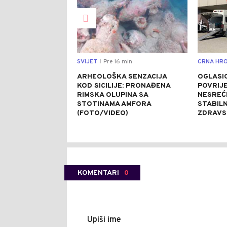
SVIJET
Pre 16 min
CRNA HRO
|
ARHEOLOŠKA SENZACIJA
OGLASIO
KOD SICILIJE: PRONAĐENA
POVRIJE
RIMSKA OLUPINA SA
NESREĆ
STOTINAMA AMFORA
STABIL
(FOTO/VIDEO)
ZDRAVS
KOMENTARI
0
Upiši ime