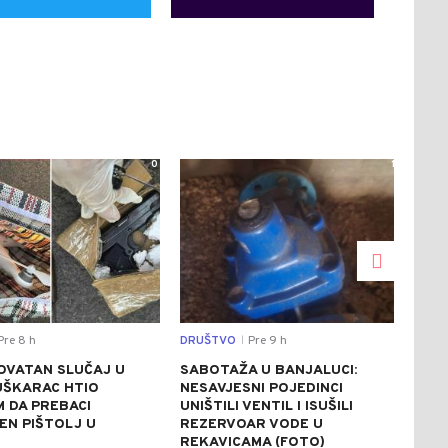
0
1
re 8 h
DRUŠTVO
Pre 9 h
REGI
|
OVATAN SLUČAJ U
SABOTAŽA U BANJALUCI:
VUČ
UŠKARAC HTIO
NESAVJESNI POJEDINCI
VEČ
 DA PREBACI
UNIŠTILI VENTIL I ISUŠILI
POZ
EN PIŠTOLJ U
REZERVOAR VODE U
RAZ
R
REKAVICAMA (FOTO)
(FO