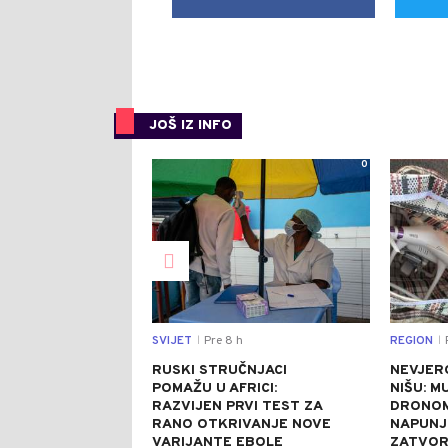
JOŠ IZ INFO
0
SVIJET
Pre 8 h
REGION
P
|
|
RUSKI STRUČNJACI
NEVJER
POMAŽU U AFRICI:
NIŠU: M
RAZVIJEN PRVI TEST ZA
DRONOM
RANO OTKRIVANJE NOVE
NAPUNJ
VARIJANTE EBOLE
ZATVO