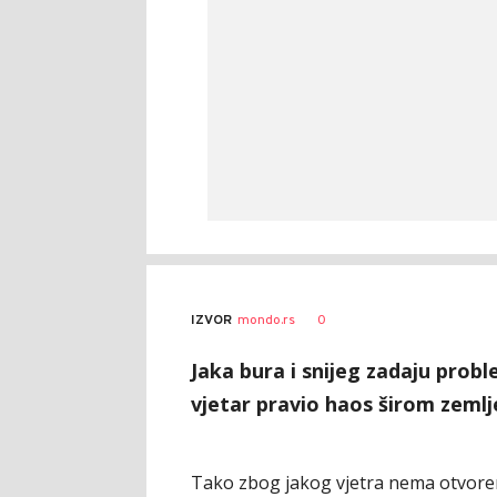
0
IZVOR
mondo.rs
Jaka bura i snijeg zadaju prob
vjetar pravio haos širom zemlje
Tako zbog jakog vjetra nema otvoreni