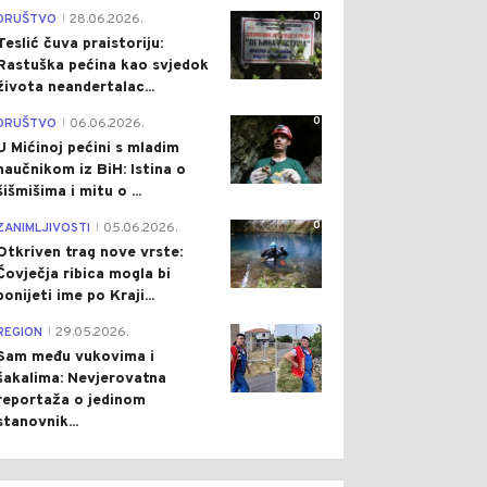
0
DRUŠTVO
28.06.2026.
|
Teslić čuva praistoriju:
Rastuška pećina kao svjedok
života neandertalac...
0
DRUŠTVO
06.06.2026.
|
U Mićinoj pećini s mladim
naučnikom iz BiH: Istina o
šišmišima i mitu o ...
0
ZANIMLJIVOSTI
05.06.2026.
|
Otkriven trag nove vrste:
Čovječja ribica mogla bi
ponijeti ime po Kraji...
0
REGION
29.05.2026.
|
Sam među vukovima i
šakalima: Nevjerovatna
reportaža o jedinom
stanovnik...