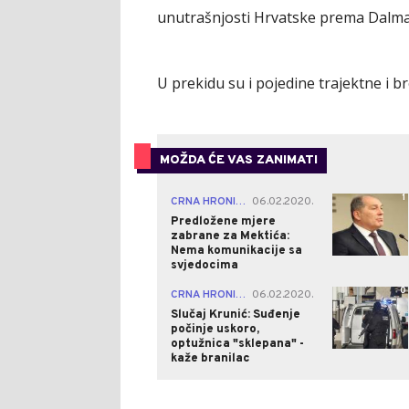
unutrašnjosti Hrvatske prema Dalmaci
U prekidu su i pojedine trajektne i br
MOŽDA ĆE VAS ZANIMATI
1
CRNA HRONIKA
06.02.2020.
|
Predložene mjere
zabrane za Mektića:
Nema komunikacije sa
svjedocima
0
CRNA HRONIKA
06.02.2020.
|
Slučaj Krunić: Suđenje
počinje uskoro,
optužnica "sklepana" -
kaže branilac