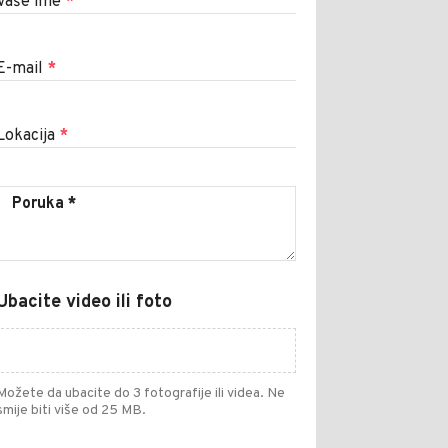
Vaše ime
*
E-mail
*
Lokacija
*
Ubacite video ili foto
Možete da ubacite do 3 fotografije ili videa. Ne
smije biti više od 25 MB.