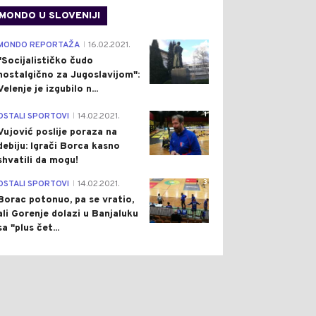
MONDO U SLOVENIJI
4
MONDO REPORTAŽA
16.02.2021.
|
"Socijalističko čudo
nostalgično za Jugoslavijom":
Velenje je izgubilo n...
1
OSTALI SPORTOVI
14.02.2021.
|
Vujović poslije poraza na
debiju: Igrači Borca kasno
shvatili da mogu!
3
OSTALI SPORTOVI
14.02.2021.
|
Borac potonuo, pa se vratio,
ali Gorenje dolazi u Banjaluku
sa "plus čet...