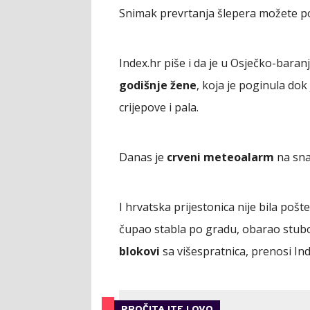
Snimak prevrtanja šlepera možete p
Index.hr piše i da je u Osječko-baran
godišnje žene
, koja je poginula do
crijepove i pala.
Danas je
crveni meteoalarm
na sna
I hrvatska prijestonica nije bila pošt
čupao stabla po gradu, obarao stub
blokovi
sa višespratnica, prenosi In
PROČITAJTE I OVO