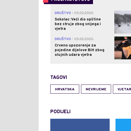
DRUŠTVO
05.02.2020.
|
Sokolac: Veći dio opštine
bez struje zbog snijega i
vjetra
DRUŠTVO
05.02.2020.
|
Crveno upozorenje za
pojedine dijelove BiH zbog
olujnih udara vjetra
TAGOVI
HRVATSKA
NEVRIJEME
VJETA
PODIJELI