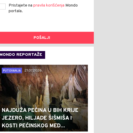
Pristajete na
pravila korišćenja
Mondo
portala.
POŠALJI
MONDO REPORTAŽE
0
21.07.2026.
PUTOVANJA
NAJDUŽA PEĆINA U BIH KRIJE
JEZERO, HILJADE ŠIŠMIŠA I
KOSTI PEĆINSKOG MED...