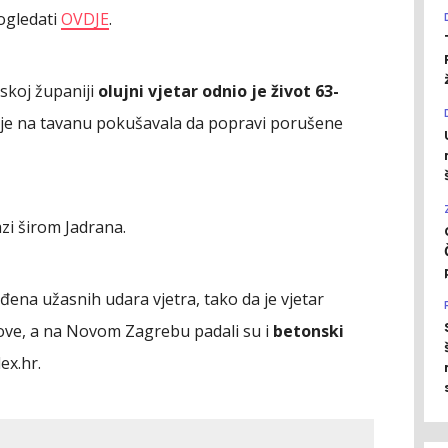
ogledati
OVDJE
.
jskoj županiji
olujni vjetar odnio je život 63-
k je na tavanu pokušavala da popravi porušene
zi širom Jadrana.
eđena užasnih udara vjetra, tako da je vjetar
ove, a na Novom Zagrebu padali su i
betonski
dex.hr.