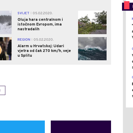
0
0
SVIJET
05.02.2020.
|
Oluja hara centralnom i
istočnom Evropom, ima
nastradalih
0
0
REGION
05.02.2020.
|
Alarm u Hrvatskoj: Udari
vjetra od čak 270 km/h, veje
u Splitu
R