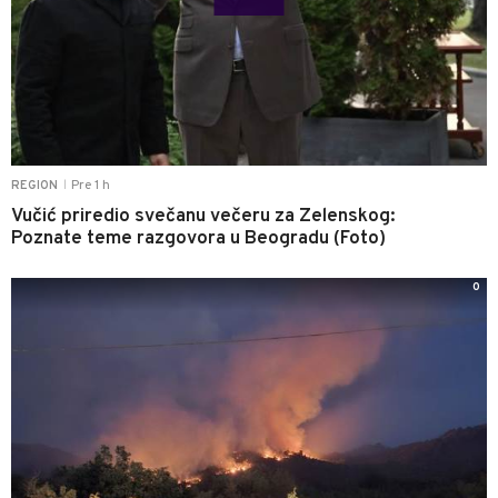
Pre 1 h
REGION
|
Vučić priredio svečanu večeru za Zelenskog:
Poznate teme razgovora u Beogradu (Foto)
0