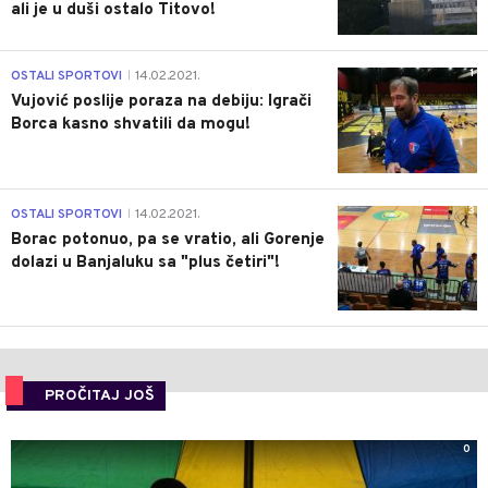
ali je u duši ostalo Titovo!
1
OSTALI SPORTOVI
14.02.2021.
|
Vujović poslije poraza na debiju: Igrači
Borca kasno shvatili da mogu!
3
OSTALI SPORTOVI
14.02.2021.
|
Borac potonuo, pa se vratio, ali Gorenje
dolazi u Banjaluku sa "plus četiri"!
PROČITAJ JOŠ
0