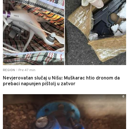
Pre 47 min
REGION
|
Nevjerovatan slučaj u Nišu: Muškarac htio dronom da
prebaci napunjen pištolj u zatvor
0