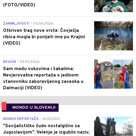
(FOTO/VIDEO)
0
ZANIMLJIVOSTI
05.06.2026.
|
Otkriven trag nove vrste: Čovječja
ribica mogla bi ponijeti ime po Krajini
(VIDEO)
0
REGION
29.05.2026.
|
Sam među vukovima i šakalima:
Nevjerovatna reportaža o jedinom
stanovniku zaboravljenog zaseoka u
Dalmaciji (VIDEO)
MONDO U SLOVENIJI
4
MONDO REPORTAŽA
16.02.2021.
|
"Socijalističko čudo nostalgično za
Jugoslavijom": Velenje je izgubilo naziv,