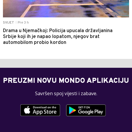
Pre 3 h
SVIJET
|
Drama u Njemačkoj: Policija upucala državljanina
Srbije koji ih je napao lopatom, njegov brat
automobilom probio kordon
PREUZMI NOVU MONDO APLIKACIJU
Savršen spoj vijesti i zabave.