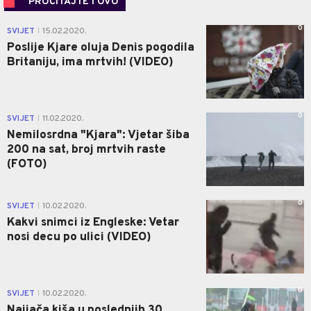
PROČITAJTE I OVO
0
SVIJET
15.02.2020.
|
Poslije Kjare oluja Denis pogodila
Britaniju, ima mrtvih! (VIDEO)
0
SVIJET
11.02.2020.
|
Nemilosrdna "Kjara": Vjetar šiba
200 na sat, broj mrtvih raste
(FOTO)
0
SVIJET
10.02.2020.
|
Kakvi snimci iz Engleske: Vetar
nosi decu po ulici (VIDEO)
0
SVIJET
10.02.2020.
|
Najjača kiša u poslednjih 30