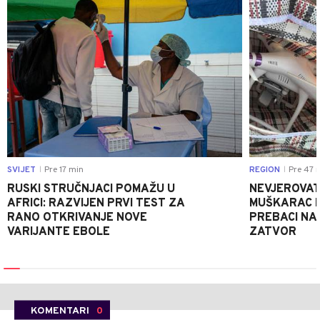
SVIJET
Pre 17 min
REGION
Pre 47 
|
|
RUSKI STRUČNJACI POMAŽU U
NEVJEROVATA
AFRICI: RAZVIJEN PRVI TEST ZA
MUŠKARAC H
RANO OTKRIVANJE NOVE
PREBACI NA
VARIJANTE EBOLE
ZATVOR
KOMENTARI
0