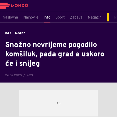
Naslovna
Najnovije
Info
Sport
Zabava
Magazin
M
Info
Region
Snažno nevrijeme pogodilo
komšiluk, pada grad a uskoro
će i snijeg
26.02.2020. / 14:23