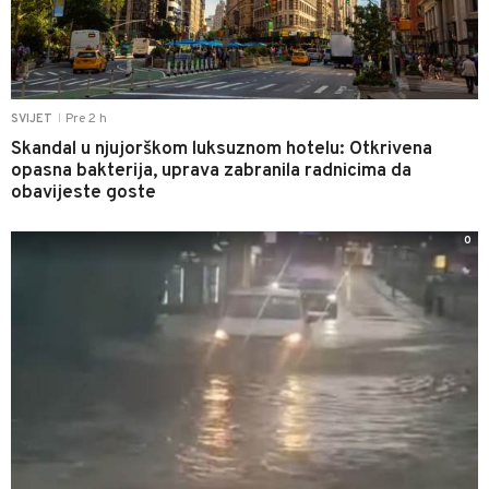
Pre 2 h
SVIJET
|
Skandal u njujorškom luksuznom hotelu: Otkrivena
opasna bakterija, uprava zabranila radnicima da
obavijeste goste
0