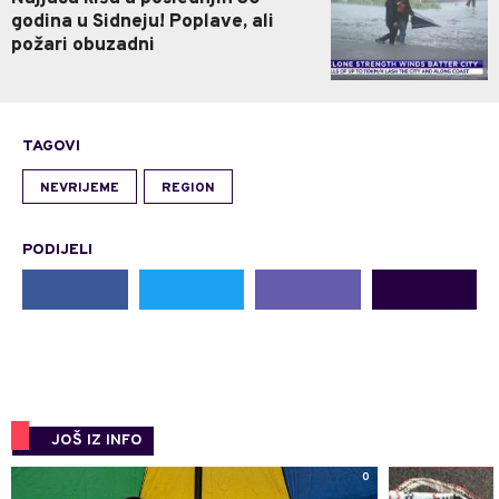
godina u Sidneju! Poplave, ali
požari obuzadni
TAGOVI
NEVRIJEME
REGION
PODIJELI
JOŠ IZ INFO
0