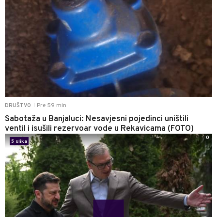
Pre 59 min
DRUŠTVO
|
Sabotaža u Banjaluci: Nesavjesni pojedinci uništili
ventil i isušili rezervoar vode u Rekavicama (FOTO)
0
5 slika