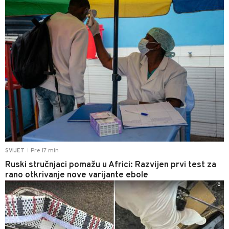
Pre 17 min
SVIJET
|
Ruski stručnjaci pomažu u Africi: Razvijen prvi test za
rano otkrivanje nove varijante ebole
0