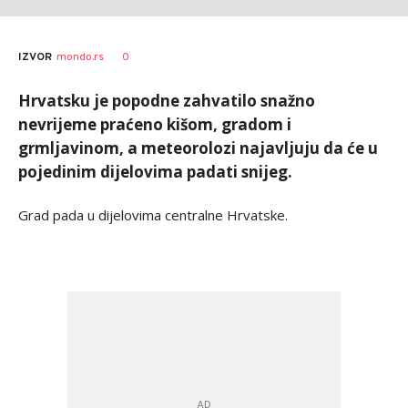
AUTOR
Tanjug
0
IZVOR
mondo.rs
Hrvatsku je popodne zahvatilo snažno
nevrijeme praćeno kišom, gradom i
grmljavinom, a meteorolozi najavljuju da će u
pojedinim dijelovima padati snijeg.
Grad pada u dijelovima centralne Hrvatske.