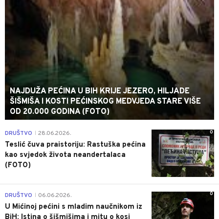
NAJDUŽA PEĆINA U BIH KRIJE JEZERO, HILJADE
ŠIŠMIŠA I KOSTI PEĆINSKOG MEDVJEDA STARE VIŠE
OD 20.000 GODINA (FOTO)
0
DRUŠTVO
28.06.2026.
|
Teslić čuva praistoriju: Rastuška pećina
kao svjedok života neandertalaca
(FOTO)
0
DRUŠTVO
06.06.2026.
|
U Mićinoj pećini s mladim naučnikom iz
BiH: Istina o šišmišima i mitu o kosi