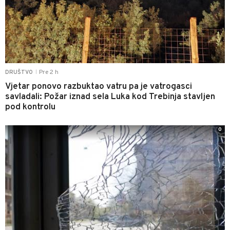
Pre 2 h
DRUŠTVO
|
Vjetar ponovo razbuktao vatru pa je vatrogasci
savladali: Požar iznad sela Luka kod Trebinja stavljen
pod kontrolu
0