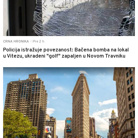
Pre 2 h
CRNA HRONIKA
|
Policija istražuje povezanost: Bačena bomba na lokal
u Vitezu, ukradeni "golf" zapaljen u Novom Travniku
0