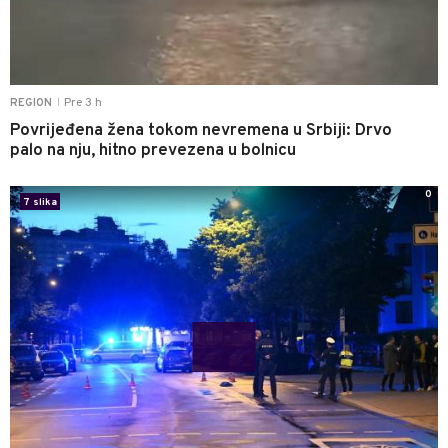
Pre 3 h
REGION
|
Povrijeđena žena tokom nevremena u Srbiji: Drvo
palo na nju, hitno prevezena u bolnicu
0
7 slika