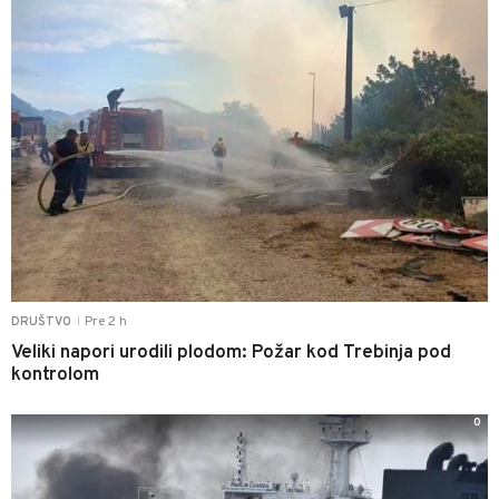
Pre 2 h
DRUŠTVO
|
Veliki napori urodili plodom: Požar kod Trebinja pod
kontrolom
0