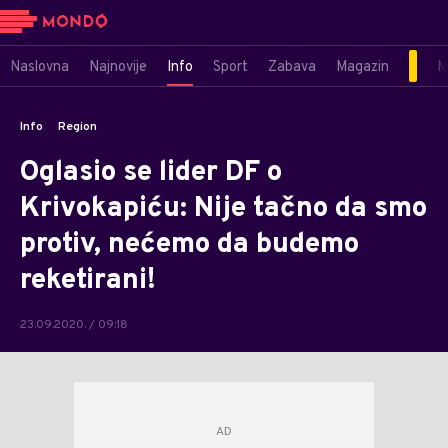
Naslovna
Najnovije
Info
Sport
Zabava
Magazin
M
Info
Region
Oglasio se lider DF o
Krivokapiću: Nije tačno da smo
protiv, nećemo da budemo
reketirani!
23.09.2020. / 09:18