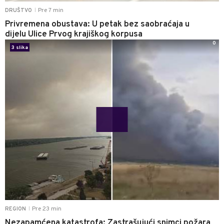
Pre 7 min
DRUŠTVO
|
Privremena obustava: U petak bez saobraćaja u
dijelu Ulice Prvog krajiškog korpusa
0
3 slika
Pre 23 min
REGION
|
Nezapamćena katastrofa: Zastrašujući snimci požara