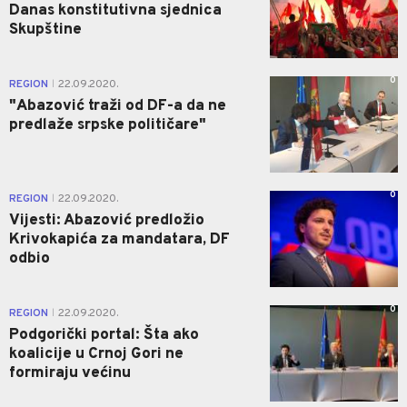
Danas konstitutivna sjednica
Skupštine
0
REGION
22.09.2020.
|
"Abazović traži od DF-a da ne
predlaže srpske političare"
0
REGION
22.09.2020.
|
Vijesti: Abazović predložio
Krivokapića za mandatara, DF
odbio
0
REGION
22.09.2020.
|
Podgorički portal: Šta ako
koalicije u Crnoj Gori ne
formiraju većinu