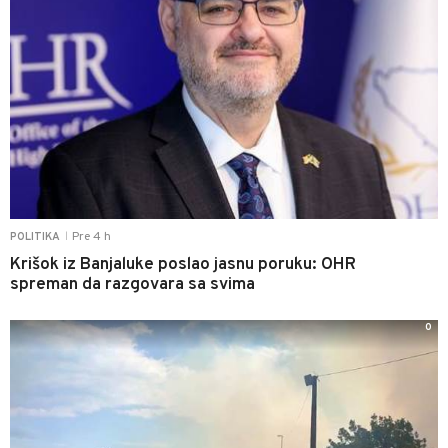
Pre 4 h
POLITIKA
|
Krišok iz Banjaluke poslao jasnu poruku: OHR
spreman da razgovara sa svima
0