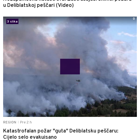
u Deliblatskoj peščari (Video)
0
3 slika
Pre 2 h
REGION
|
Katastrofalan požar "guta" Deliblatsku peščaru:
Cijelo selo evakuisano