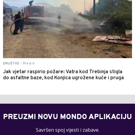
Pre 6 h
DRUŠTVO
|
Jak vjetar raspirio požare: Vatra kod Trebinja stigla
do asfaltne baze, kod Konjica ugrožene kuće i pruga
PREUZMI NOVU MONDO APLIKACIJU
Savršen spoj vijesti i zabave.