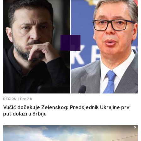
Pre 2 h
REGION
|
Vučić dočekuje Zelenskog: Predsjednik Ukrajine prvi
put dolazi u Srbiju
0