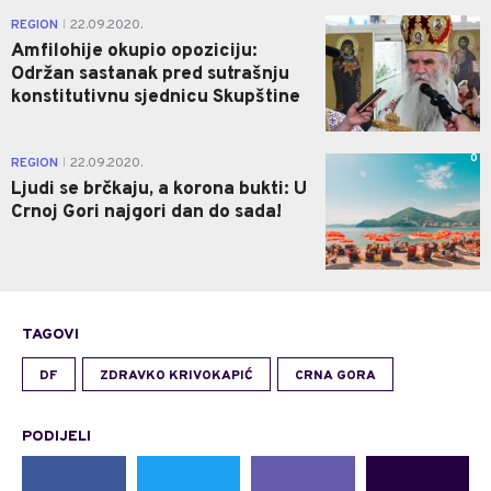
0
REGION
22.09.2020.
|
Amfilohije okupio opoziciju:
Održan sastanak pred sutrašnju
konstitutivnu sjednicu Skupštine
0
REGION
22.09.2020.
|
Ljudi se brčkaju, a korona bukti: U
Crnoj Gori najgori dan do sada!
TAGOVI
DF
ZDRAVKO KRIVOKAPIĆ
CRNA GORA
PODIJELI