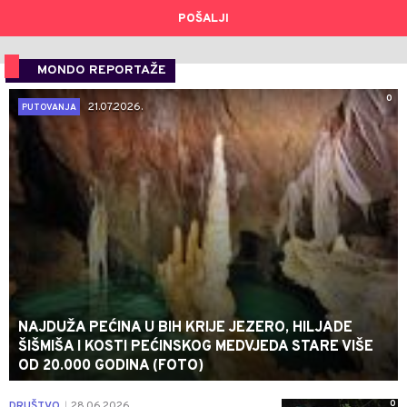
POŠALJI
MONDO REPORTAŽE
0
21.07.2026.
PUTOVANJA
NAJDUŽA PEĆINA U BIH KRIJE JEZERO, HILJADE
ŠIŠMIŠA I KOSTI PEĆINSKOG MEDVJEDA STARE VIŠE
OD 20.000 GODINA (FOTO)
0
DRUŠTVO
28.06.2026.
|