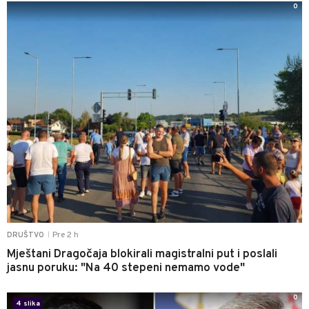
0
Pre 2 h
DRUŠTVO
|
Mještani Dragočaja blokirali magistralni put i poslali
jasnu poruku: "Na 40 stepeni nemamo vode"
0
4 slika