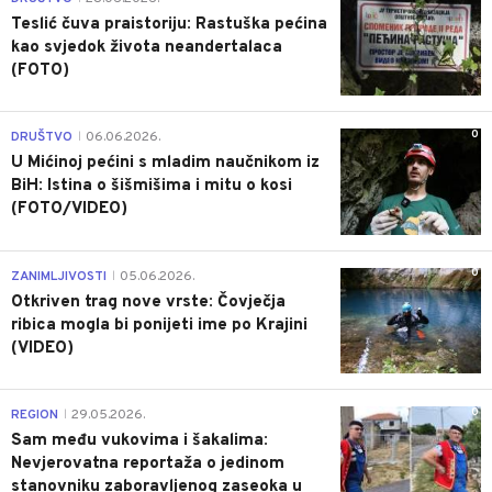
Teslić čuva praistoriju: Rastuška pećina
kao svjedok života neandertalaca
(FOTO)
0
DRUŠTVO
06.06.2026.
|
U Mićinoj pećini s mladim naučnikom iz
BiH: Istina o šišmišima i mitu o kosi
(FOTO/VIDEO)
0
ZANIMLJIVOSTI
05.06.2026.
|
Otkriven trag nove vrste: Čovječja
ribica mogla bi ponijeti ime po Krajini
(VIDEO)
0
REGION
29.05.2026.
|
Sam među vukovima i šakalima:
Nevjerovatna reportaža o jedinom
stanovniku zaboravljenog zaseoka u