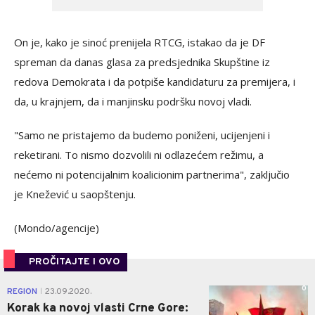
On je, kako je sinoć prenijela RTCG, istakao da je DF
spreman da danas glasa za predsjednika Skupštine iz
redova Demokrata i da potpiše kandidaturu za premijera, i
da, u krajnjem, da i manjinsku podršku novoj vladi.
"Samo ne pristajemo da budemo poniženi, ucijenjeni i
reketirani. To nismo dozvolili ni odlazećem režimu, a
nećemo ni potencijalnim koalicionim partnerima", zaključio
je Knežević u saopštenju.
(Mondo/agencije)
PROČITAJTE I OVO
0
REGION
23.09.2020.
|
Korak ka novoj vlasti Crne Gore: