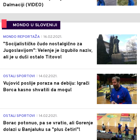
Dalmaciji (VIDEO)
MONDO U SLOVENIJI
4
MONDO REPORTAŽA
16.02.2021.
|
"Socijalističko čudo nostalgično za
Jugoslavijom": Velenje je izgubilo naziv,
ali je u duši ostalo Titovo!
1
OSTALI SPORTOVI
14.02.2021.
|
Vujović poslije poraza na debiju: Igrači
Borca kasno shvatili da mogu!
3
OSTALI SPORTOVI
14.02.2021.
|
Borac potonuo, pa se vratio, ali Gorenje
dolazi u Banjaluku sa "plus četiri"!