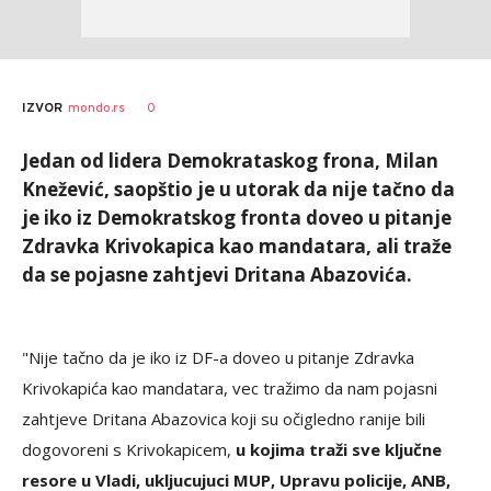
0
IZVOR
mondo.rs
Jedan od lidera Demokrataskog frona, Milan
Knežević, saopštio je u utorak da nije tačno da
je iko iz Demokratskog fronta doveo u pitanje
Zdravka Krivokapica kao mandatara, ali traže
da se pojasne zahtjevi Dritana Abazovića.
"Nije tačno da je iko iz DF-a doveo u pitanje Zdravka
Krivokapića kao mandatara, vec tražimo da nam pojasni
zahtjeve Dritana Abazovica koji su očigledno ranije bili
dogovoreni s Krivokapicem,
u kojima traži sve ključne
resore u Vladi, ukljucujuci MUP, Upravu policije, ANB,