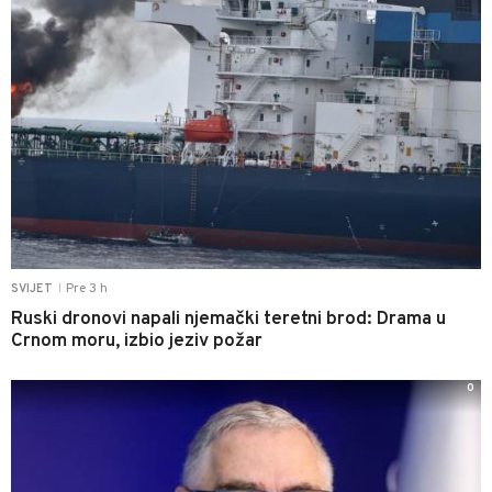
Pre 3 h
SVIJET
|
Ruski dronovi napali njemački teretni brod: Drama u
Crnom moru, izbio jeziv požar
0