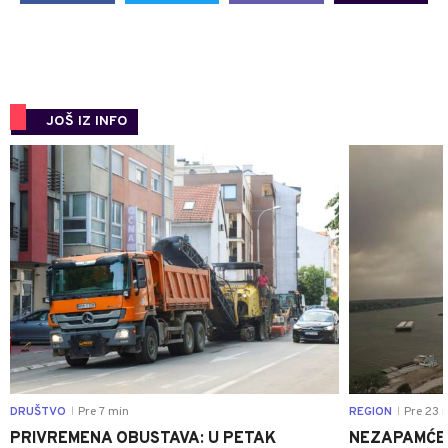
JOŠ IZ INFO
0
DRUŠTVO
Pre 7 min
REGION
Pre 23 
|
|
PRIVREMENA OBUSTAVA: U PETAK
NEZAPAMĆE