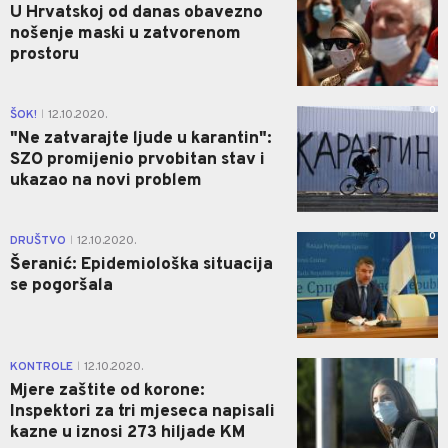
U Hrvatskoj od danas obavezno
nošenje maski u zatvorenom
prostoru
0
ŠOK!
12.10.2020.
|
"Ne zatvarajte ljude u karantin":
SZO promijenio prvobitan stav i
ukazao na novi problem
0
DRUŠTVO
12.10.2020.
|
Šeranić: Epidemiološka situacija
se pogoršala
0
KONTROLE
12.10.2020.
|
Mjere zaštite od korone:
Inspektori za tri mjeseca napisali
kazne u iznosi 273 hiljade KM