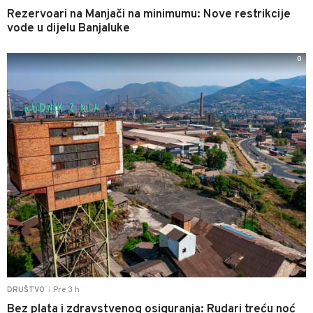
Rezervoari na Manjači na minimumu: Nove restrikcije
vode u dijelu Banjaluke
0
Pre 3 h
DRUŠTVO
|
Bez plata i zdravstvenog osiguranja: Rudari treću noć