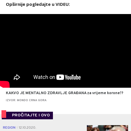
Opširnije pogledajte u VIDEU:
KAKVO JE MENTALNO ZDRAVLJE GRAĐANA za vrijeme korone!?
IZVOR: MONDO CRNA GORA
PROČITAJTE I OVO
0
REGION
12.10.2020.
|