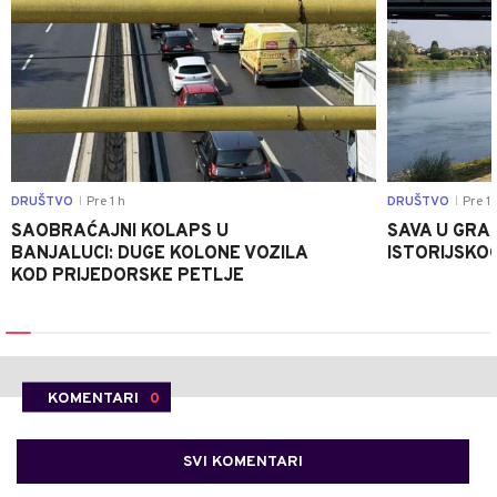
DRUŠTVO
Pre 1 h
DRUŠTVO
Pre 1 
|
|
SAOBRAĆAJNI KOLAPS U
SAVA U GRAD
BANJALUCI: DUGE KOLONE VOZILA
ISTORIJSKOG
KOD PRIJEDORSKE PETLJE
KOMENTARI
0
SVI KOMENTARI