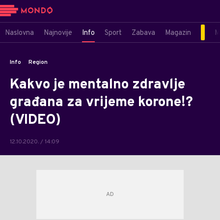
Naslovna
Najnovije
Info
Sport
Zabava
Magazin
M
Info
Region
Kakvo je mentalno zdravlje
građana za vrijeme korone!?
(VIDEO)
12.10.2020. / 14:09