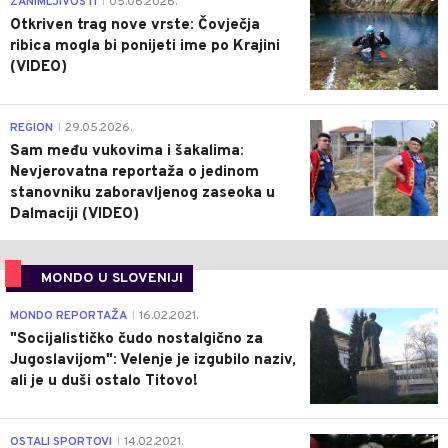
ZANIMLJIVOSTI
05.06.2026.
|
Otkriven trag nove vrste: Čovječja
ribica mogla bi ponijeti ime po Krajini
(VIDEO)
0
REGION
29.05.2026.
|
Sam među vukovima i šakalima:
Nevjerovatna reportaža o jedinom
stanovniku zaboravljenog zaseoka u
Dalmaciji (VIDEO)
MONDO U SLOVENIJI
4
MONDO REPORTAŽA
16.02.2021.
|
"Socijalističko čudo nostalgično za
Jugoslavijom": Velenje je izgubilo naziv,
ali je u duši ostalo Titovo!
1
OSTALI SPORTOVI
14.02.2021.
|