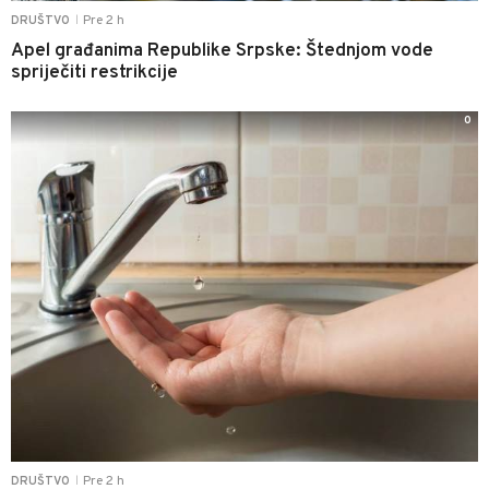
Pre 2 h
DRUŠTVO
|
Apel građanima Republike Srpske: Štednjom vode
spriječiti restrikcije
0
Pre 2 h
DRUŠTVO
|