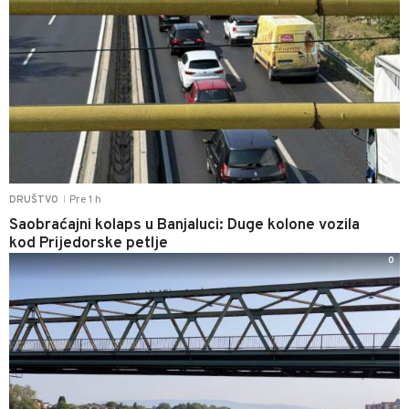
Pre 1 h
DRUŠTVO
|
Saobraćajni kolaps u Banjaluci: Duge kolone vozila
kod Prijedorske petlje
0