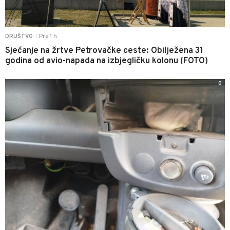
Pre 1 h
DRUŠTVO
|
Sjećanje na žrtve Petrovačke ceste: Obilježena 31
godina od avio-napada na izbjegličku kolonu (FOTO)
0