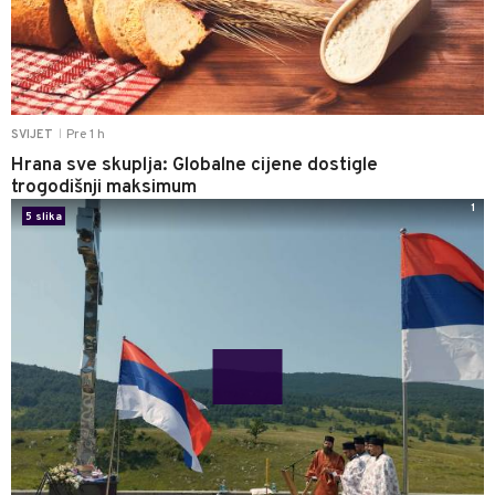
Pre 1 h
SVIJET
|
Hrana sve skuplja: Globalne cijene dostigle
trogodišnji maksimum
1
5 slika