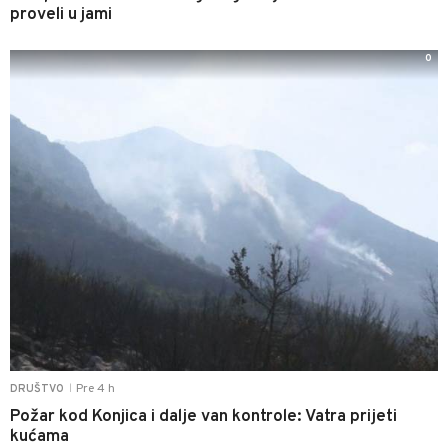
proveli u jami
0
Pre 4 h
DRUŠTVO
|
Požar kod Konjica i dalje van kontrole: Vatra prijeti
kućama