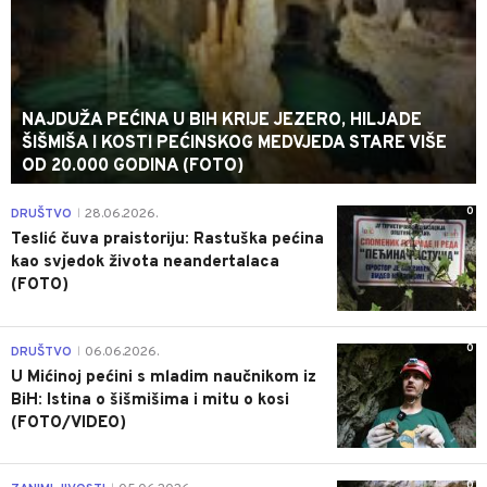
NAJDUŽA PEĆINA U BIH KRIJE JEZERO, HILJADE
ŠIŠMIŠA I KOSTI PEĆINSKOG MEDVJEDA STARE VIŠE
OD 20.000 GODINA (FOTO)
0
DRUŠTVO
28.06.2026.
|
Teslić čuva praistoriju: Rastuška pećina
kao svjedok života neandertalaca
(FOTO)
0
DRUŠTVO
06.06.2026.
|
U Mićinoj pećini s mladim naučnikom iz
BiH: Istina o šišmišima i mitu o kosi
(FOTO/VIDEO)
0