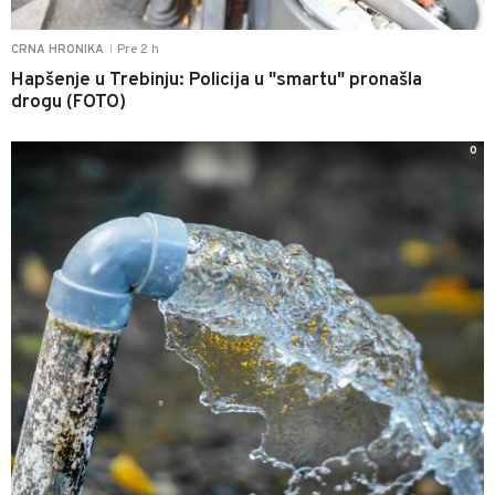
Pre 2 h
CRNA HRONIKA
|
Hapšenje u Trebinju: Policija u "smartu" pronašla
drogu (FOTO)
0