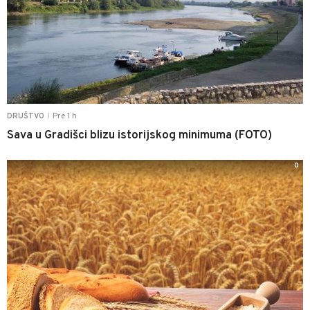
Pre 1 h
DRUŠTVO
|
Sava u Gradišci blizu istorijskog minimuma (FOTO)
0