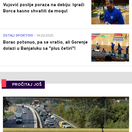
Vujović poslije poraza na debiju: Igrači
Borca kasno shvatili da mogu!
3
OSTALI SPORTOVI
14.02.2021.
|
Borac potonuo, pa se vratio, ali Gorenje
dolazi u Banjaluku sa "plus četiri"!
PROČITAJ JOŠ
0