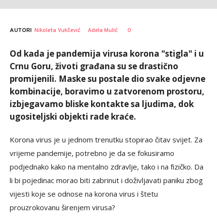
AUTORI
Nikoleta Vukčević
Adela Mulić
0
Od kada je pandemija virusa korona "stigla" i u
Crnu Goru, životi građana su se drastično
promijenili. Maske su postale dio svake odjevne
kombinacije, boravimo u zatvorenom prostoru,
izbjegavamo bliske kontakte sa ljudima, dok
ugositeljski objekti rade kraće.
Korona virus je u jednom trenutku stopirao čitav svijet. Za
vrijeme pandemije, potrebno je da se fokusiramo
podjednako kako na mentalno zdravlje, tako i na fizičko. Da
li bi pojedinac morao biti zabrinut i doživljavati paniku zbog
vijesti koje se odnose na korona virus i štetu
prouzrokovanu širenjem virusa?