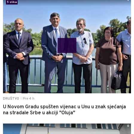
5 slika
Pre 4 h
DRUŠTVO
|
U Novom Gradu spušten vijenac u Unu u znak sjećanja
na stradale Srbe u akciji "Oluja"
0