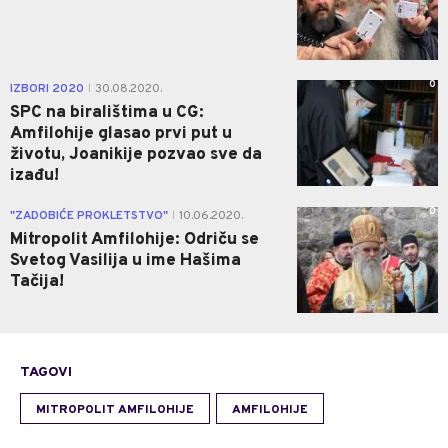
0
IZBORI 2020
30.08.2020.
|
SPC na biralištima u CG:
Amfilohije glasao prvi put u
životu, Joanikije pozvao sve da
izađu!
0
"ZADOBIĆE PROKLETSTVO"
10.06.2020.
|
Mitropolit Amfilohije: Odriču se
Svetog Vasilija u ime Hašima
Tačija!
TAGOVI
MITROPOLIT AMFILOHIJE
AMFILOHIJE