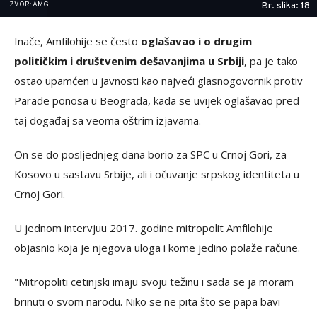
IZVOR: AMG
Br. slika: 18
Inače, Amfilohije se često
oglašavao i o drugim
političkim i društvenim dešavanjima u Srbiji
, pa je tako
ostao upamćen u javnosti kao najveći glasnogovornik protiv
Parade ponosa u Beograda, kada se uvijek oglašavao pred
taj događaj sa veoma oštrim izjavama.
On se do posljednjeg dana borio za SPC u Crnoj Gori, za
Kosovo u sastavu Srbije, ali i očuvanje srpskog identiteta u
Crnoj Gori.
U jednom intervjuu 2017. godine mitropolit Amfilohije
objasnio koja je njegova uloga i kome jedino polaže račune.
"
Mitropoliti cetinjski imaju svoju težinu i sada se ja moram
brinuti o svom narodu. Niko se ne pita što se papa bavi