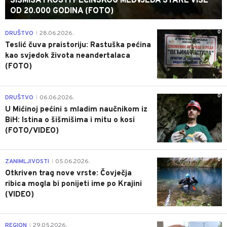
ŠIŠMIŠA I KOSTI PEĆINSKOG MEDVJEDA STARE VIŠE
OD 20.000 GODINA (FOTO)
0
DRUŠTVO
28.06.2026.
|
Teslić čuva praistoriju: Rastuška pećina
kao svjedok života neandertalaca
(FOTO)
0
DRUŠTVO
06.06.2026.
|
U Mićinoj pećini s mladim naučnikom iz
BiH: Istina o šišmišima i mitu o kosi
(FOTO/VIDEO)
0
ZANIMLJIVOSTI
05.06.2026.
|
Otkriven trag nove vrste: Čovječja
ribica mogla bi ponijeti ime po Krajini
(VIDEO)
0
REGION
29.05.2026.
|