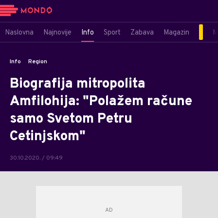
Naslovna
Najnovije
Info
Sport
Zabava
Magazin
M
Info
Region
Biografija mitropolita
Amfilohija: "Polažem račune
samo Svetom Petru
Cetinjskom"
30.10.2020. / 09:49