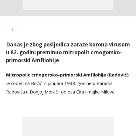
Željko
AUTOR
0
Svitlica
Danas je zbog posljedica zaraze korona virusom
u 82. godini preminuo mitropolit crnogorsko-
primorski Amfilohije
Mitropolit crnogorsko-primorski Amfilohije (Radović)
je rođen na Božić 7. januara 1938. godine u Barama
Radovića u Donjoj Morači, od oca Ćira i majke Mileve.