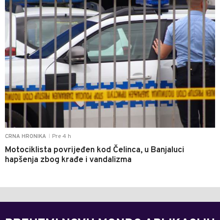
Pre 4 h
CRNA HRONIKA
|
Motociklista povrijeđen kod Čelinca, u Banjaluci
hapšenja zbog krađe i vandalizma