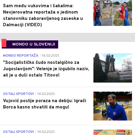
Sam među vukovima i šakalima:
Nevjerovatna reportaža o jedinom
stanovniku zaboravljenog zaseoka u
Dalmaciji (VIDEO)
MONDO U SLOVENIJI
4
MONDO REPORTAŽA
16.02.2021.
|
"Socijalističko čudo nostalgično za
Jugoslavijom": Velenje je izgubilo naziv,
ali je u duši ostalo Titovo!
1
OSTALI SPORTOVI
14.02.2021.
|
Vujović poslije poraza na debiju: Igrači
Borca kasno shvatili da mogu!
3
OSTALI SPORTOVI
14.02.2021.
|