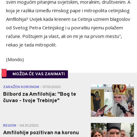
svim mogućim pitanjima svjetskim, moralnim, društvenim. A
koja je razlika između rimskog pape i mitropolita cetinjskog
Amfilohija? Uvijek kada krenem sa Cetinja uzmem blagoslov
od Svetog Petra Cetinjskog i u povratku njemu polažem
račune. Poštujem ja vlast, ali on mi je na prvom mestu"
,
rekao je tada mitropolit.
(Mondo)
MOŽDA ĆE VAS ZANIMATI
0
ZARAŽEN KORONOM
07.10.2020.
|
Bilbord za Amfilohija: ''Bog te
čuvao - tvoje Trebinje"
0
REGION
06.10.2020.
|
Amfilohije pozitivan na koronu