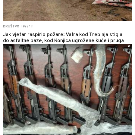
Pre 1 h
DRUŠTVO
|
Jak vjetar raspirio požare: Vatra kod Trebinja stigla
do asfaltne baze, kod Konjica ugrožene kuće i pruga
0