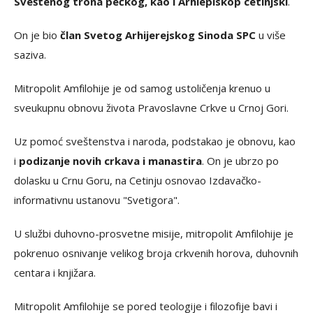
Sveštenog trona pećkog, kao i Arhiepiskop cetinjski
.
On je bio
član Svetog Arhijerejskog Sinoda SPC
u više
saziva.
Mitropolit Amfilohije je od samog ustoličenja krenuo u
sveukupnu obnovu života Pravoslavne Crkve u Crnoj Gori.
Uz pomoć sveštenstva i naroda, podstakao je obnovu, kao
i
podizanje novih crkava i manastira
. On je ubrzo po
dolasku u Crnu Goru, na Cetinju osnovao Izdavačko-
informativnu ustanovu "Svetigora".
U službi duhovno-prosvetne misije, mitropolit Amfilohije je
pokrenuo osnivanje velikog broja crkvenih horova, duhovnih
centara i knjižara.
Mitropolit Amfilohije se pored teologije i filozofije bavi i