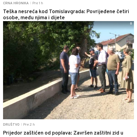
Pre 1 h
CRNA HRONIKA
|
Teška nesreća kod Tomislavgrada: Povrijeđene četiri
osobe, među njima i dijete
0
Pre 2 h
DRUŠTVO
|
Prijedor zaštićen od poplava: Završen zaštitni zid u