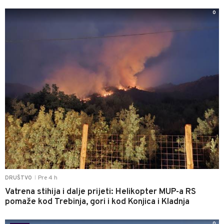
0
Pre 4 h
DRUŠTVO
|
Vatrena stihija i dalje prijeti: Helikopter MUP-a RS
pomaže kod Trebinja, gori i kod Konjica i Kladnja
0