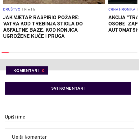
DRUŠTVO
Pre 1 h
CRNA HRONIKA
|
|
JAK VJETAR RASPIRIO POŽARE:
AKCIJA "TRA
VATRA KOD TREBINJA STIGLA DO
OSOBE, ZAP
ASFALTNE BAZE, KOD KONJICA
AUTOMATSKI
UGROŽENE KUĆE I PRUGA
KOMENTARI
0
SVI KOMENTARI
Upiši ime