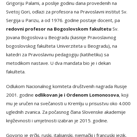
Grigoriju Palami, a poslije godinu dana provedenih na
Svetoj Gori, odlazi za profesora na Pravoslavni institut Sv.
Sergija u Parizu, a od 1976. godine postaje docent, pa
redovni profesor na Bogoslovskom fakultetu
Sv.
Jovana Bogoslova u Beogradu (kasnije Pravoslavnog
bogoslovskog fakulteta Univerziteta u Beogradu), na
katedri za Pravoslavnu pedagogiju (katihetiku) sa
metodikom nastave. U dva mandata bio je i dekan
fakulteta.
Odlukom Nacionalnog komiteta društvenih nagrada Rusije
2001. godine
odlikovan je i Ordenom Lomonosova
, koji
mu je uručen na svečanosti u Kremlju u prisustvu oko 4.000
uglednih zvanica. Za počasnog člana Slovenske akademije
književnosti i umjetnosti izabran je 2015. godine.
Govorio je grčki, ruski, italijanski, njemački i francuski jezik,