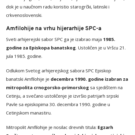
dok je u naučnom radu koristio starogrčki, latinski i
crkvenoslovenski.
Amfilohije na vrhu hijerarhije SPC-a
Sveti arhijerejski sabor SPC ga je izabrao maja
1985.
godine za Episkopa banatskog
. Ustoličen je u Vršcu 21.
jula 1985. godine.
Odlukom Svetog arhijerejskog sabora SPC Episkop
banatski Amfilohije je
decembra 1990. godine izabran za
mitropolita crnogorsko-primorskog
sa sjedištem na
Cetinju, a svečano ustoličenje je izvršio patrijarh srpski
Pavle sa episkopima 30. decembra 1990. godine u
Cetinjskom manastiru.
Mitropolit Amfilohije je nosilac drevnih titula:
Egzarh