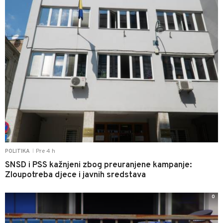
Pre 4 h
POLITIKA
|
SNSD i PSS kažnjeni zbog preuranjene kampanje:
Zloupotreba djece i javnih sredstava
0