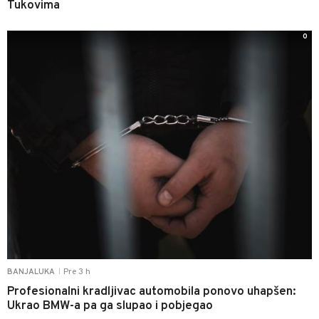
Tukovima
0
Pre 3 h
BANJALUKA
|
Profesionalni kradljivac automobila ponovo uhapšen:
Ukrao BMW-a pa ga slupao i pobjegao