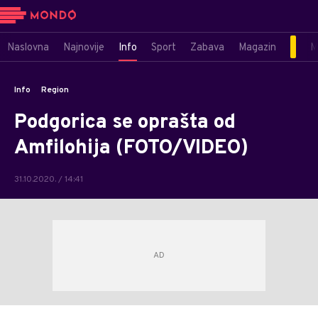
Naslovna
Najnovije
Info
Sport
Zabava
Magazin
M
Info
Region
Podgorica se oprašta od
Amfilohija (FOTO/VIDEO)
31.10.2020. / 14:41