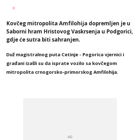
Sandra
AUTOR
0
Krstanović
Kovčeg mitropolita Amfilohija dopremljen je u
Saborni hram Hristovog Vaskrsenja u Podgorici,
gdje će sutra biti sahranjen.
Duž magistralnog puta Cetinje - Pogorica vjernici i
građani izašli su da isprate vozilo sa kovčegom
mitropolita crnogorsko-primorskog Amfilohija.