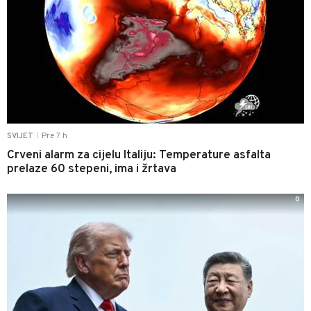
Pre 7 h
SVIJET
|
Crveni alarm za cijelu Italiju: Temperature asfalta
prelaze 60 stepeni, ima i žrtava
0