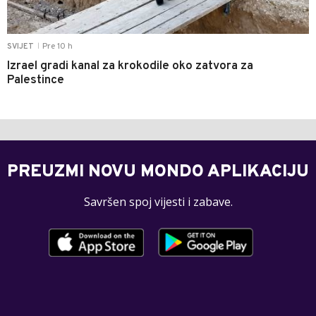
Pre 10 h
SVIJET
|
Izrael gradi kanal za krokodile oko zatvora za
Palestince
PREUZMI NOVU MONDO APLIKACIJU
Savršen spoj vijesti i zabave.