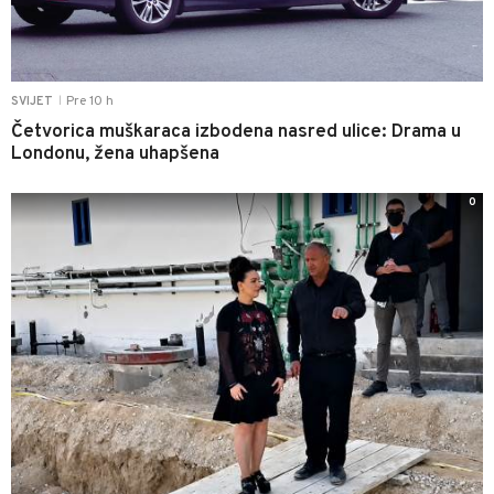
Pre 10 h
SVIJET
|
Četvorica muškaraca izbodena nasred ulice: Drama u
Londonu, žena uhapšena
0