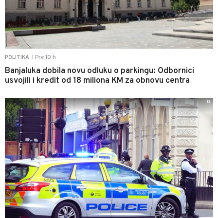
Pre 10 h
POLITIKA
|
Banjaluka dobila novu odluku o parkingu: Odbornici
usvojili i kredit od 18 miliona KM za obnovu centra
0