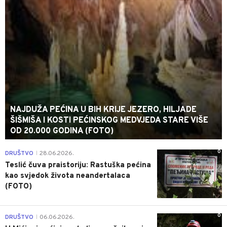
NAJDUŽA PEĆINA U BIH KRIJE JEZERO, HILJADE
ŠIŠMIŠA I KOSTI PEĆINSKOG MEDVJEDA STARE VIŠE
OD 20.000 GODINA (FOTO)
0
DRUŠTVO
28.06.2026.
|
Teslić čuva praistoriju: Rastuška pećina
kao svjedok života neandertalaca
(FOTO)
0
DRUŠTVO
06.06.2026.
|