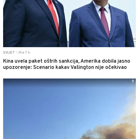
Pre 7 h
SVIJET
|
Kina uvela paket oštrih sankcija, Amerika dobila jasno
upozorenje: Scenario kakav Vašington nije očekivao
0