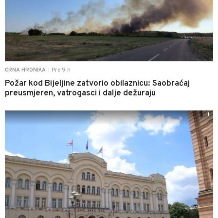
Pre 9 h
CRNA HRONIKA
|
Požar kod Bijeljine zatvorio obilaznicu: Saobraćaj
preusmjeren, vatrogasci i dalje dežuraju
1