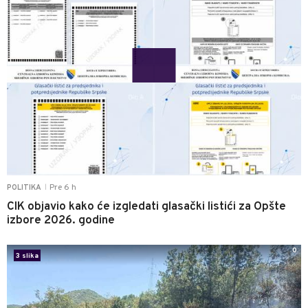
Pre 6 h
POLITIKA
|
CIK objavio kako će izgledati glasački listići za Opšte
izbore 2026. godine
0
3 slika