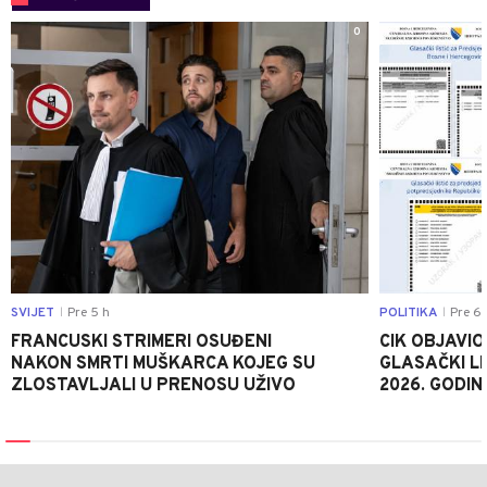
0
SVIJET
Pre 5 h
POLITIKA
Pre 6 
|
|
FRANCUSKI STRIMERI OSUĐENI
CIK OBJAVIO
NAKON SMRTI MUŠKARCA KOJEG SU
GLASAČKI LI
ZLOSTAVLJALI U PRENOSU UŽIVO
2026. GODIN