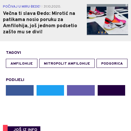
0
POČIVAJ U MIRU ĐEDE!
31.10.2020.
|
Večna ti slava Đedo: Mirotić na
patikama nosio poruku za
Amfilohija, još jednom podsetio
zašto mu se divi!
TAGOVI
AMFILOHIJE
MITROPOLIT AMFILOHIJE
PODGORICA
PODIJELI
JOŠ IZ INFO