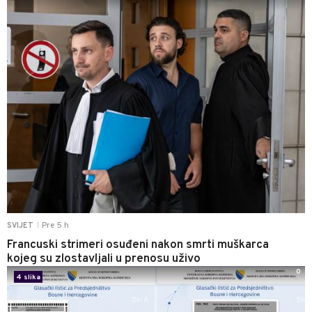
Pre 5 h
SVIJET
|
Francuski strimeri osuđeni nakon smrti muškarca
kojeg su zlostavljali u prenosu uživo
0
4 slika