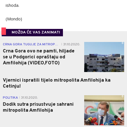
ishoda.
(Mondo)
MOŽDA ĆE VAS ZANIMATI
0
CRNA GORA TUGUJE ZA MITROPOLITOM
31.10.2020.
|
Crna Gora ovo ne pamti, hiljade
se u Podgorici opraštaju od
Amfilohija (VIDEO,FOTO)
Vjernici ispratili tijelo mitropolita Amfilohija ka
Cetinju!
0
POLITIKA
31.10.2020.
|
Dodik sutra prisustvuje sahrani
mitropolita Amfilohija