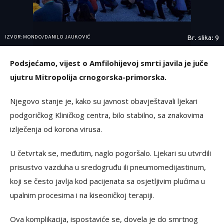
IZVOR: MONDO/DANILO JAUKOVIĆ
Br. slika: 9
Podsjećamo, vijest o Amfilohijevoj smrti javila je juče
ujutru Mitropolija crnogorska-primorska.
Njegovo stanje je, kako su javnost obavještavali ljekari
podgoričkog Kliničkog centra, bilo stabilno, sa znakovima
izlječenja od korona virusa.
U četvrtak se, međutim, naglo pogoršalo. Ljekari su utvrdili
prisustvo vazduha u sredogruđu ili pneumomedijastinum,
koji se često javlja kod pacijenata sa osjetljivim plućima u
upalnim procesima i na kiseoničkoj terapiji.
Ova komplikacija, ispostaviće se, dovela je do smrtnog