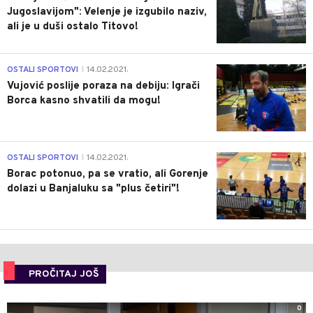
Jugoslavijom": Velenje je izgubilo naziv,
ali je u duši ostalo Titovo!
1
OSTALI SPORTOVI
14.02.2021.
|
Vujović poslije poraza na debiju: Igrači
Borca kasno shvatili da mogu!
3
OSTALI SPORTOVI
14.02.2021.
|
Borac potonuo, pa se vratio, ali Gorenje
dolazi u Banjaluku sa "plus četiri"!
PROČITAJ JOŠ
0