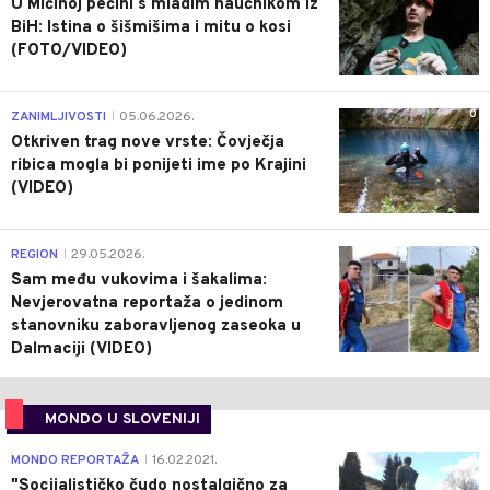
U Mićinoj pećini s mladim naučnikom iz
BiH: Istina o šišmišima i mitu o kosi
(FOTO/VIDEO)
0
ZANIMLJIVOSTI
05.06.2026.
|
Otkriven trag nove vrste: Čovječja
ribica mogla bi ponijeti ime po Krajini
(VIDEO)
0
REGION
29.05.2026.
|
Sam među vukovima i šakalima:
Nevjerovatna reportaža o jedinom
stanovniku zaboravljenog zaseoka u
Dalmaciji (VIDEO)
MONDO U SLOVENIJI
4
MONDO REPORTAŽA
16.02.2021.
|
"Socijalističko čudo nostalgično za