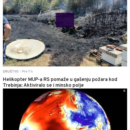
Pre 7 h
DRUŠTVO
|
Helikopter MUP-a RS pomaže u gašenju požara kod
Trebinja: Aktiviralo se i minsko polje
0