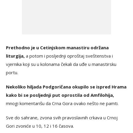
Prethodno je u Cetinjskom manastiru održana
liturgija,
a potom i posljednji oproštaj sveštenstva i
vjernika koji su u kolonama čekali da uđe u manastirsku
portu.
Nekoliko hiljada Podgoričana okupilo se ispred Hrama
kako bi se posljednji put oprostila od Amfilohija,
mnogi komentarišu da Crna Gora ovako nešto ne pamti.
Sve do sahrane, zvona svih pravoslavnih crkava u Crnoj
Gori zvoniće u 10, 12 i 16 časova.