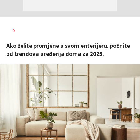
Vanja
AUTOR
0
Pajović
Ako želite promjene u svom enterijeru, počnite
od trendova uređenja doma za 2025.