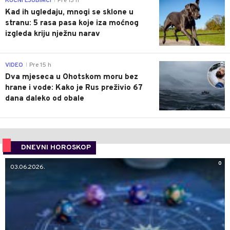
KUĆNI LJUBIMCI
Pre 13 h
|
Kad ih ugledaju, mnogi se sklone u
stranu: 5 rasa pasa koje iza moćnog
izgleda kriju nježnu narav
0
VIDEO
Pre 15 h
|
Dva mjeseca u Ohotskom moru bez
hrane i vode: Kako je Rus preživio 67
dana daleko od obale
DNEVNI HOROSKOP
0
03.06.2026.