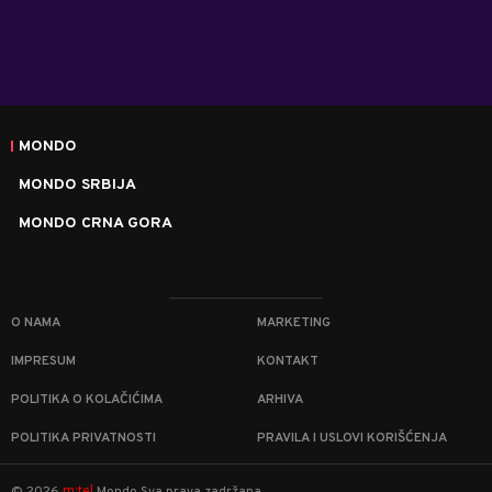
MONDO
MONDO SRBIJA
MONDO CRNA GORA
O NAMA
MARKETING
IMPRESUM
KONTAKT
POLITIKA O KOLAČIĆIMA
ARHIVA
POLITIKA PRIVATNOSTI
PRAVILA I USLOVI KORIŠĆENJA
m:tel
©
2026
Mondo
Sva prava zadržana.