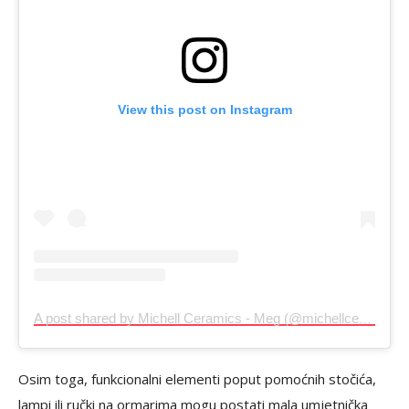
View this post on Instagram
A post shared by Michell Ceramics - Meg (@michellceramics)
Osim toga, funkcionalni elementi poput pomoćnih stočića,
lampi ili ručki na ormarima mogu postati mala umjetnička