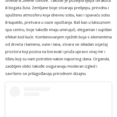
smeđe ili zelene tonove. Takođe je poželjna lijepa terakota
ili bogata žuta. Zemljane boje stvaraju prelijepu, prirodnu i
opuštenu atmosferu koja dnevnu sobu, kao i spavaću sobu
ili kupatilo, pretvara u oaze opuštanja. Baš kao u luksuznom
spa centru, boje takođe imaju umirujući, elegantan i suptilan
efekat kod kuće. Kombinovanjem nježnih boja s elementima
od drveta i kamena, vune i lana, stvara se skladan osjećaj
prostora koji poziva na boravak i pruža upravo onaj mir i
tišinu koji su nam potrebni nakon napornog dana. Organski,
zaobljeni oblici takođe osiguravaju moderan izgled i
savršeno se prilagođavaju prirodnom dizajnu.