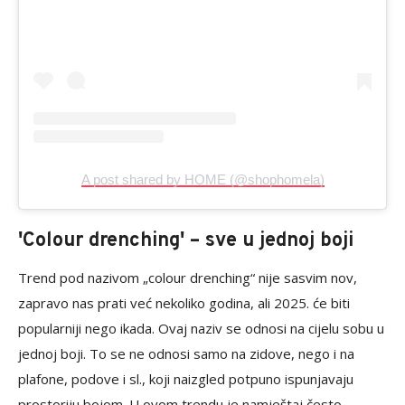
A post shared by HOME (@shophomela)
'Colour drenching' – sve u jednoj boji
Trend pod nazivom „colour drenching“ nije sasvim nov,
zapravo nas prati već nekoliko godina, ali 2025. će biti
popularniji nego ikada. Ovaj naziv se odnosi na cijelu sobu u
jednoj boji. To se ne odnosi samo na zidove, nego i na
plafone, podove i sl., koji naizgled potpuno ispunjavaju
prostoriju bojom. U ovom trendu je namještaj često