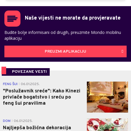
Naše vijesti ne morate da provjeravate
Budite bolje informisani od drugih, preuzmite Mondo mobilnu
aplikaciju
PREUZMI APLIKACIJU
POVEZANE VESTI
0
FENG ŠUI
06.01.2025.
|
"Poslužavnik sreće": Kako Kinezi
privlače bogatstvo i sreću po
feng šui pravilima
0
DOM
06.01.2025.
|
Najljepša božićna dekoracija