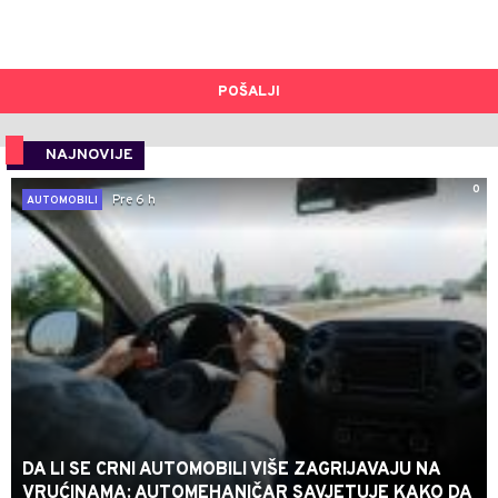
POŠALJI
NAJNOVIJE
0
Pre 6 h
AUTOMOBILI
DA LI SE CRNI AUTOMOBILI VIŠE ZAGRIJAVAJU NA
VRUĆINAMA: AUTOMEHANIČAR SAVJETUJE KAKO DA