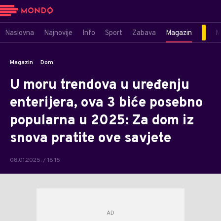
Naslovna
Najnovije
Info
Sport
Zabava
Magazin
M
Magazin
Dom
U moru trendova u uređenju
enterijera, ova 3 biće posebno
popularna u 2025: Za dom iz
snova pratite ove savjete
08.01.2025. / 16:15