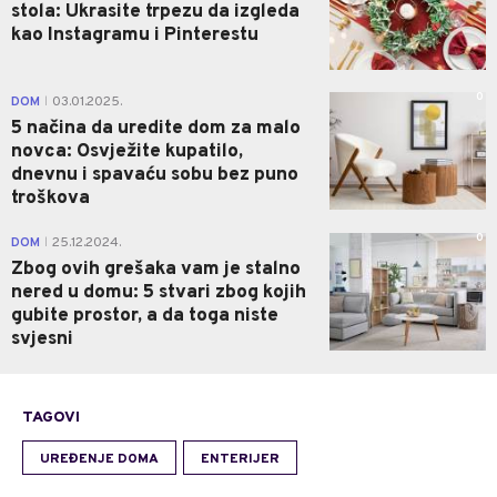
stola: Ukrasite trpezu da izgleda
kao Instagramu i Pinterestu
0
DOM
03.01.2025.
|
5 načina da uredite dom za malo
novca: Osvježite kupatilo,
dnevnu i spavaću sobu bez puno
troškova
0
DOM
25.12.2024.
|
Zbog ovih grešaka vam je stalno
nered u domu: 5 stvari zbog kojih
gubite prostor, a da toga niste
svjesni
TAGOVI
UREĐENJE DOMA
ENTERIJER