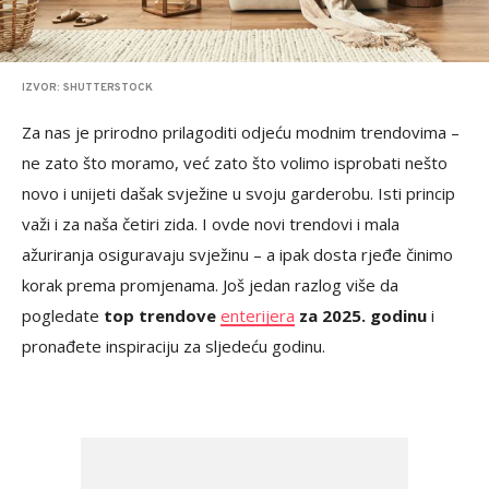
IZVOR: SHUTTERSTOCK
Za nas je prirodno prilagoditi odjeću modnim trendovima –
ne zato što moramo, već zato što volimo isprobati nešto
novo i unijeti dašak svježine u svoju garderobu. Isti princip
važi i za naša četiri zida. I ovde novi trendovi i mala
ažuriranja osiguravaju svježinu – a ipak dosta rjeđe činimo
korak prema promjenama. Još jedan razlog više da
pogledate
top trendove
enterijera
za 2025. godinu
i
pronađete inspiraciju za sljedeću godinu.