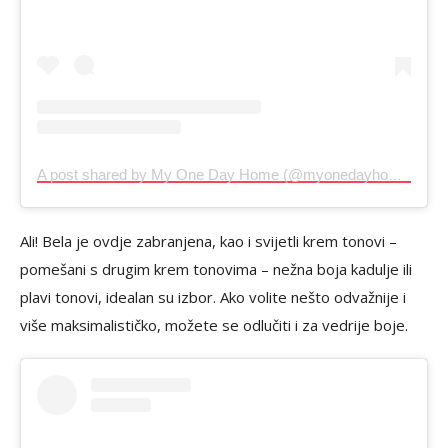
A post shared by My One Day Home (@myonedayhome)
Ali! Bela je ovdje zabranjena, kao i svijetli krem tonovi –
pomešani s drugim krem tonovima – nežna boja kadulje ili
plavi tonovi, idealan su izbor. Ako volite nešto odvažnije i
više maksimalističko, možete se odlučiti i za vedrije boje.