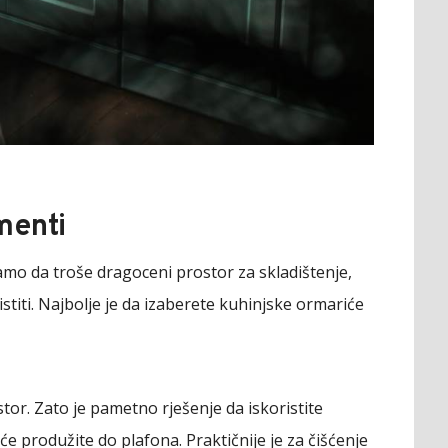
menti
samo da troše dragoceni prostor za skladištenje,
istiti. Najbolje je da izaberete kuhinjske ormariće
or. Zato je pametno rješenje da iskoristite
iće produžite do plafona. Praktičnije je za čišćenje