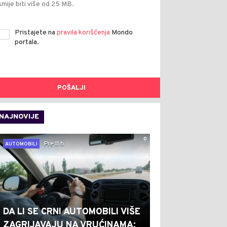
smije biti više od 25 MB.
Pristajete na
pravila korišćenja
Mondo
portala.
POŠALJI
NAJNOVIJE
0
Pre 11 h
AUTOMOBILI
DA LI SE CRNI AUTOMOBILI VIŠE
ZAGRIJAVAJU NA VRUĆINAMA: