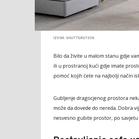
IZVOR: SHUTTERSTOCK
Bilo da živite u malom stanu gdje vam
ili u prostranoj kući gdje imate pros
pomoć kojih ćete na najbolji način isk
Gubljenje dragocjenog prostora neka
može da dovede do nereda. Dobra vijes
nesvesno gubite prostor, po savjetu 