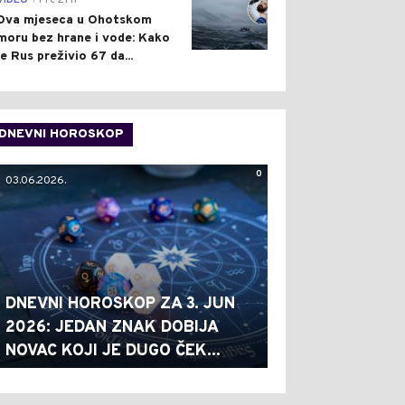
VIDEO
Pre 21 h
Dva mjeseca u Ohotskom
moru bez hrane i vode: Kako
je Rus preživio 67 da...
DNEVNI HOROSKOP
0
03.06.2026.
DNEVNI HOROSKOP ZA 3. JUN
2026: JEDAN ZNAK DOBIJA
NOVAC KOJI JE DUGO ČEK...