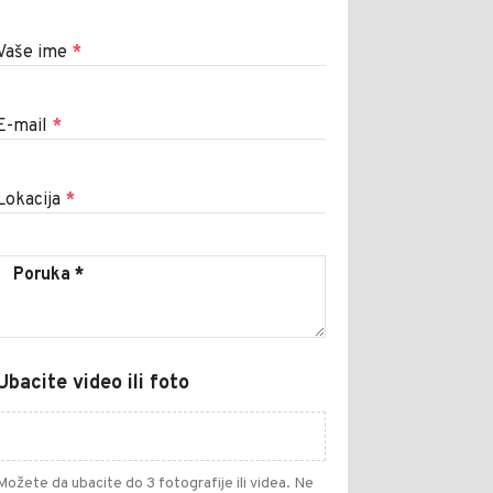
Vaše ime
*
E-mail
*
Lokacija
*
Ubacite video ili foto
Možete da ubacite do 3 fotografije ili videa. Ne