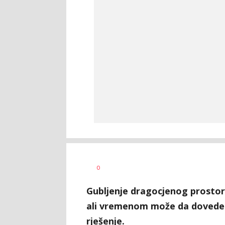
Radmila
AUTOR
0
Ilić
Gubljenje dragocjenog prostor
ali vremenom može da dovede d
rješenje.