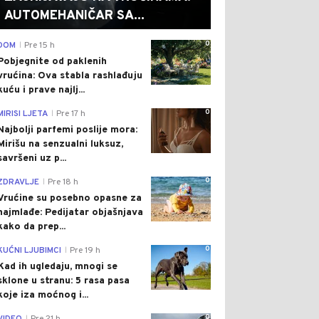
AUTOMEHANIČAR SA...
0
DOM
Pre 15 h
|
Pobjegnite od paklenih
vrućina: Ova stabla rashlađuju
kuću i prave najlj...
0
MIRISI LJETA
Pre 17 h
|
Najbolji parfemi poslije mora:
Mirišu na senzualni luksuz,
savršeni uz p...
0
ZDRAVLJE
Pre 18 h
|
Vrućine su posebno opasne za
najmlađe: Pedijatar objašnjava
kako da prep...
0
KUĆNI LJUBIMCI
Pre 19 h
|
Kad ih ugledaju, mnogi se
sklone u stranu: 5 rasa pasa
koje iza moćnog i...
0
|