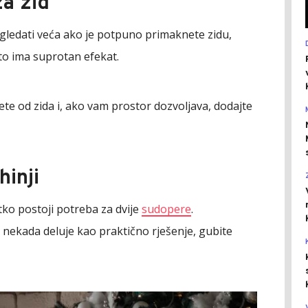
za zid
zgledati veća ako je potpuno primaknete zidu,
to ima suprotan efekat.
te od zida i, ako vam prostor dozvoljava, dodajte
hinji
tko postoji potreba za dvije
sudopere
.
ekada deluje kao praktično rješenje, gubite