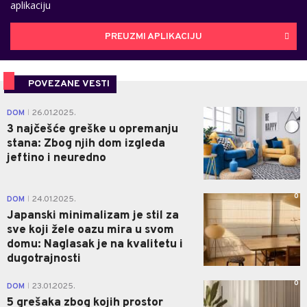
aplikaciju
PREUZMI APLIKACIJU
POVEZANE VESTI
0
DOM
26.01.2025.
|
3 najčešće greške u opremanju
stana: Zbog njih dom izgleda
jeftino i neuredno
0
DOM
24.01.2025.
|
Japanski minimalizam je stil za
sve koji žele oazu mira u svom
domu: Naglasak je na kvalitetu i
dugotrajnosti
0
DOM
23.01.2025.
|
5 grešaka zbog kojih prostor