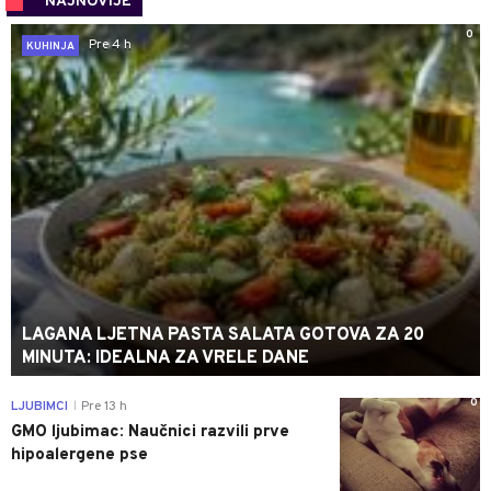
NAJNOVIJE
0
Pre 4 h
KUHINJA
LAGANA LJETNA PASTA SALATA GOTOVA ZA 20
MINUTA: IDEALNA ZA VRELE DANE
0
LJUBIMCI
Pre 13 h
|
GMO ljubimac: Naučnici razvili prve
hipoalergene pse