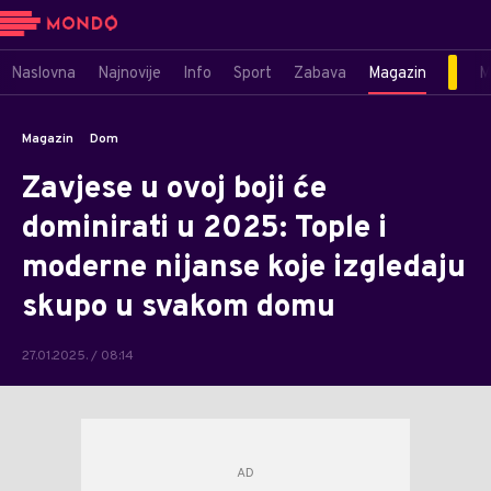
Naslovna
Najnovije
Info
Sport
Zabava
Magazin
M
Magazin
Dom
Zavjese u ovoj boji će
dominirati u 2025: Tople i
moderne nijanse koje izgledaju
skupo u svakom domu
27.01.2025. / 08:14