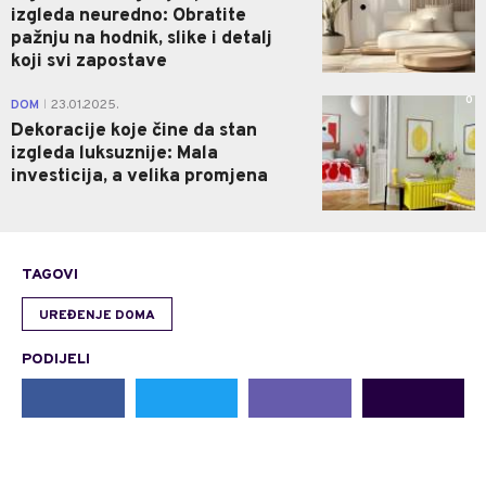
izgleda neuredno: Obratite
pažnju na hodnik, slike i detalj
koji svi zapostave
0
DOM
23.01.2025.
|
Dekoracije koje čine da stan
izgleda luksuznije: Mala
investicija, a velika promjena
TAGOVI
UREĐENJE DOMA
PODIJELI