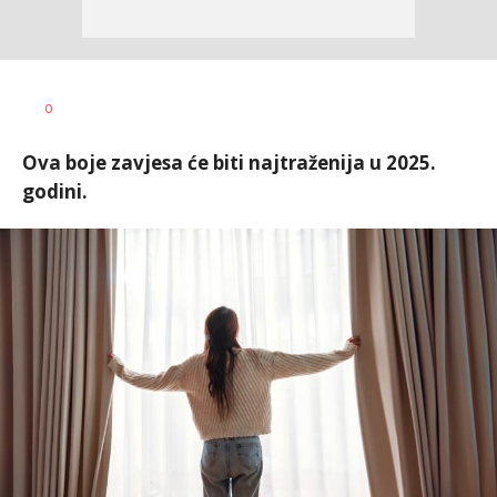
Vanja
AUTOR
0
Pajović
Ova boje zavjesa će biti najtraženija u 2025.
godini.