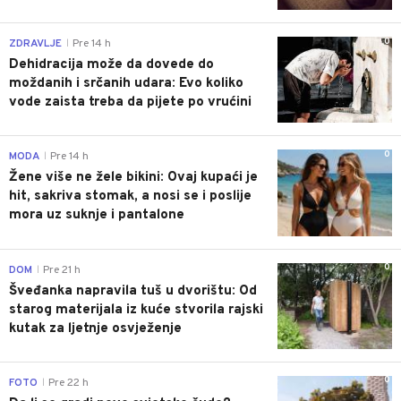
0
ZDRAVLJE
Pre 14 h
|
Dehidracija može da dovede do
moždanih i srčanih udara: Evo koliko
vode zaista treba da pijete po vrućini
0
MODA
Pre 14 h
|
Žene više ne žele bikini: Ovaj kupaći je
hit, sakriva stomak, a nosi se i poslije
mora uz suknje i pantalone
0
DOM
Pre 21 h
|
Šveđanka napravila tuš u dvorištu: Od
starog materijala iz kuće stvorila rajski
kutak za ljetnje osvježenje
0
FOTO
Pre 22 h
|