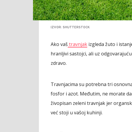
IZVOR: SHUTTERSTOCK
Ako vaš
travnjak
izgleda žuto i istan
hranljivi sastojci, ali uz odgovaraj
zdravo.
Travnjacima su potrebna tri osnovna h
fosfor i azot. Međutim, ne morate da
živopisan zeleni travnjak jer organsk
već stoji u vašoj kuhinji.