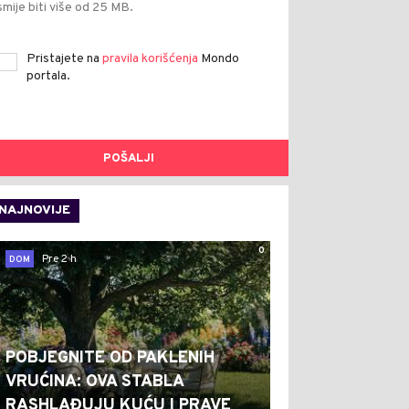
smije biti više od 25 MB.
Pristajete na
pravila korišćenja
Mondo
portala.
POŠALJI
NAJNOVIJE
0
Pre 2 h
DOM
POBJEGNITE OD PAKLENIH
VRUĆINA: OVA STABLA
RASHLAĐUJU KUĆU I PRAVE