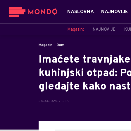
NASLOVNA
NAJNOVIJE
Magazin:
NAJNOVIJE
KU
Magazin
Dom
Imaćete travnjake 
kuhinjski otpad: Po
gledajte kako nast
24.03.2025. / 12:16