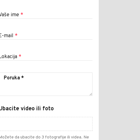
Vaše ime
*
E-mail
*
Lokacija
*
Ubacite video ili foto
Možete da ubacite do 3 fotografije ili videa. Ne