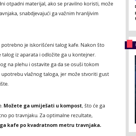
ni otpadni materijal, ako se pravilno koristi, može
ravnjaka, snabdjevajući ga važnim hranljivim
e potrebno je iskorišćeni talog kafe. Nakon što
talog iz aparata i odložite ga u kontejner.
alog na plehu i ostavite ga da se osuši tokom
 upotrebu vlažnog taloga, jer može stvoriti gust
šte.
e.
Možete ga umiješati u kompost
, što će ga
ktno po travnjaku. Za optimalne rezultate,
loga kafe po kvadratnom metru travnjaka.