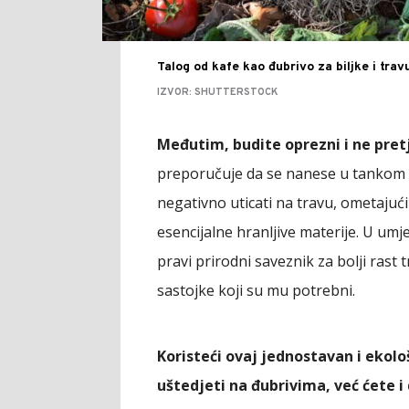
Talog od kafe kao đubrivo za biljke i trav
IZVOR: SHUTTERSTOCK
Međutim, budite oprezni i ne pret
preporučuje da se nanese u tankom sl
negativno uticati na travu, ometaju
esencijalne hranljive materije. U um
pravi prirodni saveznik za bolji rast
sastojke koji su mu potrebni.
Koristeći ovaj jednostavan i ekolo
uštedjeti na đubrivima, već ćete i 