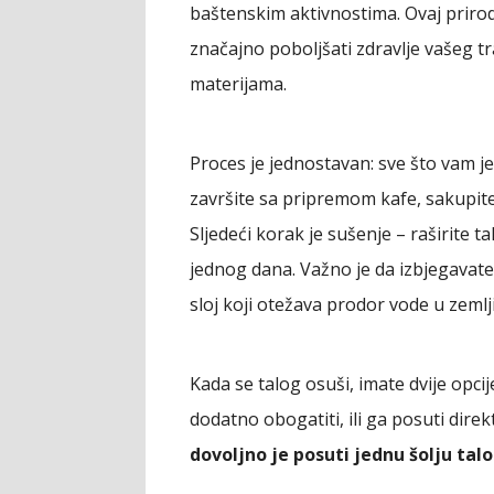
baštenskim aktivnostima. Ovaj prirod
značajno poboljšati zdravlje vašeg t
materijama.
Proces je jednostavan: sve što vam j
završite sa pripremom kafe, sakupite 
Sljedeći korak je sušenje – raširite t
jednog dana. Važno je da izbjegavate
sloj koji otežava prodor vode u zemlji
Kada se talog osuši, imate dvije opcij
dodatno obogatiti, ili ga posuti dire
dovoljno je posuti jednu šolju ta