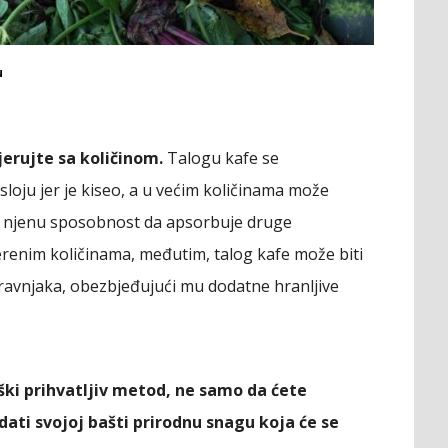
u
jerujte sa količinom.
Talogu kafe se
oju jer je kiseo, a u većim količinama može
ći njenu sposobnost da apsorbuje druge
jerenim količinama, međutim, talog kafe može biti
 travnjaka, obezbjeđujući mu dodatne hranljive
ški prihvatljiv metod, ne samo da ćete
dati svojoj bašti prirodnu snagu koja će se