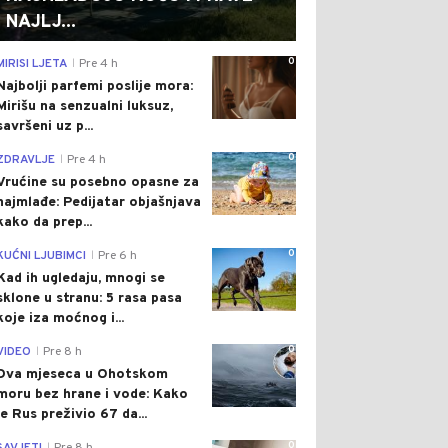
NAJLJ...
0
MIRISI LJETA
Pre 4 h
|
Najbolji parfemi poslije mora:
Mirišu na senzualni luksuz,
savršeni uz p...
0
ZDRAVLJE
Pre 4 h
|
Vrućine su posebno opasne za
najmlađe: Pedijatar objašnjava
kako da prep...
0
KUĆNI LJUBIMCI
Pre 6 h
|
Kad ih ugledaju, mnogi se
sklone u stranu: 5 rasa pasa
koje iza moćnog i...
0
VIDEO
Pre 8 h
|
Dva mjeseca u Ohotskom
moru bez hrane i vode: Kako
je Rus preživio 67 da...
0
|