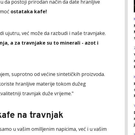
su da postoji prirodan način da date hranljive
pomoć
ostataka kafe!
 ujutru, već može da razbudi i naše travnjake.
ja, a za travnjake su to minerali - azot i
jem, suprotno od većine sintetičkih proizvoda.
oriste hranljive materije tokom dužeg
litetniji travnjak duže vrijeme."
kafe na travnjak
samo u vašim omilljenim napicima, već i u vašim