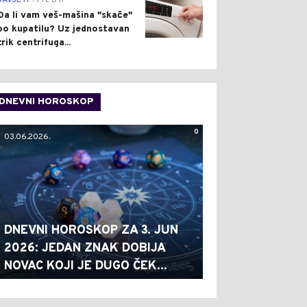
SAVJETI
Pre 8 h
Da li vam veš-mašina "skače"
po kupatilu? Uz jednostavan
trik centrifuga...
DNEVNI HOROSKOP
0
03.06.2026.
DNEVNI HOROSKOP ZA 3. JUN
2026: JEDAN ZNAK DOBIJA
NOVAC KOJI JE DUGO ČEK...