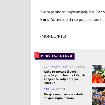
"Kora je skoro najhranljiviji dio.
Tačn
kori.
Zdravije je da se pojede jabuka s
(MONDO/RTS)
PROČITAJTE I OVO
ZDRAVA ISHRANA
23.03.2022.
|
Kako prepoznati voće i
povrće puno hemije? Kad ih
zasječete vidjećete po
"mesu"
STIL
04.02.2021.
|
Birajte namirnice u skladu
sa godišnjim dobom