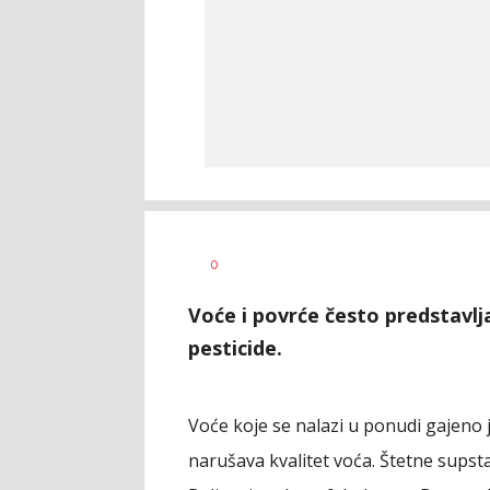
Dragana
AUTOR
0
Božić
Voće i povrće često predstavlja
pesticide.
Voće koje se nalazi u ponudi gajeno 
narušava kvalitet voća. Štetne supst