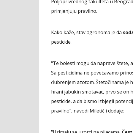
Poljoprivrednog fakulteta u Beogradu
primjenjuju pravilno.
Kako kaže, stav agronoma je da
sod
pesticide.
"Te bolesti mogu da naprave štete, a
Sa pesticidima ne povećavamo prinose
đubrenjem azotom. Štetočinama je h
hrani jabukin smotavac, prvo se on 
pesticide, a da bismo izbjegli potenc
pravilno", navodi Miletić i dodaje:
"Uzimaju se uzorci na pijacama.
Često