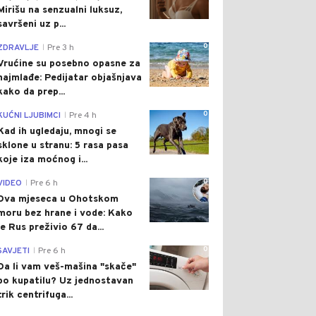
Mirišu na senzualni luksuz,
savršeni uz p...
0
ZDRAVLJE
Pre 3 h
|
Vrućine su posebno opasne za
najmlađe: Pedijatar objašnjava
kako da prep...
0
KUĆNI LJUBIMCI
Pre 4 h
|
Kad ih ugledaju, mnogi se
sklone u stranu: 5 rasa pasa
koje iza moćnog i...
0
VIDEO
Pre 6 h
|
Dva mjeseca u Ohotskom
moru bez hrane i vode: Kako
je Rus preživio 67 da...
0
SAVJETI
Pre 6 h
|
Da li vam veš-mašina "skače"
po kupatilu? Uz jednostavan
trik centrifuga...