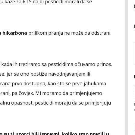
 kaže za RTS da bi pesticidi morali da se
a bikarbona
prilikom pranja ne može da odstrani
 kada ih tretiramo sa pesticidima očuvamo prinos.
, jer se ono postiže navodnjavanjem ili
rana prvo dostupna, kao što se prvo jabukama
hrani, pa čovjek. Mi moramo da primjenjujemo
ijalnu opasnost, pesticidi moraju da se primjenjuju
 su ti uzorci bili ispravni, koliko smo pratili u