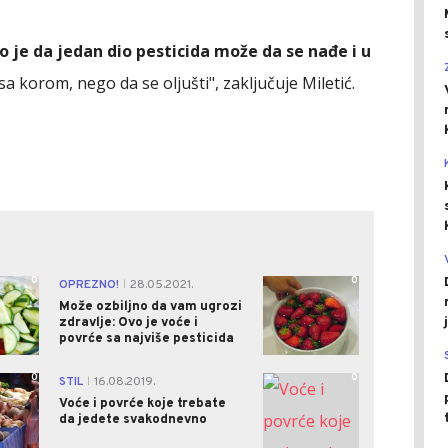
o je da jedan dio pesticida može da se nađe i u
a korom, nego da se oljušti", zaključuje Miletić.
0
0
OPREZNO!
28.05.2021.
|
Može ozbiljno da vam ugrozi
zdravlje: Ovo je voće i
povrće sa najviše pesticida
0
0
STIL
16.08.2019.
|
Voće i povrće koje trebate
da jedete svakodnevno