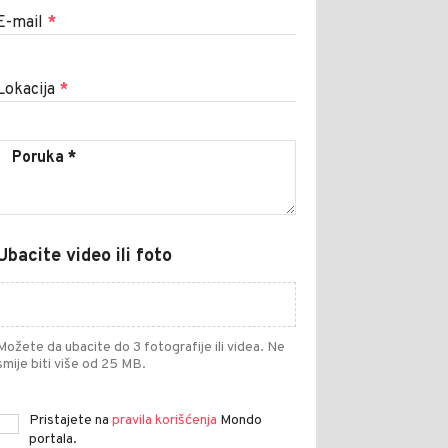
E-mail
*
Lokacija
*
Ubacite video ili foto
Možete da ubacite do 3 fotografije ili videa. Ne
smije biti više od 25 MB.
Pristajete na
pravila korišćenja
Mondo
portala.