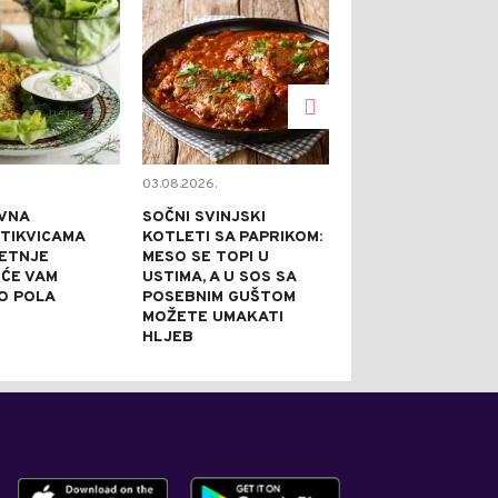
0
0
03.08.2026.
02.08.2026.
VNA
SOČNI SVINJSKI
KAPRI TORTA 
 TIKVICAMA
KOTLETI SA PAPRIKOM:
NE PEČE: IDEA
JETNJE
MESO SE TOPI U
SVEČANE PRILI
 ĆE VAM
USTIMA, A U SOS SA
PRAZNI TANJI
O POLA
POSEBNIM GUŠTOM
NAJBOLJE REĆ
MOŽETE UMAKATI
JE DOBRA
HLJEB