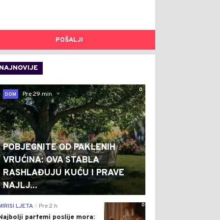
POŠALJI
NAJNOVIJE
0
Pre 29 min
DOM
POBJEGNITE OD PAKLENIH
VRUĆINA: OVA STABLA
RASHLAĐUJU KUĆU I PRAVE
NAJLJ...
0
MIRISI LJETA
Pre 2 h
|
Najbolji parfemi poslije mora: