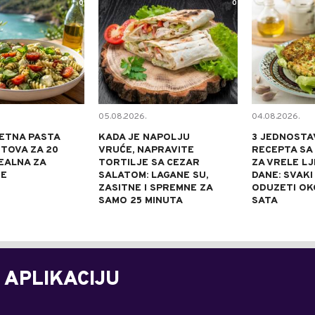
0
0
05.08.2026.
04.08.2026.
ETNA PASTA
KADA JE NAPOLJU
3 JEDNOSTA
TOVA ZA 20
VRUĆE, NAPRAVITE
RECEPTA SA
DEALNA ZA
TORTILJE SA CEZAR
ZA VRELE L
NE
SALATOM: LAGANE SU,
DANE: SVAKI
ZASITNE I SPREMNE ZA
ODUZETI OK
SAMO 25 MINUTA
SATA
 APLIKACIJU