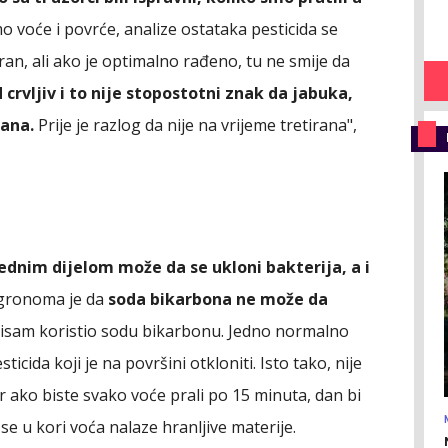
o voće i povrće, analize ostataka pesticida se
etiran, ali ako je optimalno rađeno, tu ne smije da
 crvljiv i to nije stopostotni znak da jabuka,
rana.
Prije je razlog da nije na vrijeme tretirana",
Jednim dijelom može da se ukloni bakterija, a i
gronoma je da
soda bikarbona ne može da
nisam koristio sodu bikarbonu. Jedno normalno
ticida koji je na površini otkloniti. Isto tako, nije
r ako biste svako voće prali po 15 minuta, dan bi
 se u kori voća nalaze hranljive materije.