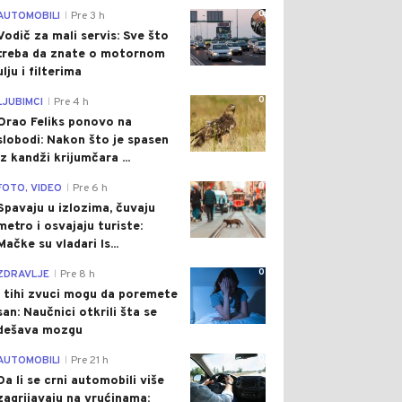
0
AUTOMOBILI
Pre 3 h
|
Vodič za mali servis: Sve što
treba da znate o motornom
ulju i filterima
0
LJUBIMCI
Pre 4 h
|
Orao Feliks ponovo na
slobodi: Nakon što je spasen
iz kandži krijumčara ...
0
FOTO, VIDEO
Pre 6 h
|
Spavaju u izlozima, čuvaju
metro i osvajaju turiste:
Mačke su vladari Is...
0
ZDRAVLJE
Pre 8 h
|
I tihi zvuci mogu da poremete
san: Naučnici otkrili šta se
dešava mozgu
0
AUTOMOBILI
Pre 21 h
|
Da li se crni automobili više
zagrijavaju na vrućinama: