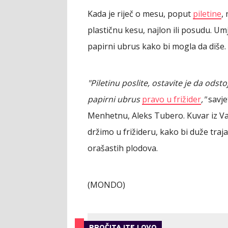
Kada je riječ o mesu, poput
piletine
,
plastičnu kesu, najlon ili posudu. Um
papirni ubrus kako bi mogla da diše.
"Piletinu poslite, ostavite je da odsto
papirni ubrus
pravo u frižider
,"
savje
Menhetnu, Aleks Tubero. Kuvar iz Vaš
držimo u frižideru, kako bi duže traja
orašastih plodova.
(MONDO)
PROČITAJTE I OVO