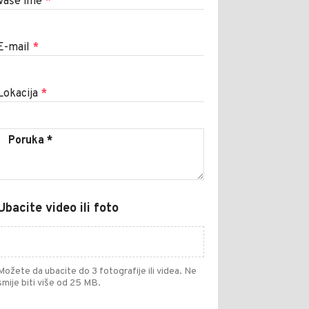
Vaše ime
*
E-mail
*
Lokacija
*
Ubacite video ili foto
Možete da ubacite do 3 fotografije ili videa. Ne
smije biti više od 25 MB.