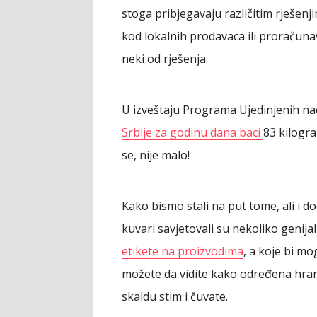
stoga pribjegavaju različitim rješen
kod lokalnih prodavaca ili proračuna
neki od rješenja.
U izveštaju Programa Ujedinjenih nac
Srbije za godinu dana baci
83 kilog
se, nije malo!
Kako bismo stali na put tome, ali i do
kuvari savjetovali su nekoliko genija
etikete na proizvodima
, a koje bi 
možete da vidite kako određena hrana
skaldu stim i čuvate.