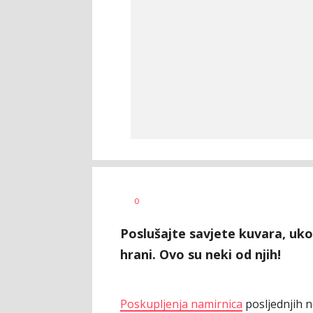
Teodora
AUTOR
0
Boškovski
Poslušajte savjete kuvara, ukol
hrani. Ovo su neki od njih!
Poskupljenja namirnica
posljednjih n