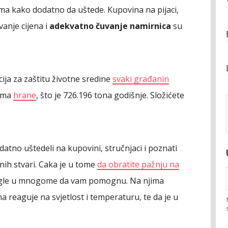
jima kako dodatno da uštede. Kupovina na pijaci,
vanje cijena i
adekvatno čuvanje namirnica
su
ija za zaštitu životne sredine
svaki građanin
rama
hrane
, što je 726.196 tona godišnje. Složićete
datno uštedeli na kupovini, stručnjaci i poznati
lnih stvari. Caka je u tome
da obratite pažnju na
mogle u mnogome da vam pomognu. Na njima
 reaguje na svjetlost i temperaturu, te da je u