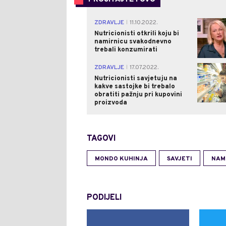
ZDRAVLJE
11.10.2022.
|
Nutricionisti otkrili koju bi
namirnicu svakodnevno
trebali konzumirati
ZDRAVLJE
17.07.2022.
|
Nutricionisti savjetuju na
kakve sastojke bi trebalo
obratiti pažnju pri kupovini
proizvoda
TAGOVI
MONDO KUHINJA
SAVJETI
NAM
PODIJELI