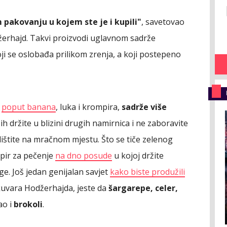
pakovanju u kojem ste je i kupili"
, savetovao
džerhajd. Takvi proizvodi uglavnom sadrže
oji se oslobađa prilikom zrenja, a koji postepeno
,
poput banana
, luka i krompira,
sadrže više
ih držite u blizini drugih namirnica i ne zaboravite
adištite na mračnom mjestu. Što se tiče zelenog
apir za pečenje
na dno posude
u kojoj držite
ge. Još jedan genijalan savjet
kako biste produžili
d kuvara Hodžerhajda, jeste da
šargarepe, celer,
ao i
brokoli
.