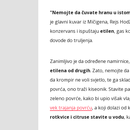
"Nemojte da čuvate hranu u istom 
je glavni kuvar iz Mičigena, Rejs Ho
konzervans i ispuštaju
etilen
, gas k
dovode do truljenja.
Zanimljivo je da određene namirnice
etilena od drugih
. Zato, nemojte da 
da krompir ne voli svjetlo, te ga skl
povrća, ono traži kiseonik. Stavite p
zeleno povrće, kako bi upio višak vla
vek trajanja povrću
, a koji dolazi o
rotkvice i citruse stavite u vodu
, k