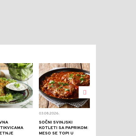
0
0
03.08.2026.
02.08.2026.
VNA
SOČNI SVINJSKI
KAPRI TORTA 
 TIKVICAMA
KOTLETI SA PAPRIKOM:
NE PEČE: IDEA
JETNJE
MESO SE TOPI U
SVEČANE PRILI