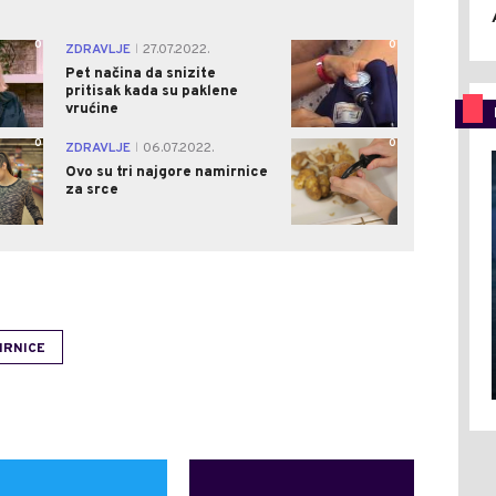
0
0
ZDRAVLJE
27.07.2022.
|
Pet načina da snizite
pritisak kada su paklene
vrućine
0
0
ZDRAVLJE
06.07.2022.
|
Ovo su tri najgore namirnice
za srce
IRNICE