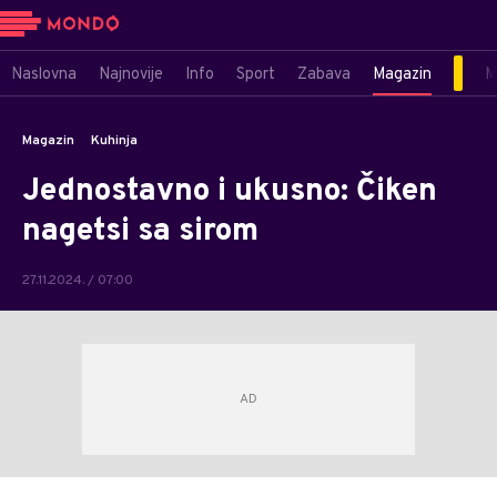
Naslovna
Najnovije
Info
Sport
Zabava
Magazin
M
Magazin
Kuhinja
Jednostavno i ukusno: Čiken
nagetsi sa sirom
27.11.2024. / 07:00