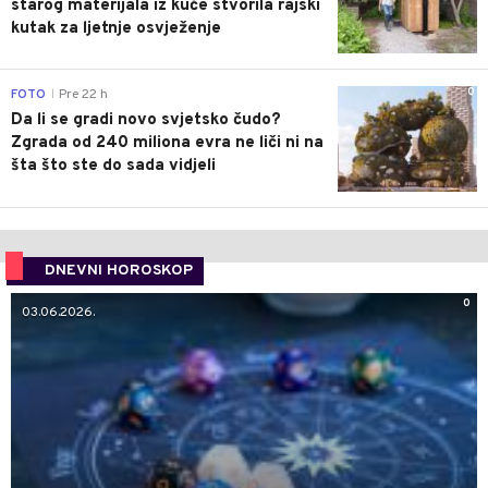
starog materijala iz kuće stvorila rajski
kutak za ljetnje osvježenje
0
FOTO
Pre 22 h
|
Da li se gradi novo svjetsko čudo?
Zgrada od 240 miliona evra ne liči ni na
šta što ste do sada vidjeli
DNEVNI HOROSKOP
0
03.06.2026.