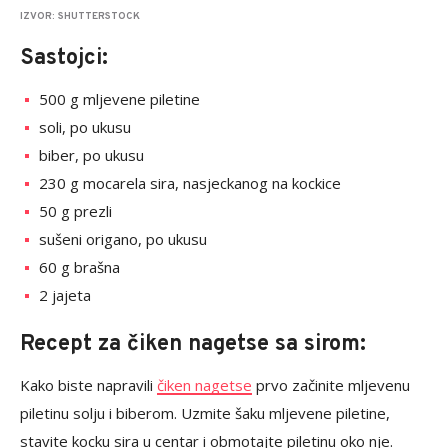
IZVOR: SHUTTERSTOCK
Sastojci:
500 g mljevene piletine
soli, po ukusu
biber, po ukusu
230 g mocarela sira, nasjeckanog na kockice
50 g prezli
sušeni origano, po ukusu
60 g brašna
2 jajeta
Recept za čiken nagetse sa sirom:
Kako biste napravili
čiken nagetse
prvo začinite mljevenu
piletinu solju i biberom. Uzmite šaku mljevene piletine,
stavite kocku sira u centar i obmotajte piletinu oko nje.