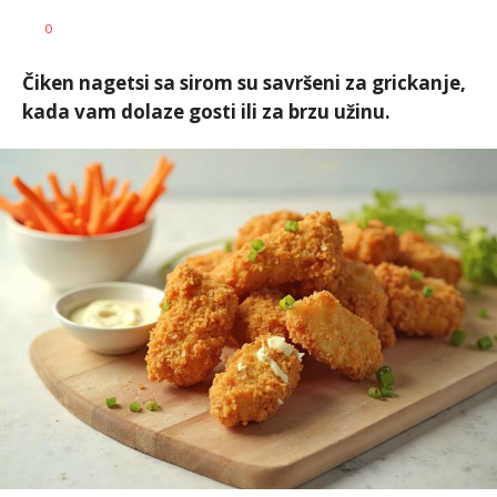
Lena
AUTOR
0
Sudar
Čiken nagetsi sa sirom su savršeni za grickanje,
kada vam dolaze gosti ili za brzu užinu.