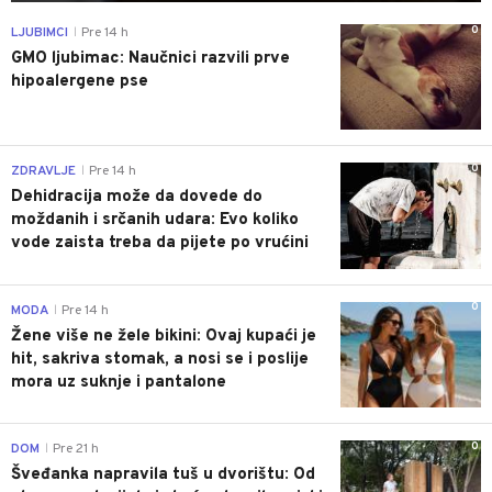
0
LJUBIMCI
Pre 14 h
|
GMO ljubimac: Naučnici razvili prve
hipoalergene pse
0
ZDRAVLJE
Pre 14 h
|
Dehidracija može da dovede do
moždanih i srčanih udara: Evo koliko
vode zaista treba da pijete po vrućini
0
MODA
Pre 14 h
|
Žene više ne žele bikini: Ovaj kupaći je
hit, sakriva stomak, a nosi se i poslije
mora uz suknje i pantalone
0
DOM
Pre 21 h
|
Šveđanka napravila tuš u dvorištu: Od