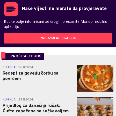
Naše vijesti ne morate da provjeravate
Budite bolje informisani od drugih, preuzmite Mondo mobilnu
aplikaciju
PREUZMI APLIKACIJU
PROČITAJTE JOŠ
0
KUHINJA
26.11.2024.
|
Recept za goveđu čorbu sa
povrćem
0
KUHINJA
25.11.2024.
|
Prijedlog za današnji ručak:
Ćufte zapečene sa kačkavaljem