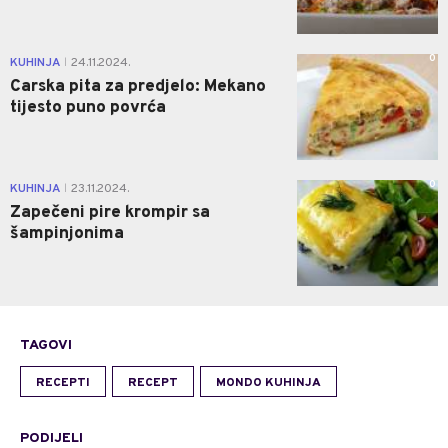
0
KUHINJA
24.11.2024.
|
Carska pita za predjelo: Mekano
tijesto puno povrća
0
KUHINJA
23.11.2024.
|
Zapečeni pire krompir sa
šampinjonima
TAGOVI
RECEPTI
RECEPT
MONDO KUHINJA
PODIJELI