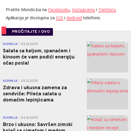
Pratite Mondo.ba na
Facebooku
,
Instagramu
i
Twitteru
.
Aplikacija je dostupna za
IOS
i
Android
telefone.
PROČITAJTE I OVO
0
KUHINJA
05.12.2019.
|
Salata sa keljom, spanaćem i
kinoom će vam podići energiju
očas posla!
0
KUHINJA
05.12.2019.
|
Zdrava i ukusna zamena za
sendviče: Pileća salata u
domaćim lepinjicama
0
KUHINJA
04.12.2019.
|
Brzo i ukusno: Savršen zimski
kolač sa cimetom i medom