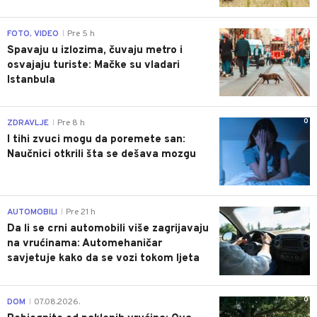
0
FOTO, VIDEO
Pre 5 h
|
Spavaju u izlozima, čuvaju metro i
osvajaju turiste: Mačke su vladari
Istanbula
0
ZDRAVLJE
Pre 8 h
|
I tihi zvuci mogu da poremete san:
Naučnici otkrili šta se dešava mozgu
0
AUTOMOBILI
Pre 21 h
|
Da li se crni automobili više zagrijavaju
na vrućinama: Automehaničar
savjetuje kako da se vozi tokom ljeta
0
DOM
07.08.2026.
|