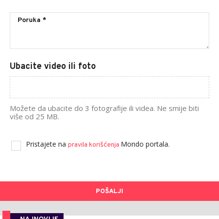
Ubacite video ili foto
Možete da ubacite do 3 fotografije ili videa. Ne smije biti
više od 25 MB.
Pristajete na
Mondo portala.
pravila korišćenja
POŠALJI