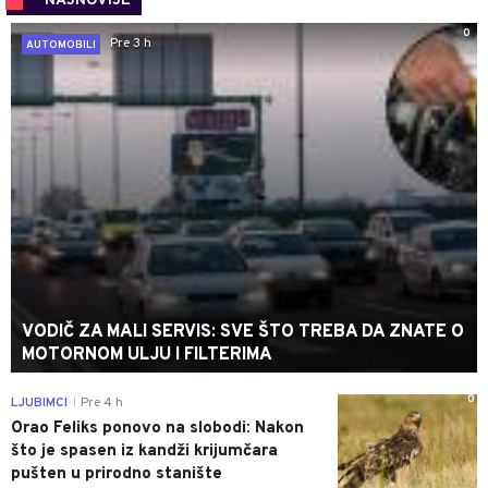
NAJNOVIJE
0
Pre 3 h
AUTOMOBILI
VODIČ ZA MALI SERVIS: SVE ŠTO TREBA DA ZNATE O
MOTORNOM ULJU I FILTERIMA
0
LJUBIMCI
Pre 4 h
|
Orao Feliks ponovo na slobodi: Nakon
što je spasen iz kandži krijumčara
pušten u prirodno stanište