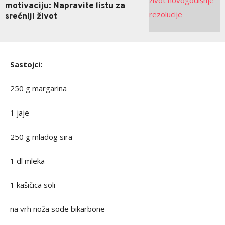
motivaciju: Napravite listu za
srećniji život
Sastojci:
250 g margarina
1 jaje
250 g mladog sira
1 dl mleka
1 kašičica soli
na vrh noža sode bikarbone