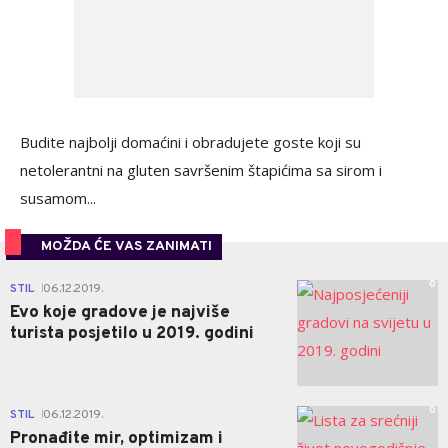
Budite najbolji domaćini i obradujete goste koji su
netolerantni na gluten savršenim štapićima sa sirom i
susamom...
MOŽDA ĆE VAS ZANIMATI
0
STIL
06.12.2019.
|
Evo koje gradove je najviše
turista posjetilo u 2019. godini
0
STIL
06.12.2019.
|
Pronađite mir, optimizam i