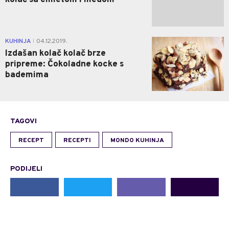
0
KUHINJA
04.12.2019.
|
Izdašan kolač kolač brze
pripreme: Čokoladne kocke s
bademima
TAGOVI
RECEPT
RECEPTI
MONDO KUHINJA
PODIJELI