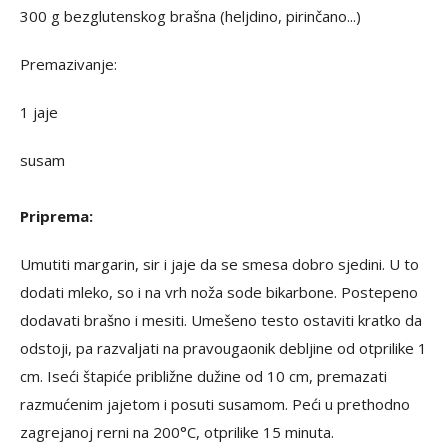
300 g bezglutenskog brašna (heljdino, pirinčano...)
Premazivanje:
1 jaje
susam
Priprema:
Umutiti margarin, sir i jaje da se smesa dobro sjedini. U to
dodati mleko, so i na vrh noža sode bikarbone. Postepeno
dodavati brašno i mesiti. Umešeno testo ostaviti kratko da
odstoji, pa razvaljati na pravougaonik debljine od otprilike 1
cm. Iseći štapiće približne dužine od 10 cm, premazati
razmućenim jajetom i posuti susamom. Peći u prethodno
zagrejanoj rerni na 200°C, otprilike 15 minuta.