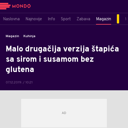
Naslovna
Najnovije
Info
Sport
Zabava
Magazin
M
Magazin
Kuhinja
Malo drugačija verzija štapića
sa sirom i susamom bez
glutena
07.12.2019. / 10:21