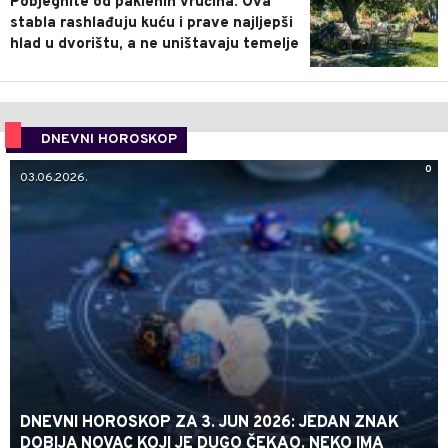
Pobjegnite od paklenih vrućina: Ova
stabla rashlađuju kuću i prave najljepši
hlad u dvorištu, a ne uništavaju temelje
DNEVNI HOROSKOP
0
03.06.2026.
DNEVNI HOROSKOP ZA 3. JUN 2026: JEDAN ZNAK
DOBIJA NOVAC KOJI JE DUGO ČEKAO, NEKO IMA