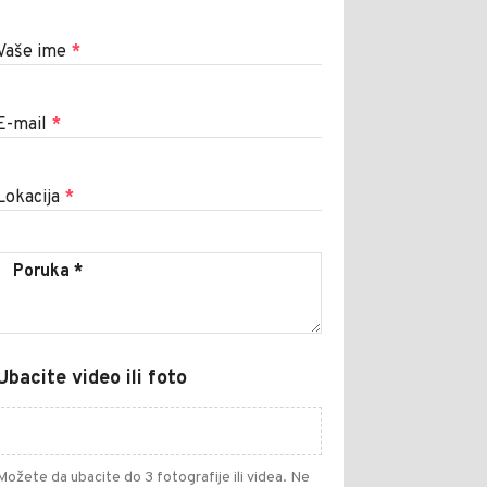
Vaše ime
*
E-mail
*
Lokacija
*
Ubacite video ili foto
Možete da ubacite do 3 fotografije ili videa. Ne