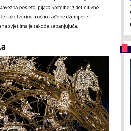
bavezna posjeta, pijaca Špitelberg definitivno
pite rukotvorine, ručno rađene džempere i
ena svjetlima je takođe zapanjujuća.
ka