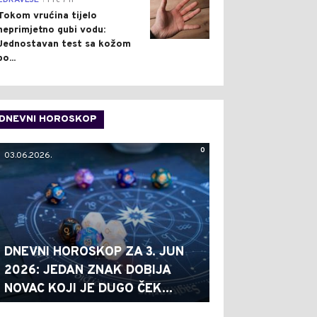
ZDRAVLJE
Pre 7 h
Tokom vrućina tijelo
neprimjetno gubi vodu:
Jednostavan test sa kožom
po...
DNEVNI HOROSKOP
0
03.06.2026.
DNEVNI HOROSKOP ZA 3. JUN
2026: JEDAN ZNAK DOBIJA
NOVAC KOJI JE DUGO ČEK...