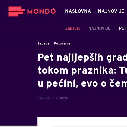
NASLOVNA
NAJNOVIJE
Zabava:
NAJNOVIJE
PUT
Zabava
Putovanja
Pet najljepših gra
tokom praznika: T
u pećini, evo o čem
08.12.2024. / 08:40