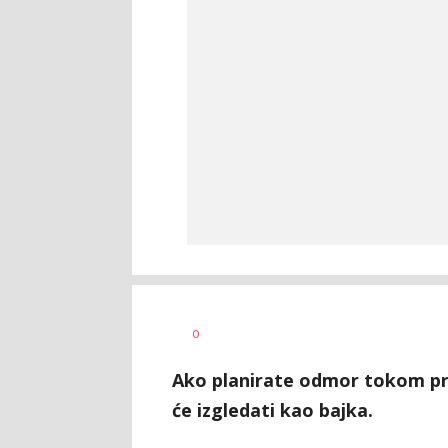
Tamara
AUTOR
0
Veličković
Ako planirate odmor tokom pra
će izgledati kao bajka.