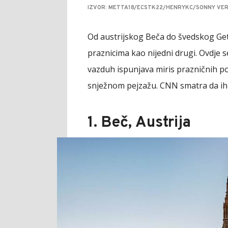
IZVOR: METTA18/ECSTK22/HENRYKC/SONNY VE
Od austrijskog Beča do švedskog Get
praznicima kao nijedni drugi. Ovdje 
vazduh ispunjava miris prazničnih pos
snježnom pejzažu. CNN smatra da ih zi
1. Beč, Austrija