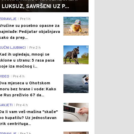
LUKSUZ, SAVRŠENI UZ P...
0
ZDRAVLJE
Pre 1 h
|
Vrućine su posebno opasne za
najmlađe: Pedijatar objašnjava
kako da prep...
0
KUĆNI LJUBIMCI
Pre 2 h
|
Kad ih ugledaju, mnogi se
sklone u stranu: 5 rasa pasa
koje iza moćnog i...
0
VIDEO
Pre 4 h
|
Dva mjeseca u Ohotskom
moru bez hrane i vode: Kako
je Rus preživio 67 da...
0
SAVJETI
Pre 4 h
|
Da li vam veš-mašina "skače"
po kupatilu? Uz jednostavan
trik centrifuga...
0
|