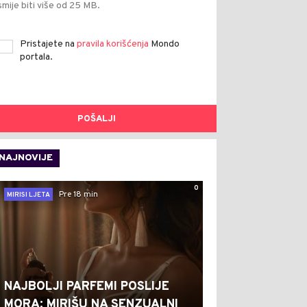
smije biti više od 25 MB.
Pristajete na
pravila korišćenja
Mondo
portala.
POŠALJI
NAJNOVIJE
0
Pre 18 min
MIRISI LJETA
NAJBOLJI PARFEMI POSLIJE
MORA: MIRIŠU NA SENZUALNI