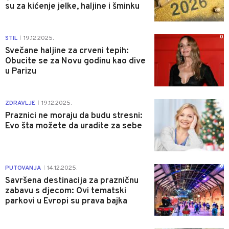
su za kićenje jelke, haljine i šminku
0
STIL
19.12.2025.
|
Svečane haljine za crveni tepih:
Obucite se za Novu godinu kao dive
u Parizu
0
ZDRAVLJE
19.12.2025.
|
Praznici ne moraju da budu stresni:
Evo šta možete da uradite za sebe
0
PUTOVANJA
14.12.2025.
|
Savršena destinacija za prazničnu
zabavu s djecom: Ovi tematski
parkovi u Evropi su prava bajka