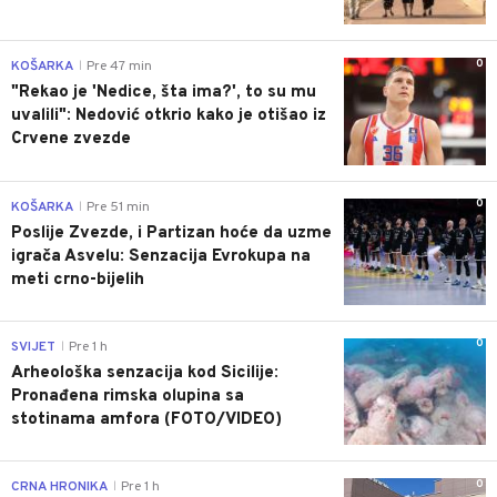
0
KOŠARKA
Pre 47 min
|
"Rekao je 'Nedice, šta ima?', to su mu
uvalili": Nedović otkrio kako je otišao iz
Crvene zvezde
0
KOŠARKA
Pre 51 min
|
Poslije Zvezde, i Partizan hoće da uzme
igrača Asvelu: Senzacija Evrokupa na
meti crno-bijelih
0
SVIJET
Pre 1 h
|
Arheološka senzacija kod Sicilije:
Pronađena rimska olupina sa
stotinama amfora (FOTO/VIDEO)
0
CRNA HRONIKA
Pre 1 h
|