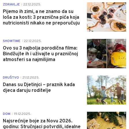
0
ZDRAVLJE
22.12.2025.
|
Pijemo ih zimi, a ne znamo da su
loša za kosti: 3 praznična pića koja
nutricionisti nikako ne preporučuju
0
SHOWTIME
22.12.2025.
|
Ovo su 3 najbolja porodična filma:
Bindžujte ih i uživajte u prazničnoj
atmosferi sa najmilijima
0
DRUŠTVO
21.12.2025.
|
Danas su Djetinjci – praznik kada
djeca daruju roditelje
0
DOM
19.12.2025.
|
Najsrećnije boje za Novu 2026.
godinu: Stručnjaci potvrdili, idealne