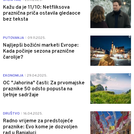
Kažu da je 11/10: Netfliksova
praznična priča ostavila gledaoce
bez teksta
0
PUTOVANJA
09.11.2025.
|
Najljepši božićni marketi Evrope:
Kada počinje sezona praznične
čarolije?
0
EKONOMIJA
29.04.2025.
|
OC "Јahorina" časti: Za prvomajske
praznike 50 odsto popusta na
ljetnje sadržaje
0
DRUŠTVO
16.04.2025.
|
Radno vrijeme za predstojeće
praznike: Evo kome je dozvoljen
rad u Banjaluci