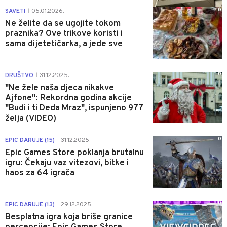
0
SAVETI
05.01.2026.
|
Ne želite da se ugojite tokom
praznika? Ove trikove koristi i
sama dijetetičarka, a jede sve
0
DRUŠTVO
31.12.2025.
|
"Ne žele naša djeca nikakve
Ajfone": Rekordna godina akcije
"Budi i ti Deda Mraz", ispunjeno 977
želja (VIDEO)
0
EPIC DARUJE (15)
31.12.2025.
|
Epic Games Store poklanja brutalnu
igru: Čekaju vaz vitezovi, bitke i
haos za 64 igrača
0
EPIC DARUJE (13)
29.12.2025.
|
Besplatna igra koja briše granice