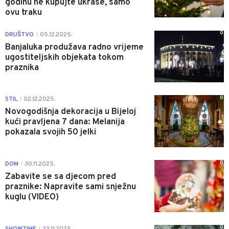
godinu ne kupujte ukrase, samo
ovu traku
0
DRUŠTVO
05.12.2025.
|
Banjaluka produžava radno vrijeme
ugostiteljskih objekata tokom
praznika
0
STIL
02.12.2025.
|
Novogodišnja dekoracija u Bijeloj
kući pravljena 7 dana: Melanija
pokazala svojih 50 jelki
0
DOM
30.11.2025.
|
Zabavite se sa djecom pred
praznike: Napravite sami snježnu
kuglu (VIDEO)
0
SHOWTIME
23.11.2025.
|