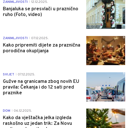
0
ZANIMLJIVOSTI
12.12.2025.
|
Banjaluka se presvlači u praznično
ruho (Foto, video)
0
ZANIMLJIVOSTI
07.12.2025.
|
Kako pripremiti dijete za praznična
porodična okupljanja
0
SVIJET
07.12.2025.
|
Gužve na granicama zbog novih EU
pravila: Čekanja i do 12 sati pred
praznike
0
DOM
06.12.2025.
|
Kako da vještačka jelka izgleda
raskošno uz jedan trik: Za Novu