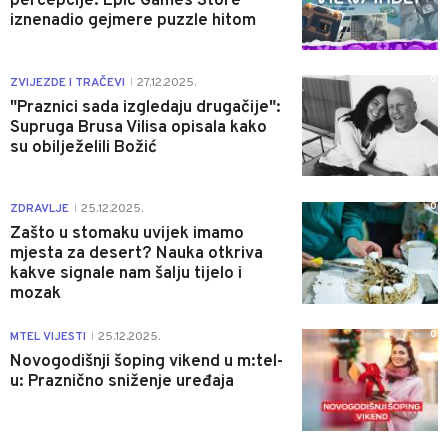
percepcije: Epic Games Store
iznenadio gejmere puzzle hitom
0
ZVIJEZDE I TRAČEVI
27.12.2025.
|
"Praznici sada izgledaju drugačije":
Supruga Brusa Vilisa opisala kako
su obilježelili Božić
0
ZDRAVLJE
25.12.2025.
|
Zašto u stomaku uvijek imamo
mjesta za desert? Nauka otkriva
kakve signale nam šalju tijelo i
mozak
0
MTEL VIJESTI
25.12.2025.
|
Novogodišnji šoping vikend u m:tel-
u: Praznično sniženje uređaja