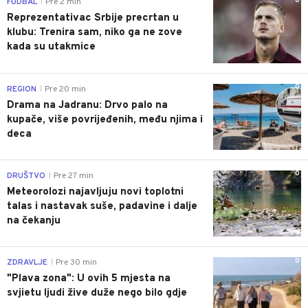
0
FUDBAL
Pre 2 min
|
Reprezentativac Srbije precrtan u
klubu: Trenira sam, niko ga ne zove
kada su utakmice
0
REGION
Pre 20 min
|
Drama na Jadranu: Drvo palo na
kupače, više povrijeđenih, među njima i
deca
0
DRUŠTVO
Pre 27 min
|
Meteorolozi najavljuju novi toplotni
talas i nastavak suše, padavine i dalje
na čekanju
0
ZDRAVLJE
Pre 30 min
|
"Plava zona": U ovih 5 mjesta na
svjietu ljudi žive duže nego bilo gdje