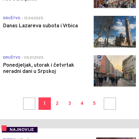
0
DRUŠTVO
12.04.2025.
|
Danas Lazareva subota i Vrbica
0
DRUŠTVO
05.01.2025.
|
Ponedjeljak, utorak i četvrtak
neradni dani u Srpskoj
1
2
3
4
5
NAJNOVIJE