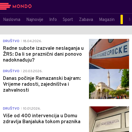
Naslovna
Najnovije
Info
Sport
Zabava
Magazin
M
0
DRUŠTVO
18.04.2026.
|
Radne subote izazvale neslaganja u
ŽRS: Da li se praznični dani ponovo
nadoknađuju?
0
DRUŠTVO
20.03.2026.
|
Danas počinje Ramazanski bajram:
Vrijeme radosti, zajedništva i
zahvalnosti
0
DRUŠTVO
10.01.2026.
|
Više od 400 intervencija u Domu
zdravlja Banjaluka tokom praznika