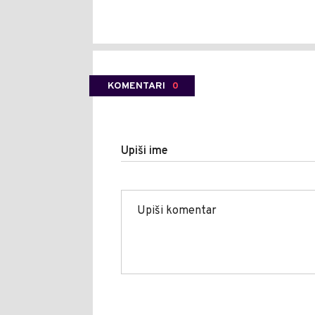
KOMENTARI
0
Upiši ime