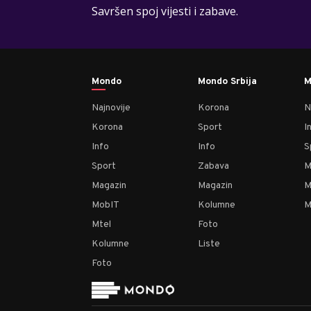
Savršen spoj vijesti i zabave.
Mondo
Mondo Srbija
M
Najnovije
Korona
N
Korona
Sport
I
Info
Info
S
Sport
Zabava
M
Magazin
Magazin
M
MobIT
Kolumne
M
Mtel
Foto
Kolumne
Liste
Foto