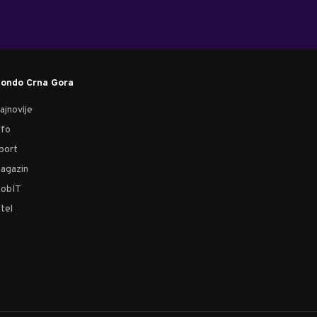
ondo Crna Gora
ajnovije
nfo
port
agazin
obIT
tel