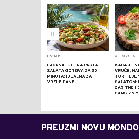
0
Pre 13 h
05.08.2026.
LAGANA LJETNA PASTA
KADA JE N
SALATA GOTOVA ZA 20
VRUĆE, NA
MINUTA: IDEALNA ZA
TORTILJE 
VRELE DANE
SALATOM: 
ZASITNE I
SAMO 25 M
PREUZMI NOVU MONDO