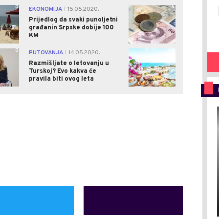
0
5
EKONOMIJA
15.05.2020.
|
Prijedlog da svaki punoljetni
građanin Srpske dobije 100
KM
0
0
PUTOVANJA
14.05.2020.
|
Razmišljate o letovanju u
Turskoj? Evo kakva će
pravila biti ovog leta