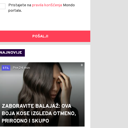
Pristajete na
pravila korišćenja
Mondo
portala.
POŠALJI
NAJNOVIJE
0
Pre 24 min
STIL
ZABORAVITE BALAJAŽ: OVA
BOJA KOSE IZGLEDA OTMENO,
PRIRODNO I SKUPO