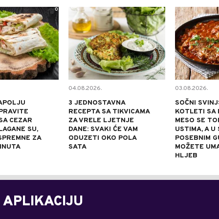
0
0
04.08.2026.
03.08.2026.
APOLJU
3 JEDNOSTAVNA
SOČNI SVINJ
PRAVITE
RECEPTA SA TIKVICAMA
KOTLETI SA 
SA CEZAR
ZA VRELE LJETNJE
MESO SE TOP
LAGANE SU,
DANE: SVAKI ĆE VAM
USTIMA, A U
 SPREMNE ZA
ODUZETI OKO POLA
POSEBNIM 
INUTA
SATA
MOŽETE UM
HLJEB
 APLIKACIJU