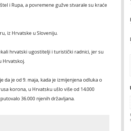
štel i Rupa, a povremene gužve stvarale su kraće
u, iz Hrvatske u Sloveniju.
i hrvatski ugostitelji i turistički radnici, jer su
u Hrvatskoj.
je da je od 9. maja, kada je izmijenjena odluka o
rusa korona, u Hrvatsku ušlo više od 14.000
otputovalo 36.000 njenih državljana.