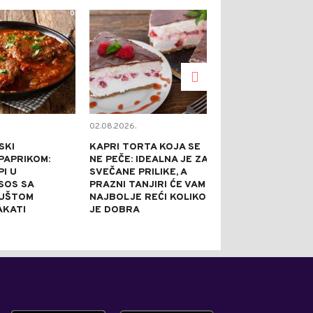
0
0
02.08.2026.
02.08.2026.
SKI
KAPRI TORTA KOJA SE
TOPE NADUTO
PAPRIKOM:
NE PEČE: IDEALNA JE ZA
HLADE U SEKU
I U
SVEČANE PRILIKE, A
GASE ŽEĐ BO
 SOS SA
PRAZNI TANJIRI ĆE VAM
SVEGA: 5 REC
GUŠTOM
NAJBOLJE REĆI KOLIKO
AROMATIZOV
AKATI
JE DOBRA