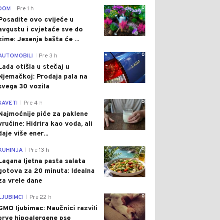
0
DOM
Pre 1 h
|
Posadite ovo cvijeće u
avgustu i cvjetaće sve do
zime: Jesenja bašta će ...
0
AUTOMOBILI
Pre 3 h
|
Lada otišla u stečaj u
Njemačkoj: Prodaja pala na
svega 30 vozila
0
SAVETI
Pre 4 h
|
Najmoćnije piće za paklene
vrućine: Hidrira kao voda, ali
daje više ener...
0
KUHINJA
Pre 13 h
|
Lagana ljetna pasta salata
gotova za 20 minuta: Idealna
za vrele dane
0
LJUBIMCI
Pre 22 h
|
GMO ljubimac: Naučnici razvili
prve hipoalergene pse