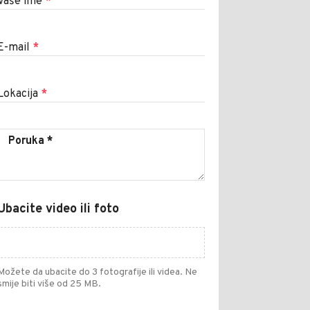
Vaše ime
*
E-mail
*
Lokacija
*
Ubacite video ili foto
Možete da ubacite do 3 fotografije ili videa. Ne
smije biti više od 25 MB.