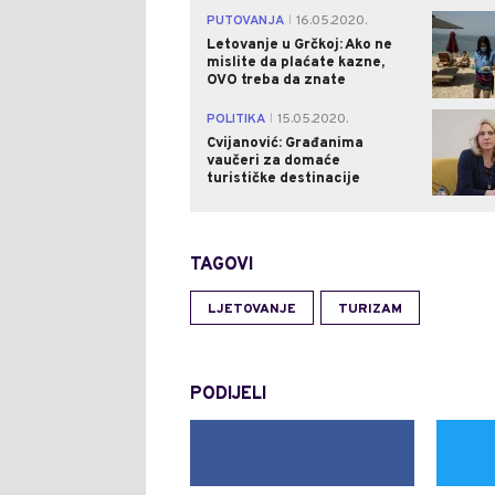
PUTOVANJA
16.05.2020.
|
Letovanje u Grčkoj: Ako ne
mislite da plaćate kazne,
OVO treba da znate
POLITIKA
15.05.2020.
|
Cvijanović: Građanima
vaučeri za domaće
turističke destinacije
TAGOVI
LJETOVANJE
TURIZAM
PODIJELI