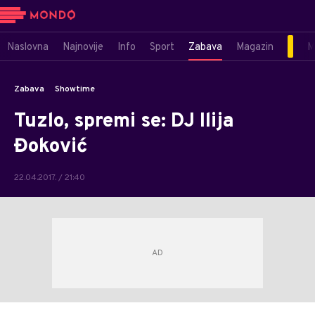
Naslovna
Najnovije
Info
Sport
Zabava
Magazin
M
Zabava
Showtime
Tuzlo, spremi se: DJ Ilija
Đoković
22.04.2017. / 21:40