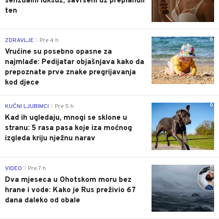
senzualni luksuz, savršeni uz preplanuli
ten
0
ZDRAVLJE
Pre 4 h
|
Vrućine su posebno opasne za
najmlađe: Pedijatar objašnjava kako da
prepoznate prve znake pregrijavanja
kod djece
0
KUĆNI LJUBIMCI
Pre 5 h
|
Kad ih ugledaju, mnogi se sklone u
stranu: 5 rasa pasa koje iza moćnog
izgleda kriju nježnu narav
0
VIDEO
Pre 7 h
|
Dva mjeseca u Ohotskom moru bez
hrane i vode: Kako je Rus preživio 67
dana daleko od obale