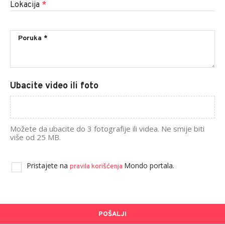
Lokacija
*
Ubacite video ili foto
Možete da ubacite do 3 fotografije ili videa. Ne smije biti
više od 25 MB.
Pristajete na
Mondo portala.
pravila korišćenja
POŠALJI