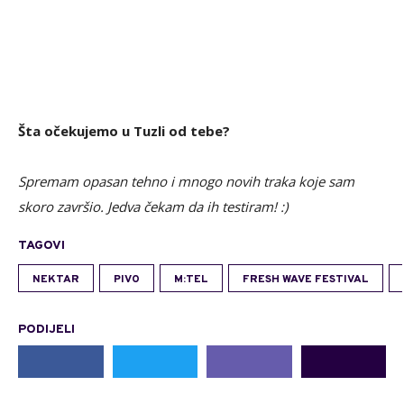
Šta očekujemo u Tuzli od tebe?
Spremam opasan tehno i mnogo novih traka koje sam
skoro završio. Jedva čekam da ih testiram! :)
TAGOVI
NEKTAR
PIVO
M:TEL
FRESH WAVE FESTIVAL
PODIJELI