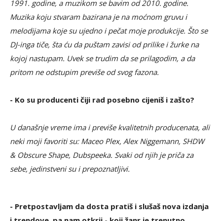
1991. godine, a muzikom se bavim od 2010. godine.
Muzika koju stvaram bazirana je na moćnom gruvu i
melodijama koje su ujedno i pečat moje produkcije. Što se
DJ-inga tiče, šta ću da puštam zavisi od prilike i žurke na
kojoj nastupam. Uvek se trudim da se prilagodim, a da
pritom ne odstupim previše od svog fazona.
- Ko su producenti čiji rad posebno cijeniš i zašto?
U današnje vreme ima i previše kvalitetnih producenata, ali
neki moji favoriti su: Maceo Plex, Alex Niggemann, SHDW
& Obscure Shape, Dubspeeka. Svaki od njih je priča za
sebe, jedinstveni su i prepoznatljivi.
- Pretpostavljam da dosta pratiš i slušaš nova izdanja
i trendove, pa nam otkrij - koji žanr je trenutno