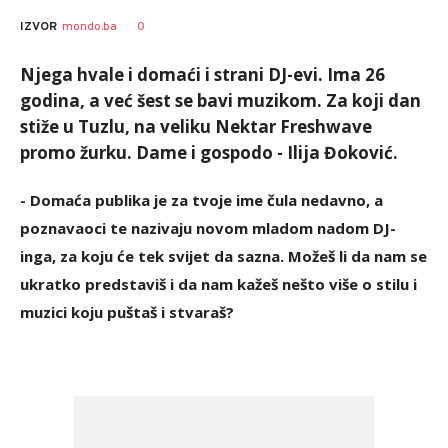
Vesna
AUTOR
0
IZVOR
mondo.ba
Kerkez
Njega hvale i domaći i strani DJ-evi. Ima 26
godina, a već šest se bavi muzikom. Za koji dan
stiže u Tuzlu, na veliku Nektar Freshwave
promo žurku. Dame i gospodo - Ilija Đoković.
- Domaća publika je za tvoje ime čula nedavno, a
poznavaoci te nazivaju novom mladom nadom DJ-
inga, za koju će tek svijet da sazna. Možeš li da nam se
ukratko predstaviš i da nam kažeš nešto više o stilu i
muzici koju puštaš i stvaraš?