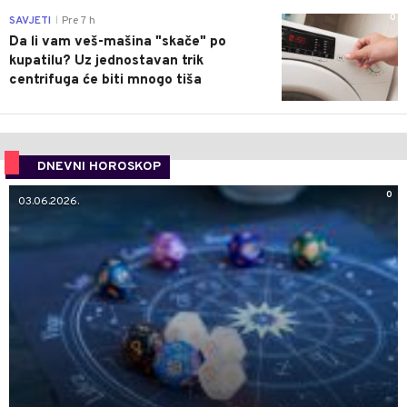
0
SAVJETI
Pre 7 h
|
Da li vam veš-mašina "skače" po
kupatilu? Uz jednostavan trik
centrifuga će biti mnogo tiša
DNEVNI HOROSKOP
0
03.06.2026.