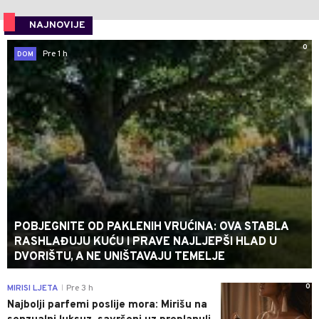
NAJNOVIJE
0
Pre 1 h
DOM
POBJEGNITE OD PAKLENIH VRUĆINA: OVA STABLA
RASHLAĐUJU KUĆU I PRAVE NAJLJEPŠI HLAD U
DVORIŠTU, A NE UNIŠTAVAJU TEMELJE
0
MIRISI LJETA
Pre 3 h
|
Najbolji parfemi poslije mora: Mirišu na