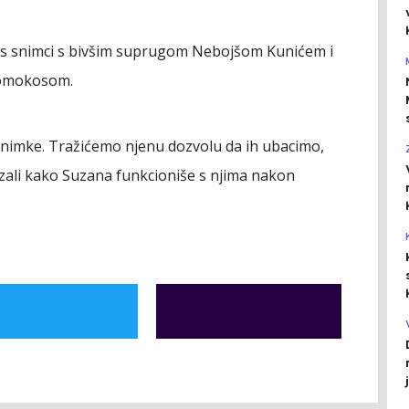
eks snimci s bivšim suprugom Nebojšom Kunićem i
omokosom.
snimke. Tražićemo njenu dozvolu da ih ubacimo,
kazali kako Suzana funkcioniše s njima nakon