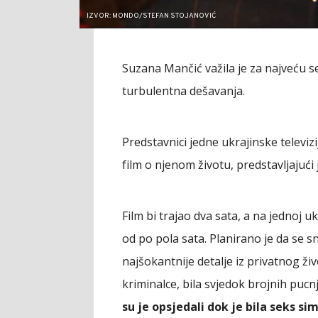
IZVOR: MONDO/STEFAN STOJANOVIĆ
Suzana Mančić važila je za najveću 
turbulentna dešavanja.
Predstavnici jedne ukrajinske televi
film o njenom životu, predstavljajući
Film bi trajao dva sata, a na jednoj uk
od po pola sata. Planirano je da se sni
najšokantnije detalje iz privatnog ži
kriminalce, bila svjedok brojnih pucn
su je opsjedali dok je bila seks si