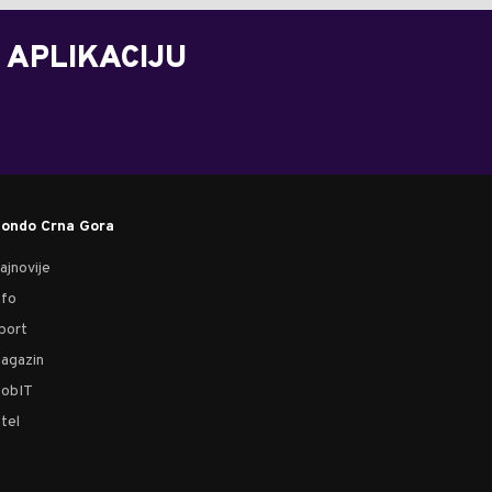
 APLIKACIJU
ondo Crna Gora
ajnovije
nfo
port
agazin
obIT
tel