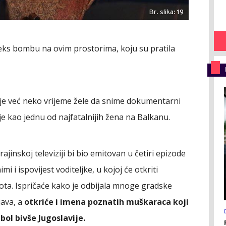
Br. slika: 19
seks bombu na ovim prostorima, koju su pratila
zije već neko vrijeme žele da snime dokumentarni
 je kao jednu od najfatalnijih žena na Balkanu.
rajinskoj televiziji bi bio emitovan u četiri epizode
mi i ispovijest voditeljke, u kojoj će otkriti
vota. Ispričaće kako je odbijala mnoge gradske
java, a
otkriće i imena poznatih muškaraca koji
mbol bivše Jugoslavije.