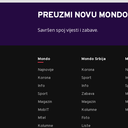
PREUZMI NOVU MONDO
Savršen spoj vijesti i zabave.
Mondo
Mondo Srbija
M
Najnovije
Korona
N
Korona
Sport
I
Info
Info
S
Sport
Zabava
M
Magazin
Magazin
M
MobIT
Kolumne
M
Mtel
Foto
Kolumne
Liste