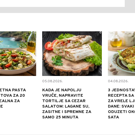
0
0
05.08.2026.
04.08.2026.
ETNA PASTA
KADA JE NAPOLJU
3 JEDNOSTA
TOVA ZA 20
VRUĆE, NAPRAVITE
RECEPTA SA
DEALNA ZA
TORTILJE SA CEZAR
ZA VRELE L
NE
SALATOM: LAGANE SU,
DANE: SVAKI
ZASITNE I SPREMNE ZA
ODUZETI OK
SAMO 25 MINUTA
SATA