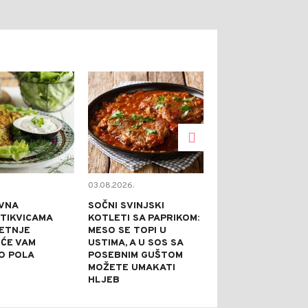
0
0
03.08.2026.
02.08.2026.
VNA
SOČNI SVINJSKI
KAPRI TORTA 
 TIKVICAMA
KOTLETI SA PAPRIKOM:
NE PEČE: IDEA
JETNJE
MESO SE TOPI U
SVEČANE PRILI
 ĆE VAM
USTIMA, A U SOS SA
PRAZNI TANJI
O POLA
POSEBNIM GUŠTOM
NAJBOLJE REĆ
MOŽETE UMAKATI
JE DOBRA
HLJEB