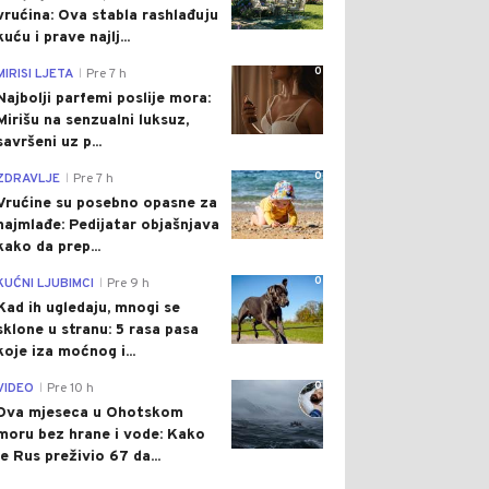
vrućina: Ova stabla rashlađuju
kuću i prave najlj...
0
MIRISI LJETA
Pre 7 h
|
Najbolji parfemi poslije mora:
Mirišu na senzualni luksuz,
savršeni uz p...
0
ZDRAVLJE
Pre 7 h
|
Vrućine su posebno opasne za
najmlađe: Pedijatar objašnjava
kako da prep...
0
KUĆNI LJUBIMCI
Pre 9 h
|
Kad ih ugledaju, mnogi se
sklone u stranu: 5 rasa pasa
koje iza moćnog i...
0
VIDEO
Pre 10 h
|
Dva mjeseca u Ohotskom
moru bez hrane i vode: Kako
je Rus preživio 67 da...