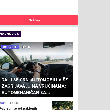
POŠALJI
NAJNOVIJE
0
Pre 1 h
AUTOMOBILI
DA LI SE CRNI AUTOMOBILI VIŠE
ZAGRIJAVAJU NA VRUĆINAMA:
AUTOMEHANIČAR SA...
0
DOM
Pre 5 h
|
Pobjegnite od paklenih