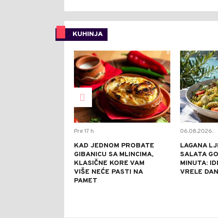
KUHINJA
0
Pre 17 h
06.08.2026.
KAD JEDNOM PROBATE
LAGANA LJ
GIBANICU SA MLINCIMA,
SALATA GO
KLASIČNE KORE VAM
MINUTA: I
VIŠE NEĆE PASTI NA
VRELE DA
PAMET