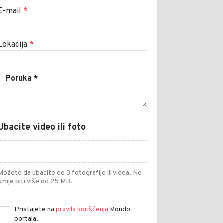
E-mail
*
Lokacija
*
Ubacite video ili foto
Možete da ubacite do 3 fotografije ili videa. Ne
smije biti više od 25 MB.
Pristajete na
pravila korišćenja
Mondo
portala.