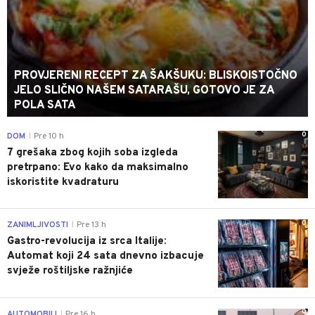
PROVJERENI RECEPT ZA ŠAKŠUKU: BLISKOISTOČNO
JELO SLIČNO NAŠEM SATARAŠU, GOTOVO JE ZA
POLA SATA
0
DOM
Pre 10 h
|
7 grešaka zbog kojih soba izgleda
pretrpano: Evo kako da maksimalno
iskoristite kvadraturu
0
ZANIMLJIVOSTI
Pre 13 h
|
Gastro-revolucija iz srca Italije:
Automat koji 24 sata dnevno izbacuje
svježe roštiljske ražnjiće
0
AUTOMOBILI
Pre 16 h
|