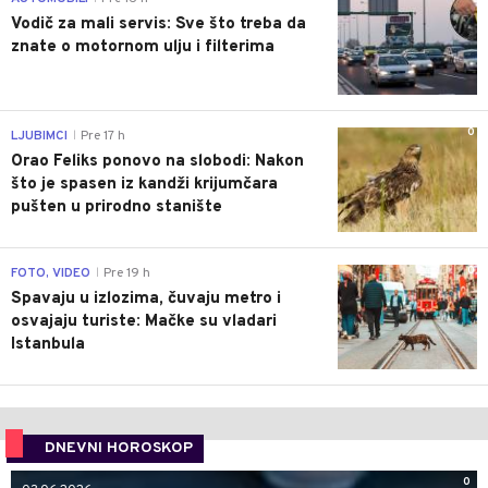
Vodič za mali servis: Sve što treba da
znate o motornom ulju i filterima
0
LJUBIMCI
Pre 17 h
|
Orao Feliks ponovo na slobodi: Nakon
što je spasen iz kandži krijumčara
pušten u prirodno stanište
0
FOTO, VIDEO
Pre 19 h
|
Spavaju u izlozima, čuvaju metro i
osvajaju turiste: Mačke su vladari
Istanbula
DNEVNI HOROSKOP
0