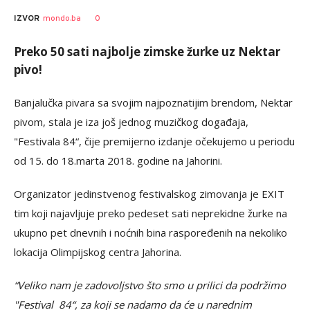
0
IZVOR
mondo.ba
Preko 50 sati najbolje zimske žurke uz Nektar
pivo!
Banjalučka pivara sa svojim najpoznatijim brendom, Nektar
pivom, stala je iza još jednog muzičkog događaja,
"Festivala 84“, čije premijerno izdanje očekujemo u periodu
od 15. do 18.marta 2018. godine na Jahorini.
Organizator jedinstvenog festivalskog zimovanja je EXIT
tim koji najavljuje preko pedeset sati neprekidne žurke na
ukupno pet dnevnih i noćnih bina raspoređenih na nekoliko
lokacija Olimpijskog centra Jahorina.
“Veliko nam je zadovoljstvo što smo u prilici da podržimo
"Festival 84“, za koji se nadamo da će u narednim