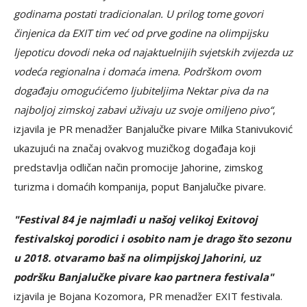
godinama postati tradicionalan. U prilog tome govori
činjenica da EXIT tim već od prve godine na olimpijsku
ljepoticu dovodi neka od najaktuelnijih svjetskih zvijezda uz
vodeća regionalna i domaća imena. Podrškom ovom
događaju omogućićemo ljubiteljima Nektar piva da na
najboljoj zimskoj zabavi uživaju uz svoje omiljeno pivo“
,
izjavila je PR menadžer Banjalučke pivare Milka Stanivuković
ukazujući na značaj ovakvog muzičkog događaja koji
predstavlja odličan način promocije Jahorine, zimskog
turizma i domaćih kompanija, poput Banjalučke pivare.
"Festival 84 je najmlađi u našoj velikoj Exitovoj
festivalskoj porodici i osobito nam je drago što sezonu
u 2018. otvaramo baš na olimpijskoj Jahorini, uz
podršku Banjalučke pivare kao partnera festivala"
izjavila je Bojana Kozomora, PR menadžer EXIT festivala.