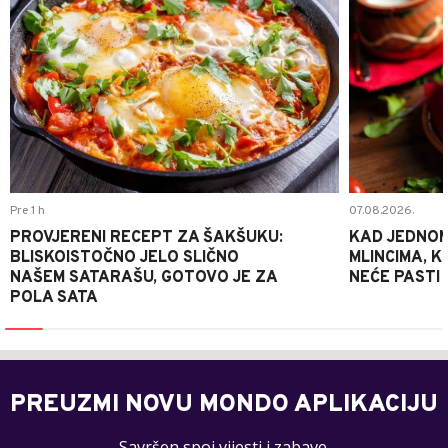
Pre 1 h
07.08.2026.
PROVJERENI RECEPT ZA ŠAKŠUKU:
KAD JEDNOM
BLISKOISTOČNO JELO SLIČNO
MLINCIMA, K
NAŠEM SATARAŠU, GOTOVO JE ZA
NEĆE PASTI
POLA SATA
PREUZMI NOVU MONDO APLIKACIJU
Savršen spoj vijesti i zabave.