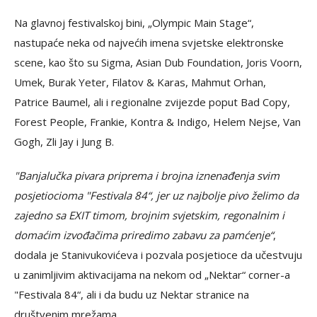
Na glavnoj festivalskoj bini, „Olympic Main Stage“,
nastupaće neka od najvećih imena svjetske elektronske
scene, kao što su Sigma, Asian Dub Foundation, Joris Voorn,
Umek, Burak Yeter, Filatov & Karas, Mahmut Orhan,
Patrice Baumel, ali i regionalne zvijezde poput Bad Copy,
Forest People, Frankie, Kontra & Indigo, Helem Nejse, Van
Gogh, Zli Jay i Jung B.
"Banjalučka pivara priprema i brojna iznenađenja svim
posjetiocioma "Festivala 84“, jer uz najbolje pivo želimo da
zajedno sa EXIT timom, brojnim svjetskim, regonalnim i
domaćim izvođačima priredimo zabavu za pamćenje“
,
dodala je Stanivukovićeva i pozvala posjetioce da učestvuju
u zanimljivim aktivacijama na nekom od „Nektar“ corner-a
"Festivala 84“, ali i da budu uz Nektar stranice na
društvenim mrežama.