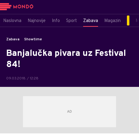
Naslovna
Najnovije
Info
Sport
Zabava
Magazin
M
Zabava
Showtime
Banjalučka pivara uz Festival
84!
09.03.2018. / 12:28