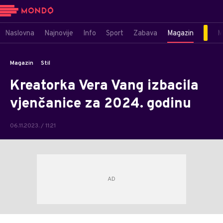
Naslovna
Najnovije
Info
Sport
Zabava
Magazin
M
Magazin
Stil
Kreatorka Vera Vang izbacila
vjenčanice za 2024. godinu
06.11.2023. / 11:21