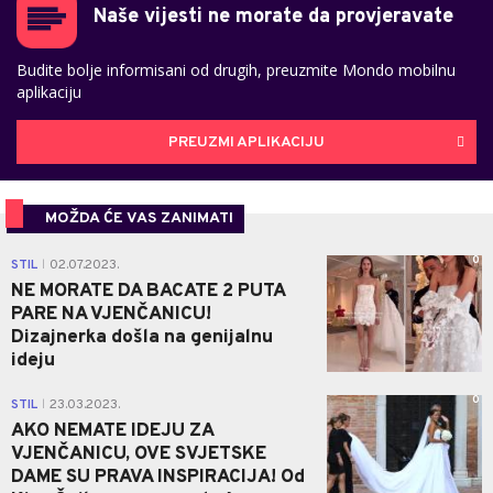
Naše vijesti ne morate da provjeravate
Budite bolje informisani od drugih, preuzmite Mondo mobilnu
aplikaciju
PREUZMI APLIKACIJU
MOŽDA ĆE VAS ZANIMATI
0
STIL
02.07.2023.
|
NE MORATE DA BACATE 2 PUTA
PARE NA VJENČANICU!
Dizajnerka došla na genijalnu
ideju
0
STIL
23.03.2023.
|
AKO NEMATE IDEJU ZA
VJENČANICU, OVE SVJETSKE
DAME SU PRAVA INSPIRACIJA! Od