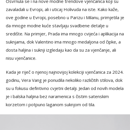
Osvrnula se i na nove modne trendove vjenčanica koji su
zavaladali u Evropi, ali i uticaj Holivuda na iste. Kako kaže,
ove godine u Evropi, posebno u Parizu i Milanu, primjetila je
da mnoge modne kuće stavljaju svadbene detalje u
središte. Na primjer, Prada ima mnogo cvijeća i aplikacija na
suknjama, dok Valentino ima mnogo medaljona od čipke, a
dosta haljina i suknji izgledaju kao da su za vjenčanje, ali
nisu vjenčanice.
Kada je riječ o njenoj najnovijoj kolekciji vjenčanica za 2024.
godinu, Vera Vang je ponudila nekoliko različitih stilova, dok
su u fokusu defintivno cvjetni detalji. Jedan od novih modela
je i balska haljina bez naramenica s čistim satenskim
korzetom i potpuno laganom suknjom od tila.