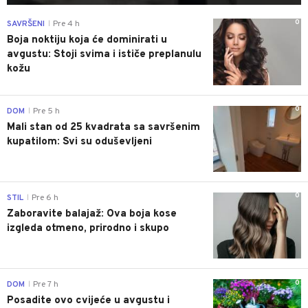
0
SAVRŠENI
Pre 4 h
|
Boja noktiju koja će dominirati u
avgustu: Stoji svima i ističe preplanulu
kožu
0
DOM
Pre 5 h
|
Mali stan od 25 kvadrata sa savršenim
kupatilom: Svi su oduševljeni
0
STIL
Pre 6 h
|
Zaboravite balajaž: Ova boja kose
izgleda otmeno, prirodno i skupo
0
DOM
Pre 7 h
|
Posadite ovo cvijeće u avgustu i