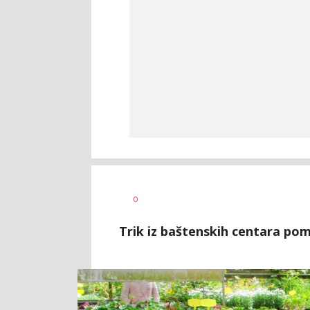
Jasmina
AUTOR
0
Glišić
Trik iz baštenskih centara pom