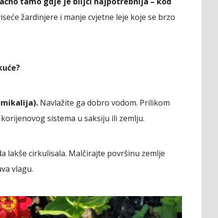
ačno tamo gdje je biljci najpotrebnija – kod
viseće žardinjere i manje cvjetne leje koje se brzo
 kuće?
mikalija).
Navlažite ga dobro vodom. Prilikom
korijenovog sistema u saksiju ili zemlju.
a lakše cirkulisala. Malčirajte površinu zemlje
va vlagu.