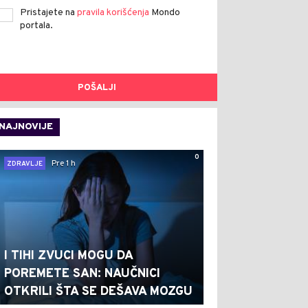
Pristajete na
pravila korišćenja
Mondo
portala.
POŠALJI
NAJNOVIJE
0
Pre 1 h
ZDRAVLJE
I TIHI ZVUCI MOGU DA
POREMETE SAN: NAUČNICI
OTKRILI ŠTA SE DEŠAVA MOZGU