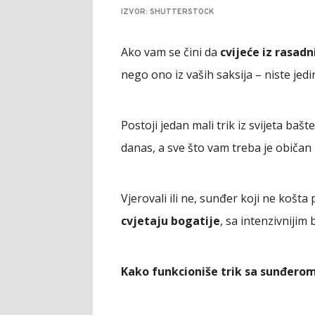
IZVOR: SHUTTERSTOCK
Ako vam se čini da
cvijeće iz rasadn
nego ono iz vaših saksija – niste jedin
Postoji jedan mali trik iz svijeta baš
danas, a sve što vam treba je običan 
Vjerovali ili ne, sunđer koji ne košt
cvjetaju bogatije
, sa intenzivnijim
Kako funkcioniše trik sa sunđero