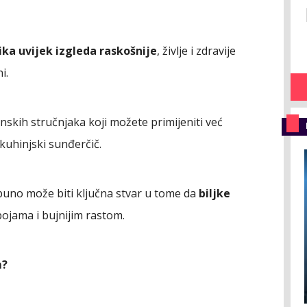
ika uvijek izgleda raskošnije
, življe i zdravije
i.
tenskih stručnjaka koji možete primijeniti već
kuhinjski sunđerčič.
a puno može biti ključna stvar u tome da
biljke
 bojama i bujnijim rastom.
m?