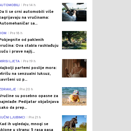
0
AUTOMOBILI
Pre 14 h
|
Da li se crni automobili više
zagrijavaju na vrućinama:
Automehaničar sa...
0
DOM
Pre 18 h
|
Pobjegnite od paklenih
vrućina: Ova stabla rashlađuju
kuću i prave najlj...
0
MIRISI LJETA
Pre 19 h
|
Najbolji parfemi poslije mora:
Mirišu na senzualni luksuz,
savršeni uz p...
0
ZDRAVLJE
Pre 20 h
|
Vrućine su posebno opasne za
najmlađe: Pedijatar objašnjava
kako da prep...
0
KUĆNI LJUBIMCI
Pre 21 h
|
Kad ih ugledaju, mnogi se
sklone u stranu: 5 rasa pasa