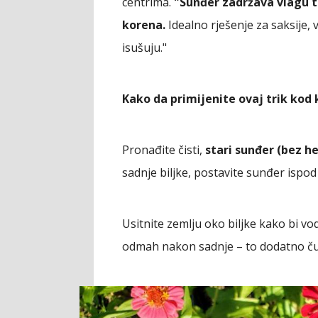
centrima.
"Sunđer zadržava vlagu t
korena.
Idealno rješenje za saksije, 
isušuju."
Kako da primijenite ovaj trik kod
Pronađite čisti,
stari sunđer (bez he
sadnje biljke, postavite sunđer ispod 
Usitnite zemlju oko biljke kako bi vod
odmah nakon sadnje – to dodatno ču