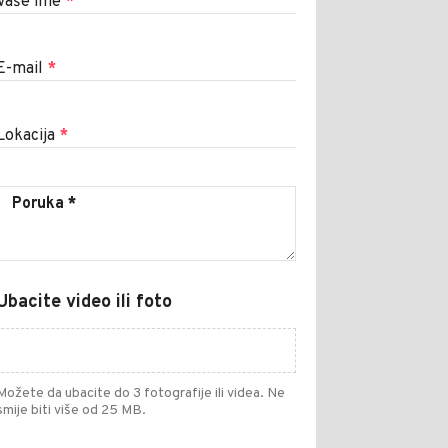
Vaše ime
*
E-mail
*
Lokacija
*
Ubacite video ili foto
Možete da ubacite do 3 fotografije ili videa. Ne
smije biti više od 25 MB.