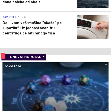
dana daleko od obale
0
SAVJETI
Pre 7 h
|
Da li vam veš-mašina "skače" po
kupatilu? Uz jednostavan trik
centrifuga će biti mnogo tiša
DNEVNI HOROSKOP
0
03.06.2026.