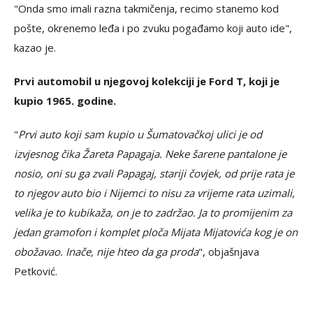
"Onda smo imali razna takmičenja, recimo stanemo kod
pošte, okrenemo leđa i po zvuku pogađamo koji auto ide",
kazao je.
Prvi automobil u njegovoj kolekciji je Ford T, koji je
kupio 1965. godine.
"
Prvi auto koji sam kupio u Šumatovačkoj ulici je od
izvjesnog čika Žareta Papagaja. Neke šarene pantalone je
nosio, oni su ga zvali Papagaj, stariji čovjek, od prije rata je
to njegov auto bio i Nijemci to nisu za vrijeme rata uzimali,
velika je to kubikaža, on je to zadržao. Ja to promijenim za
jedan gramofon i komplet ploča Mijata Mijatovića kog je on
obožavao. Inače, nije hteo da ga proda
", objašnjava
Petković.