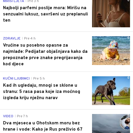
0
MIRISI LJETA
Pre 3 h
|
Najbolji parfemi poslije mora: Mirišu na
senzualni luksuz, savršeni uz preplanuli
ten
0
ZDRAVLJE
Pre 4 h
|
Vrućine su posebno opasne za
najmlađe: Pedijatar objašnjava kako da
prepoznate prve znake pregrijavanja
kod djece
0
KUĆNI LJUBIMCI
Pre 5 h
|
Kad ih ugledaju, mnogi se sklone u
stranu: 5 rasa pasa koje iza moćnog
izgleda kriju nježnu narav
0
VIDEO
Pre 7 h
|
Dva mjeseca u Ohotskom moru bez
hrane i vode: Kako je Rus preživio 67