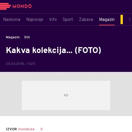
Naslovna
Najnovije
Info
Sport
Zabava
Magazin
M
Magazin
Stil
Kakva kolekcija... (FOTO)
25.03.2018. / 11:25
AUTOR
Anadolija
0
IZVOR
mondo.ba