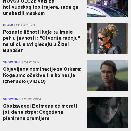
NOVOJ ULOZI: Važi za
holivudskog top frajera, sada ga
unakazili maskom
0
BLAM!
28.04.2023.
|
Poznate ličnosti koje su imale
peh u javnosti : "Otvorile radnju"
na ulici, a svi gledaju u Žizel
Bundšen
0
SHOWTIME
24.01.2023.
|
Objavljene nominacije za Oskara:
Koga smo očekivali, a ko nas je
iznenadio (VIDEO)
0
SHOWTIME
13.03.2024.
|
Obožavaoci Betmena će morati
još da se strpe: Odgođena
planirana premijera