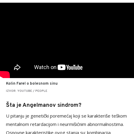
Kolin Farel o bolesnom sinu
IZVOR: YOUTUBE / PEOPLE
Šta je Angelmanov sindrom?
U pitanju je genetički poremećaj koji se karakteriše teškom
mentalnom retardacijom i neurmišićnim abnormalnostima.
Osnovne karakteristike ovog stanja su: kombinacija