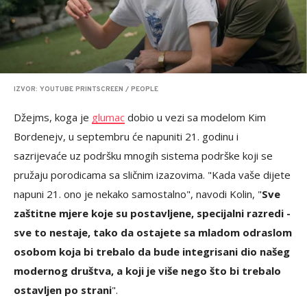
IZVOR: YOUTUBE PRINTSCREEN / PEOPLE
Džejms, koga je
glumac
dobio u vezi sa modelom Kim
Bordenejv, u septembru će napuniti 21. godinu i
sazrijevaće uz podršku mnogih sistema podrške koji se
pružaju porodicama sa sličnim izazovima. "Kada vaše dijete
napuni 21. ono je nekako samostalno", navodi Kolin, "
Sve
zaštitne mjere koje su postavljene, specijalni razredi -
sve to nestaje, tako da ostajete sa mladom odraslom
osobom koja bi trebalo da bude integrisani dio našeg
modernog društva, a koji je više nego što bi trebalo
ostavljen po strani
".