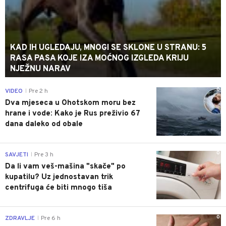
KAD IH UGLEDAJU, MNOGI SE SKLONE U STRANU: 5
RASA PASA KOJE IZA MOĆNOG IZGLEDA KRIJU
NJEŽNU NARAV
0
VIDEO
Pre 2 h
|
Dva mjeseca u Ohotskom moru bez
hrane i vode: Kako je Rus preživio 67
dana daleko od obale
0
SAVJETI
Pre 3 h
|
Da li vam veš-mašina "skače" po
kupatilu? Uz jednostavan trik
centrifuga će biti mnogo tiša
0
ZDRAVLJE
Pre 6 h
|