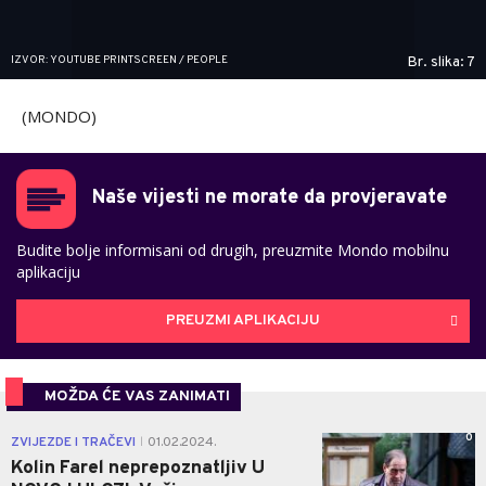
IZVOR: YOUTUBE PRINTSCREEN / PEOPLE
Br. slika: 7
(MONDO)
Naše vijesti ne morate da provjeravate
Budite bolje informisani od drugih, preuzmite Mondo mobilnu
aplikaciju
PREUZMI APLIKACIJU
MOŽDA ĆE VAS ZANIMATI
0
ZVIJEZDE I TRAČEVI
01.02.2024.
|
Kolin Farel neprepoznatljiv U