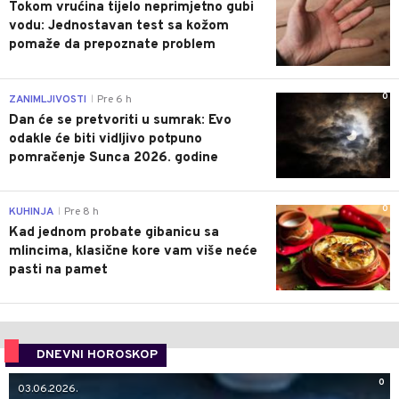
Tokom vrućina tijelo neprimjetno gubi
vodu: Jednostavan test sa kožom
pomaže da prepoznate problem
0
ZANIMLJIVOSTI
Pre 6 h
|
Dan će se pretvoriti u sumrak: Evo
odakle će biti vidljivo potpuno
pomračenje Sunca 2026. godine
0
KUHINJA
Pre 8 h
|
Kad jednom probate gibanicu sa
mlincima, klasične kore vam više neće
pasti na pamet
DNEVNI HOROSKOP
0
03.06.2026.