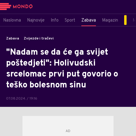
Naslovna
Najnovije
Info
Sport
Zabava
Magazin
M
Zabava
Zvijezde i tračevi
"Nadam se da će ga svijet
poštedjeti": Holivudski
srcelomac prvi put govorio o
teško bolesnom sinu
07.08.2024. / 19:16