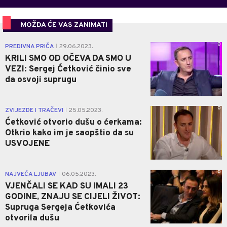
MOŽDA ĆE VAS ZANIMATI
0
PREDIVNA PRIČA
29.06.2023.
|
KRILI SMO OD OČEVA DA SMO U
VEZI: Sergej Ćetković činio sve
da osvoji suprugu
0
ZVIJEZDE I TRAČEVI
25.05.2023.
|
Ćetković otvorio dušu o ćerkama:
Otkrio kako im je saopštio da su
USVOJENE
0
NAJVEĆA LJUBAV
06.05.2023.
|
VJENČALI SE KAD SU IMALI 23
GODINE, ZNAJU SE CIJELI ŽIVOT:
Supruga Sergeja Ćetkovića
otvorila dušu