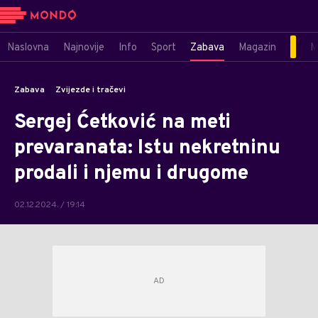
Naslovna
Najnovije
Info
Sport
Zabava
Magazin
M
Zabava
Zvijezde i tračevi
Sergej Ćetković na meti
prevaranata: Istu nekretninu
prodali i njemu i drugome
02.12.2024. / 19:14