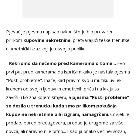
Pjevač je pjesmu napisao nakon što je bio prevaren
prilikom
kupovine nekretnine
, pretvarajući teške trenutke
u umetnički izraz koji je osvojio publiku.
-
Rekli smo da nećemo pred kamerama o tome...
Evo
prvi put pred kamerama da ispričam kako je nastala pjesma
"Pusti probleme". Inače, kad pravim svoju muziku uvijek
krenem od svojih ljubavnih emotivnih priča i na kraju to
završi u ko zna kojem smjeru, a
pjesma "Pusti probleme"
se desila u trenutku kada smo prilikom pokušaja
kupovine nekretnine bili izigrani, namagrčeni
. Čovjek je
prodao, pored predugovora, prodao je drugome za više
novca, ali naravno nije bitno... I sad ja onako već nervozan,