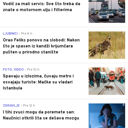
Vodič za mali servis: Sve što treba da
znate o motornom ulju i filterima
0
LJUBIMCI
Pre 8 h
|
Orao Feliks ponovo na slobodi: Nakon
što je spasen iz kandži krijumčara
pušten u prirodno stanište
0
FOTO, VIDEO
Pre 10 h
|
Spavaju u izlozima, čuvaju metro i
osvajaju turiste: Mačke su vladari
Istanbula
0
ZDRAVLJE
Pre 12 h
|
I tihi zvuci mogu da poremete san:
Naučnici otkrili šta se dešava mozgu