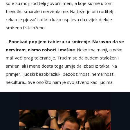
koje su moji roditelji govorili meni, a koje su me u tom
trenutku smarale i nervirale me. Najteže je biti roditelj -
rekao je pjevač i otkrio kako uspijeva da uvijek djeluje
smireno i staloženo:
-
Ponekad popijem tabletu za smirenje. Naravno da se
nerviram, nismo roboti i mašine
. Neko ima manji, a neko
mali veći prag tolerancije. Trudim se da budem staložen i
smiren, ali i mene dosta toga umije da izbaci iz takta. Na
primjer, ljudski bezobrazluk, bezobzirnost, nemarnost,
nekultura... Sve ono što nam je svojstveno kao ljudima.