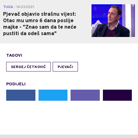
0
TUGA
14.03.2021.
|
Pjevač objavio strašnu vijest:
Otac mu umro 6 dana poslije
majke - "Znao sam da te neće
pustiti da odeš sama"
TAGOVI
SERGEJ ĆETKOVIĆ
PJEVAČI
PODIJELI