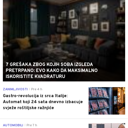
7 GREŠAKA ZBOG KOJIH SOBA IZGLEDA
PRETRPANO: EVO KAKO DA MAKSIMALNO
ISKORISTITE KVADRATURU
0
ZANIMLJIVOSTI
Pre 4 h
|
Gastro-revolucija iz srca Italije:
Automat koji 24 sata dnevno izbacuje
svježe roštiljske ražnjiće
0
AUTOMOBILI
Pre 7 h
|