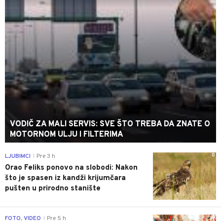
VODIČ ZA MALI SERVIS: SVE ŠTO TREBA DA ZNATE O
MOTORNOM ULJU I FILTERIMA
0
LJUBIMCI
Pre 3 h
|
Orao Feliks ponovo na slobodi: Nakon
što je spasen iz kandži krijumčara
pušten u prirodno stanište
0
FOTO, VIDEO
Pre 5 h
|