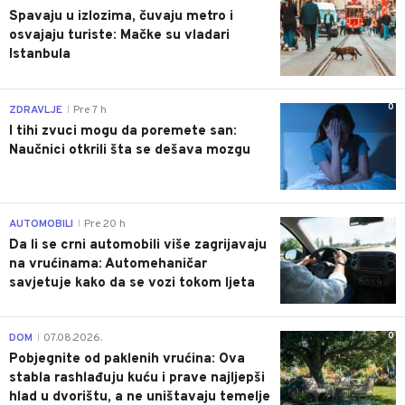
Spavaju u izlozima, čuvaju metro i
osvajaju turiste: Mačke su vladari
Istanbula
0
ZDRAVLJE
Pre 7 h
|
I tihi zvuci mogu da poremete san:
Naučnici otkrili šta se dešava mozgu
0
AUTOMOBILI
Pre 20 h
|
Da li se crni automobili više zagrijavaju
na vrućinama: Automehaničar
savjetuje kako da se vozi tokom ljeta
0
DOM
07.08.2026.
|
Pobjegnite od paklenih vrućina: Ova
stabla rashlađuju kuću i prave najljepši
hlad u dvorištu, a ne uništavaju temelje