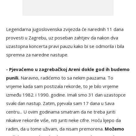
Legendarna jugoslovenska zvijezda će narednih 11 dana
provesti u Zagrebu, uz poseban zahtjev da nakon dva
uzastopna koncerta pravi pauzu kako bi se odmorila i bila
spremna za naredne nastupe.
- Pjevaćemo u zagrebačkoj Areni dokle god ih budemo
punili.
Naravno, radićemo to sa nekim pauzama. To
vrijeme kada sam postizala rekorde, to je bilo vrijeme
između 1982. i 1990. godine. Imali smo 31 dan uzastopce
svaki dan nastup. Zatim, pjevala sam 17 dana u Sava
centru... U ovim godinama smatram da ne treba juriti
nikakve rekorde više, niti juriti neke cifre. Hoću lijepo da
radim, da u tome uživam, da nisam premorena.
Možemo