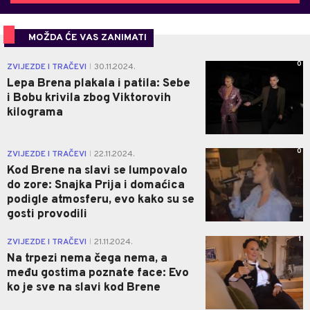
MOŽDA ĆE VAS ZANIMATI
0
ZVIJEZDE I TRAČEVI
30.11.2024.
|
Lepa Brena plakala i patila: Sebe
i Bobu krivila zbog Viktorovih
kilograma
0
ZVIJEZDE I TRAČEVI
22.11.2024.
|
Kod Brene na slavi se lumpovalo
do zore: Snajka Prija i domaćica
podigle atmosferu, evo kako su se
gosti provodili
1
ZVIJEZDE I TRAČEVI
21.11.2024.
|
Na trpezi nema čega nema, a
među gostima poznate face: Evo
ko je sve na slavi kod Brene