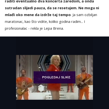
raditi eventualno dva koncerta zaredom, a onda
sutradan slijedi pauza, da se resetujem. Ne mogu ni
mlađi oko mene da izdrže taj tempo
. Ja sam ozbiljan
maratonac, kao što vidite, koliko godina radim... I
profesionalac - rekla je Lepa Brena.
POGLEDAJ SLIKE