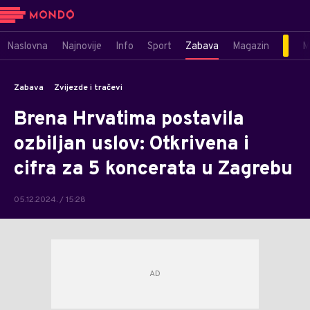
Naslovna
Najnovije
Info
Sport
Zabava
Magazin
M
Zabava
Zvijezde i tračevi
Brena Hrvatima postavila
ozbiljan uslov: Otkrivena i
cifra za 5 koncerata u Zagrebu
05.12.2024. / 15:28