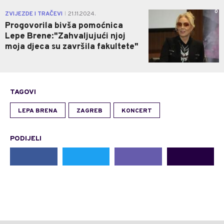
0
ZVIJEZDE I TRAČEVI
21.11.2024.
|
Progovorila bivša pomoćnica
Lepe Brene:"Zahvaljujući njoj
moja djeca su završila fakultete"
TAGOVI
LEPA BRENA
ZAGREB
KONCERT
PODIJELI