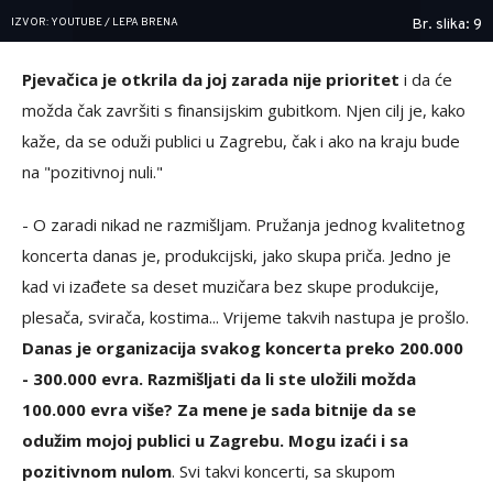
IZVOR: YOUTUBE / LEPA BRENA
Br. slika: 9
Pjevačica je otkrila da joj zarada nije prioritet
i da će
možda čak završiti s finansijskim gubitkom. Njen cilj je, kako
kaže, da se oduži publici u Zagrebu, čak i ako na kraju bude
na "pozitivnoj nuli."
- O zaradi nikad ne razmišljam. Pružanja jednog kvalitetnog
koncerta danas je, produkcijski, jako skupa priča. Jedno je
kad vi izađete sa deset muzičara bez skupe produkcije,
plesača, svirača, kostima... Vrijeme takvih nastupa je prošlo.
Danas je organizacija svakog koncerta preko 200.000
- 300.000 evra. Razmišljati da li ste uložili možda
100.000 evra više? Za mene je sada bitnije da se
odužim mojoj publici u Zagrebu. Mogu izaći i sa
pozitivnom nulom
. Svi takvi koncerti, sa skupom