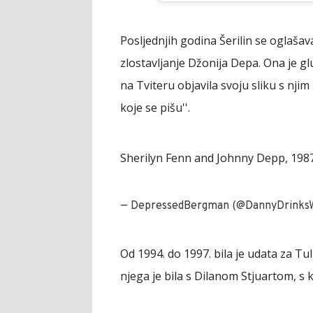
Posljednjih godina Šerilin se oglaša
zlostavljanje Džonija Depa. Ona je gl
na Tviteru objavila svoju sliku s njim
koje se pišu''.
Sherilyn Fenn and Johnny Depp, 1987
— DepressedBergman (@DannyDrinks
Od 1994. do 1997. bila je udata za Tu
njega je bila s Dilanom Stjuartom, s k