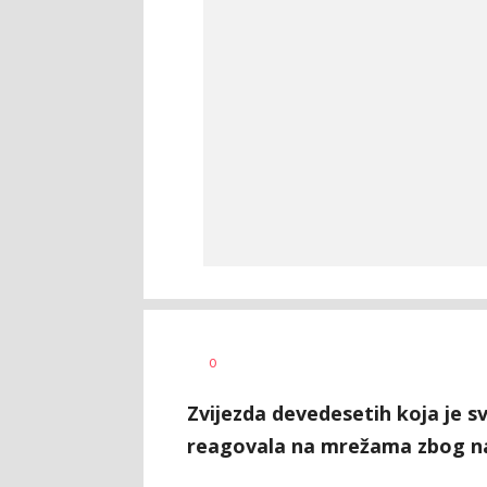
Dragana
AUTOR
0
Tomašević
Zvijezda devedesetih koja je s
reagovala na mrežama zbog nat