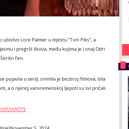
o ubistvo Lore Palmer u mjestu "Tvin Piks", a
jesmu i pregršt likova, među kojima je i onaj Odri
Šerilin Fen.
 pojavila u seriji, snimila je bezbroj filmova, bila
, a o njenoj vanvremenskoj ljepoti su svi pričali.
/WmliUmAOYk
November 5, 2024
Wine)