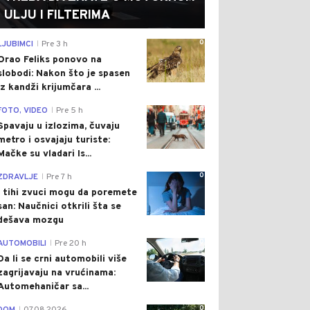
ULJU I FILTERIMA
0
LJUBIMCI
Pre 3 h
|
Orao Feliks ponovo na
slobodi: Nakon što je spasen
iz kandži krijumčara ...
0
FOTO, VIDEO
Pre 5 h
|
Spavaju u izlozima, čuvaju
metro i osvajaju turiste:
Mačke su vladari Is...
0
ZDRAVLJE
Pre 7 h
|
I tihi zvuci mogu da poremete
san: Naučnici otkrili šta se
dešava mozgu
0
AUTOMOBILI
Pre 20 h
|
Da li se crni automobili više
zagrijavaju na vrućinama:
Automehaničar sa...
0
|