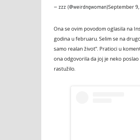
September 9,
— zzz (@weirdngwoman)
Ona se ovim povodom oglasila na Ins
godina u februaru. Selim se na drugo 
samo realan život". Pratioci u komentar
ona odgovorila da joj je neko poslao 
rastužilo.