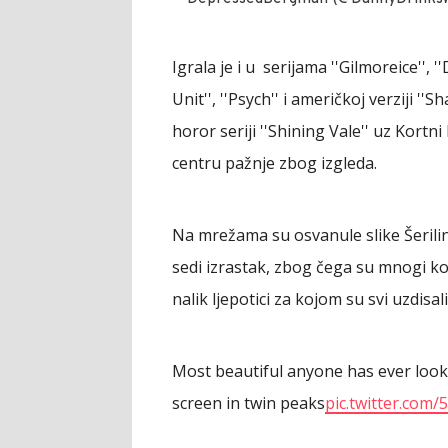
Igrala je i u serijama ''Gilmoreice'', 
Unit'', ''Psych'' i američkoj verziji '
horor seriji ''Shining Vale'' uz Kortn
centru pažnje zbog izgleda.
Na mrežama su osvanule slike Šerilin
sedi izrastak, zbog čega su mnogi kom
nalik ljepotici za kojom su svi uzdisali
Most beautiful anyone has ever look
screen in twin peaks
pic.twitter.com