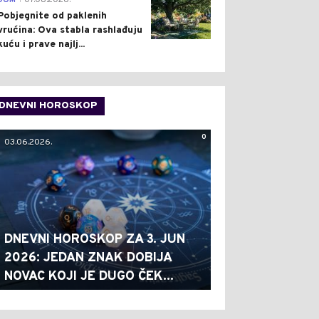
DOM
07.08.2026.
Pobjegnite od paklenih
vrućina: Ova stabla rashlađuju
kuću i prave najlj...
DNEVNI HOROSKOP
0
03.06.2026.
DNEVNI HOROSKOP ZA 3. JUN
2026: JEDAN ZNAK DOBIJA
NOVAC KOJI JE DUGO ČEK...