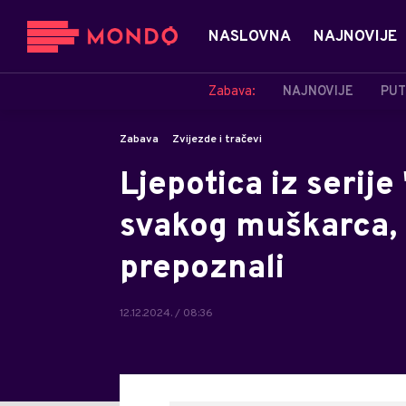
NASLOVNA
NAJNOVIJE
Zabava:
NAJNOVIJE
PUT
Zabava
Zvijezde i tračevi
Ljepotica iz serije
svakog muškarca, a
prepoznali
12.12.2024. / 08:36