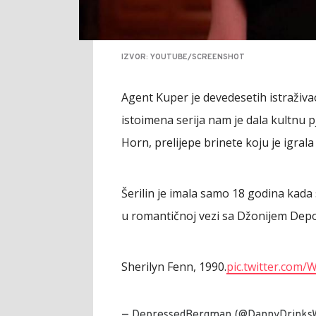
IZVOR: YOUTUBE/SCREENSHOT
Agent Kuper je devedesetih istraživa
istoimena serija nam je dala kultnu p
Horn, prelijepe brinete koju je igrala 
Šerilin je imala samo 18 godina kada se
u romantičnoj vezi sa Džonijem Depom
Sherilyn Fenn, 1990.
pic.twitter.com
— DepressedBergman (@DannyDrinks