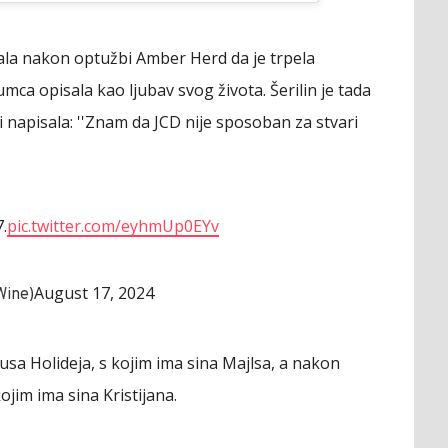
vala nakon optužbi Amber Herd da je trpela
umca opisala kao ljubav svog života. Šerilin je tada
 i napisala: ''Znam da JCD nije sposoban za stvari
.
pic.twitter.com/eyhmUp0EYv
August 17, 2024
Wine)
lusa Holideja, s kojim ima sina Majlsa, a nakon
ojim ima sina Kristijana.