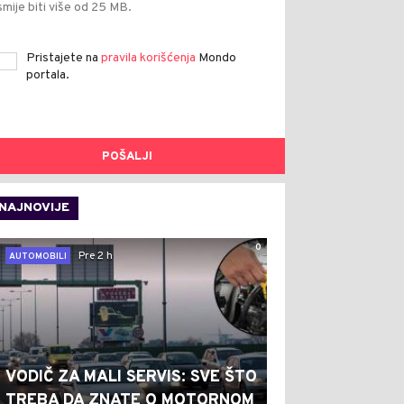
smije biti više od 25 MB.
Pristajete na
pravila korišćenja
Mondo
portala.
POŠALJI
NAJNOVIJE
0
Pre 2 h
AUTOMOBILI
VODIČ ZA MALI SERVIS: SVE ŠTO
TREBA DA ZNATE O MOTORNOM