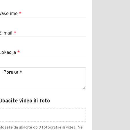
Vaše ime
*
E-mail
*
Lokacija
*
Ubacite video ili foto
Možete da ubacite do 3 fotografije ili videa. Ne