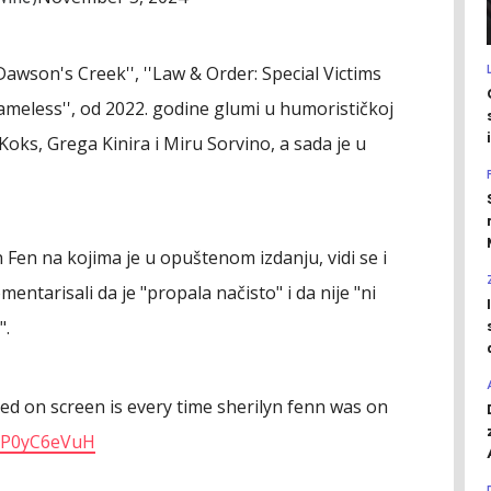
''Dawson's Creek'', ''Law & Order: Special Victims
'Shameless'', od 2022. godine glumi u humorističkoj
i Koks, Grega Kinira i Miru Sorvino, a sada je u
 Fen na kojima je u opuštenom izdanju, vidi se i
entarisali da je "propala načisto" i da nije "ni
".
ed on screen is every time sherilyn fenn was on
/5P0yC6eVuH