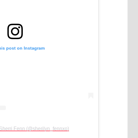
his post on Instagram
 Sherri Fenn (@sherilyn_fennxo)