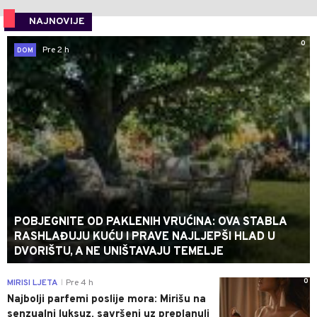
NAJNOVIJE
0
Pre 2 h
DOM
POBJEGNITE OD PAKLENIH VRUĆINA: OVA STABLA
RASHLAĐUJU KUĆU I PRAVE NAJLJEPŠI HLAD U
DVORIŠTU, A NE UNIŠTAVAJU TEMELJE
0
MIRISI LJETA
Pre 4 h
|
Najbolji parfemi poslije mora: Mirišu na
senzualni luksuz, savršeni uz preplanuli