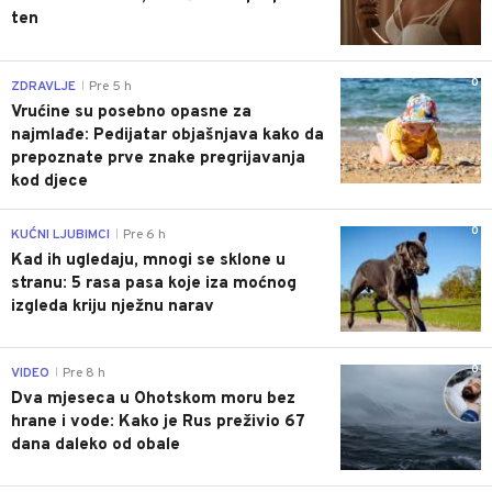
ten
0
ZDRAVLJE
Pre 5 h
|
Vrućine su posebno opasne za
najmlađe: Pedijatar objašnjava kako da
prepoznate prve znake pregrijavanja
kod djece
0
KUĆNI LJUBIMCI
Pre 6 h
|
Kad ih ugledaju, mnogi se sklone u
stranu: 5 rasa pasa koje iza moćnog
izgleda kriju nježnu narav
0
VIDEO
Pre 8 h
|
Dva mjeseca u Ohotskom moru bez
hrane i vode: Kako je Rus preživio 67
dana daleko od obale