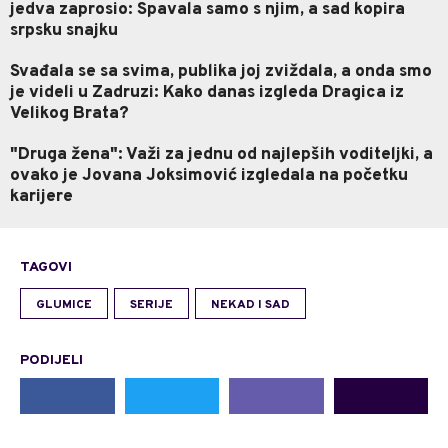
jedva zaprosio: Spavala samo s njim, a sad kopira
srpsku snajku
Svađala se sa svima, publika joj zviždala, a onda smo
je videli u Zadruzi: Kako danas izgleda Dragica iz
Velikog Brata?
"Druga žena": Važi za jednu od najlepših voditeljki, a
ovako je Jovana Joksimović izgledala na početku
karijere
TAGOVI
GLUMICE
SERIJE
NEKAD I SAD
PODIJELI