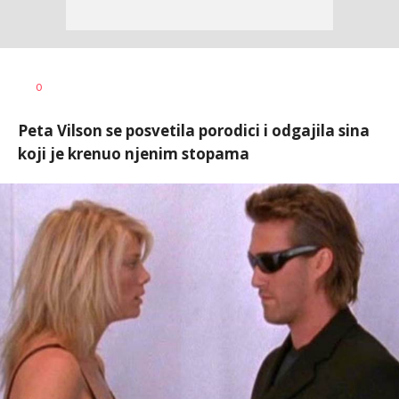
Dragana
AUTOR
0
Tomašević
Peta Vilson se posvetila porodici i odgajila sina
koji je krenuo njenim stopama