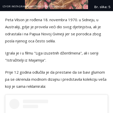
IZVOR: INSTAGRAM/IAMPETAWILSON/SCREENSHOT
Br. slika: 5
Peta Vilson je rođena 18. novembra 1970. u Sidneju, u
Australiji, gdje je provela veći dio svog djetinjstva, ali je
odrastala i na Papua Novoj Gvineji jer se porodica zbog
posla njenog oca često selila.
Igrala je i u filmu "Liga izuzetnih džentlmena", ali i seriji
"Istražitelji iz Majamija".
Prije 12 godina odlučila je da prestane da se bavi glumom
pa se okrenula modnom dizajnu i predstavila kolekciju veša
koji je sama reklamirala: