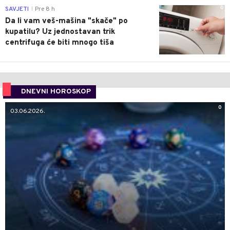
0
SAVJETI
Pre 8 h
|
Da li vam veš-mašina "skače" po
kupatilu? Uz jednostavan trik
centrifuga će biti mnogo tiša
DNEVNI HOROSKOP
0
03.06.2026.