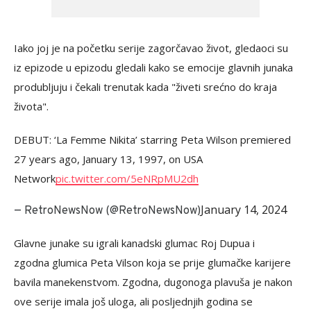
Iako joj je na početku serije zagorčavao život, gledaoci su
iz epizode u epizodu gledali kako se emocije glavnih junaka
produbljuju i čekali trenutak kada "živeti srećno do kraja
života".
DEBUT: ‘La Femme Nikita’ starring Peta Wilson premiered
27 years ago, January 13, 1997, on USA
Network
pic.twitter.com/5eNRpMU2dh
January 14, 2024
— RetroNewsNow (@RetroNewsNow)
Glavne junake su igrali kanadski glumac Roj Dupua i
zgodna glumica Peta Vilson koja se prije glumačke karijere
bavila manekenstvom. Zgodna, dugonoga plavuša je nakon
ove serije imala još uloga, ali posljednjih godina se