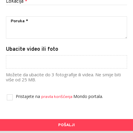
Lokacija
*
Ubacite video ili foto
Možete da ubacite do 3 fotografije ili videa. Ne smije biti
više od 25 MB.
Pristajete na
Mondo portala.
pravila korišćenja
POŠALJI