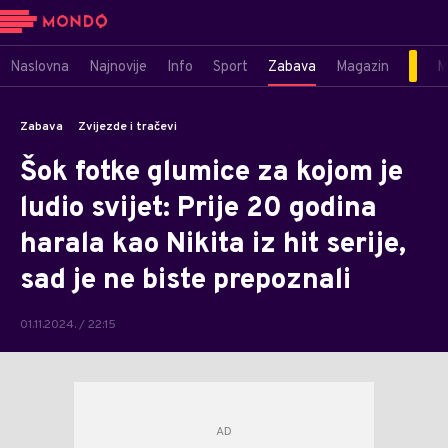
Naslovna
Najnovije
Info
Sport
Zabava
Magazin
M
Zabava
Zvijezde i tračevi
Šok fotke glumice za kojom je
ludio svijet: Prije 20 godina
harala kao Nikita iz hit serije,
sad je ne biste prepoznali
01.11.2024. / 22:15