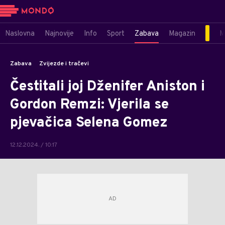
Naslovna
Najnovije
Info
Sport
Zabava
Magazin
M
Zabava
Zvijezde i tračevi
Čestitali joj Dženifer Aniston i
Gordon Remzi: Vjerila se
pjevačica Selena Gomez
12.12.2024. / 10:17