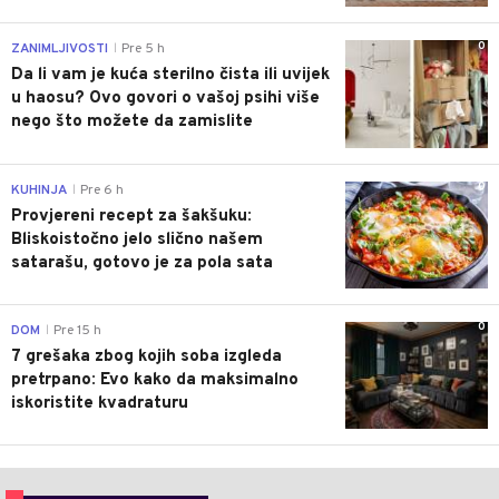
0
ZANIMLJIVOSTI
Pre 5 h
|
Da li vam je kuća sterilno čista ili uvijek
u haosu? Ovo govori o vašoj psihi više
nego što možete da zamislite
0
KUHINJA
Pre 6 h
|
Provjereni recept za šakšuku:
Bliskoistočno jelo slično našem
satarašu, gotovo je za pola sata
0
DOM
Pre 15 h
|
7 grešaka zbog kojih soba izgleda
pretrpano: Evo kako da maksimalno
iskoristite kvadraturu