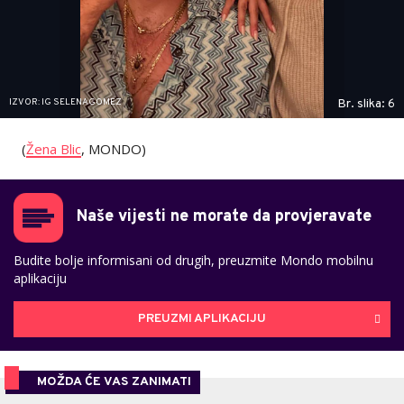
IZVOR: IG SELENAGOMEZ
Br. slika: 6
(
Žena Blic
, MONDO)
Naše vijesti ne morate da provjeravate
Budite bolje informisani od drugih, preuzmite Mondo mobilnu
aplikaciju
PREUZMI APLIKACIJU
MOŽDA ĆE VAS ZANIMATI