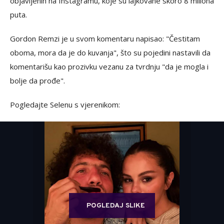
objavljenih na Instagramu, koje su lajkovane skoro 8 miliona
puta.
Gordon Remzi je u svom komentaru napisao: "Čestitam
oboma, mora da je do kuvanja", što su pojedini nastavili da
komentarišu kao prozivku vezanu za tvrdnju "da je mogla i
bolje da prođe".
Pogledajte Selenu s vjerenikom:
POGLEDAJ SLIKE