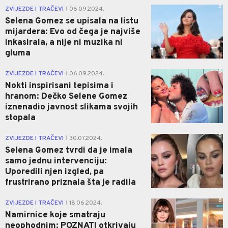
0
ZVIJEZDE I TRAČEVI
06.09.2024.
|
Selena Gomez se upisala na listu
mijardera: Evo od čega je najviše
inkasirala, a nije ni muzika ni
gluma
0
ZVIJEZDE I TRAČEVI
06.09.2024.
|
Nokti inspirisani tepisima i
hranom: Dečko Selene Gomez
iznenadio javnost slikama svojih
stopala
0
ZVIJEZDE I TRAČEVI
30.07.2024.
|
Selena Gomez tvrdi da je imala
samo jednu intervenciju:
Uporedili njen izgled, pa
frustrirano priznala šta je radila
0
ZVIJEZDE I TRAČEVI
18.06.2024.
|
Namirnice koje smatraju
neophodnim: POZNATI otkrivaju