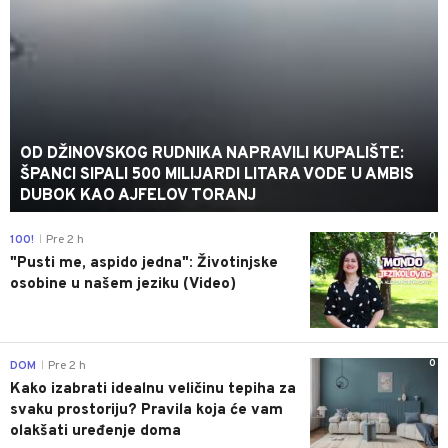
OD DŽINOVSKOG RUDNIKA NAPRAVILI KUPALIŠTE:
ŠPANCI SIPALI 500 MILIJARDI LITARA VODE U AMBIS
DUBOK KAO AJFELOV TORANJ
0
100!
Pre 2 h
|
"Pusti me, aspido jedna": Životinjske
osobine u našem jeziku (Video)
0
DOM
Pre 2 h
|
Kako izabrati idealnu veličinu tepiha za
svaku prostoriju? Pravila koja će vam
olakšati uređenje doma