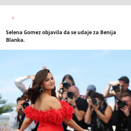
Dragana
AUTOR
0
Tomašević
Selena Gomez objavila da se udaje za Benija
Blanka.