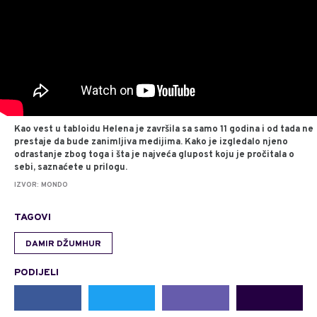
Kao vest u tabloidu Helena je završila sa samo 11 godina i od tada ne
prestaje da bude zanimljiva medijima. Kako je izgledalo njeno
odrastanje zbog toga i šta je najveća glupost koju je pročitala o
sebi, saznaćete u prilogu.
IZVOR: MONDO
TAGOVI
DAMIR DŽUMHUR
PODIJELI