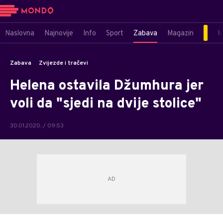
Naslovna
Najnovije
Info
Sport
Zabava
Magazin
M
Zabava
Zvijezde i tračevi
Helena ostavila Džumhura jer
voli da "sjedi na dvije stolice"
30.01.2020. / 09:53