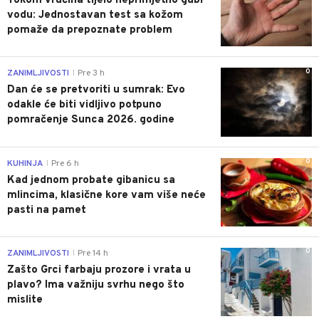
Tokom vrućina tijelo neprimjetno gubi
vodu: Jednostavan test sa kožom
pomaže da prepoznate problem
0
ZANIMLJIVOSTI
Pre 3 h
|
Dan će se pretvoriti u sumrak: Evo
odakle će biti vidljivo potpuno
pomračenje Sunca 2026. godine
0
KUHINJA
Pre 6 h
|
Kad jednom probate gibanicu sa
mlincima, klasične kore vam više neće
pasti na pamet
0
ZANIMLJIVOSTI
Pre 14 h
|
Zašto Grci farbaju prozore i vrata u
plavo? Ima važniju svrhu nego što
mislite