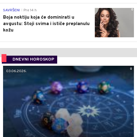
0
SAVRŠENI
Pre 14 h
|
Boja noktiju koja će dominirati u
avgustu: Stoji svima i ističe preplanulu
kožu
DNEVNI HOROSKOP
0
03.06.2026.