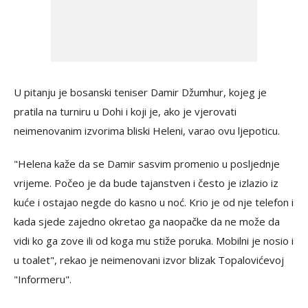
U pitanju je bosanski teniser Damir Džumhur, kojeg je
pratila na turniru u Dohi i koji je, ako je vjerovati
neimenovanim izvorima bliski Heleni, varao ovu ljepoticu.
"Helena kaže da se Damir sasvim promenio u posljednje
vrijeme. Počeo je da bude tajanstven i često je izlazio iz
kuće i ostajao negde do kasno u noć. Krio je od nje telefon i
kada sjede zajedno okretao ga naopačke da ne može da
vidi ko ga zove ili od koga mu stiže poruka. Mobilni je nosio i
u toalet", rekao je neimenovani izvor blizak Topalovićevoj
"Informeru".