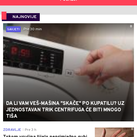
NAJNOVIJE
0
Pre 30 min
SAVJETI
DA LI VAM VEŠ-MAŠINA "SKAČE" PO KUPATILU? UZ
JEDNOSTAVAN TRIK CENTRIFUGA ĆE BITI MNOGO
TIŠA
0
ZDRAVLJE
Pre 3 h
|