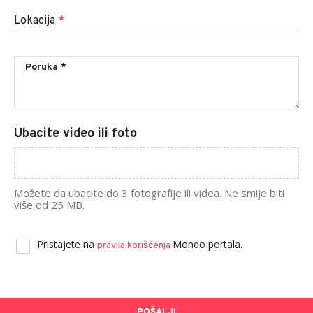
Lokacija
*
Ubacite video ili foto
Možete da ubacite do 3 fotografije ili videa. Ne smije biti
više od 25 MB.
Pristajete na
Mondo portala.
pravila korišćenja
POŠALJI