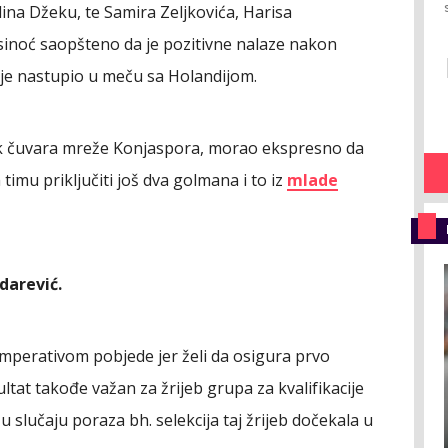
ina Džeku, te Samira Zeljkovića, Harisa
e sinoć saopšteno da je pozitivne nalaze nakon
i je nastupio u meču sa Holandijom.
nak čuvara mreže Konjaspora, morao ekspresno da
imu priključiti još dva golmana i to iz
mlade
darević.
d imperativom pobjede jer želi da osigura prvo
ultat takođe važan za žrijeb grupa za kvalifikacije
u slučaju poraza bh. selekcija taj žrijeb dočekala u