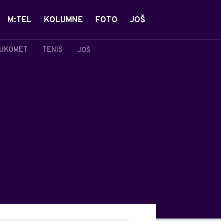
M:TEL
KOLUMNE
FOTO
JOŠ
UKOMET
TENIS
JOŠ