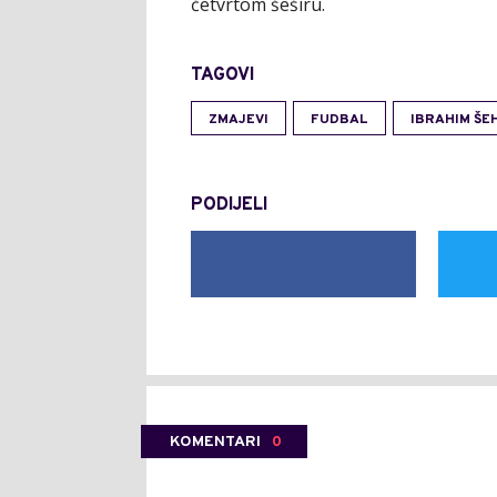
četvrtom šeširu.
TAGOVI
ZMAJEVI
FUDBAL
IBRAHIM ŠE
PODIJELI
KOMENTARI
0