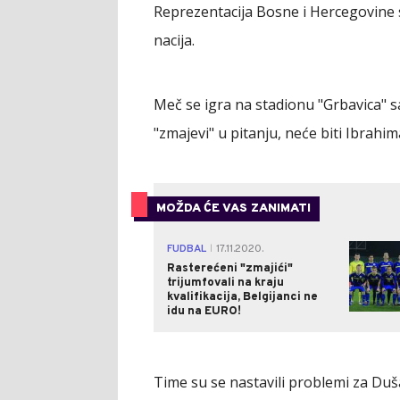
Reprezentacija Bosne i Hercegovine su
nacija.
Meč se igra na stadionu
"Grbavica" s
"zmajevi" u pitanju, neće biti Ibrahim
MOŽDA ĆE VAS ZANIMATI
FUDBAL
17.11.2020.
|
Rasterećeni "zmajići"
trijumfovali na kraju
kvalifikacija, Belgijanci ne
idu na EURO!
Time su se nastavili problemi za Dušan