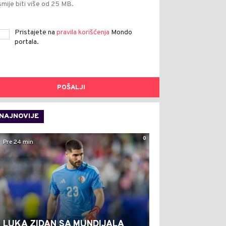
smije biti više od 25 MB.
Pristajete na
pravila korišćenja
Mondo
portala.
POŠALJI
NAJNOVIJE
0
Pre 24 min
LUKA ZIDAN SA MUNDIJALA