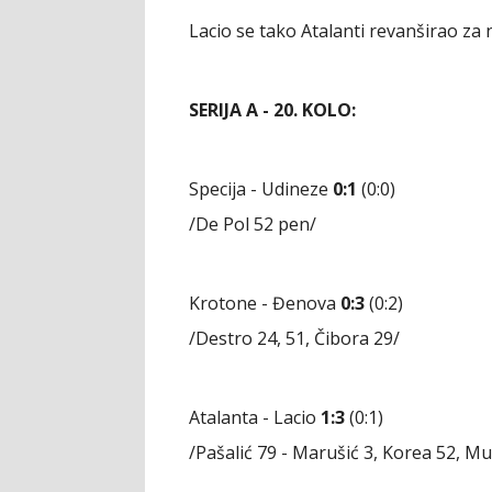
Lacio se tako Atalanti revanširao za
SERIJA A - 20. KOLO:
Specija - Udineze
0:1
(0:0)
/De Pol 52 pen/
Krotone - Đenova
0:3
(0:2)
/Destro 24, 51, Čibora 29/
Atalanta - Lacio
1:3
(0:1)
/Pašalić 79 - Marušić 3, Korea 52, Mu