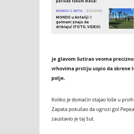
periode tokom meča!
0
MONDO U ANTALIJI
31.01.2021.
|
MONDO u Antaliji: I
golmani znaju da
driblaju! (FOTO, VIDEO)
je glavom šutirao veoma precizno, 
vrhovima prstiju uspio da skrene lo
polje.
Koliko je domaćin stajao loše u prvi
Zapata pokušao da ugrozi gol Pepea 
zaustavio je taj šut.