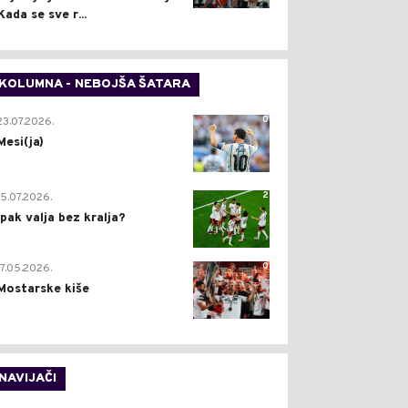
Kada se sve r...
KOLUMNA - NEBOJŠA ŠATARA
0
23.07.2026.
Mesi(ja)
2
15.07.2026.
Ipak valja bez kralja?
0
17.05.2026.
Mostarske kiše
NAVIJAČI