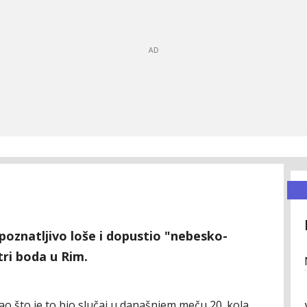
oznatljivo loše i dopustio "nebesko-
ri boda u Rim.
ao što je to bio slučaj u današnjem meču 20. kola