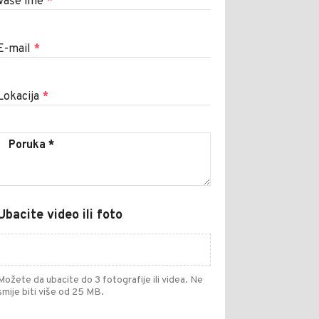
Vaše ime
*
E-mail
*
Lokacija
*
Ubacite video ili foto
Možete da ubacite do 3 fotografije ili videa. Ne
smije biti više od 25 MB.