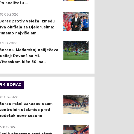
Po kvalitetu ...
0
08.08.2026.
Borac protiv Veleža između
dva okršaja sa Bjelorusima:
"Imamo najviše am...
0
07.08.2026.
Borac u Mađarskoj obilježava
jubilej: Revanš sa ML
Vitebskom biće 50. na...
RK BORAC
0
05.08.2026.
Borac m:tel zakazao osam
kontrolnih utakmica pred
početak nove sezone
0
27.07.2026.