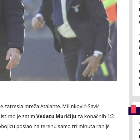
e zatresla mreža Atalante. Milinković-Savić
istirao je zatim
Vedatu Murićiju
za konačnih 1:3.
e obojicu poslao na terenu samo tri minuta ranije.