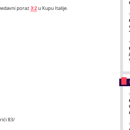
 nedavni poraz
3:2
u Kupu Italije.
rići 83/