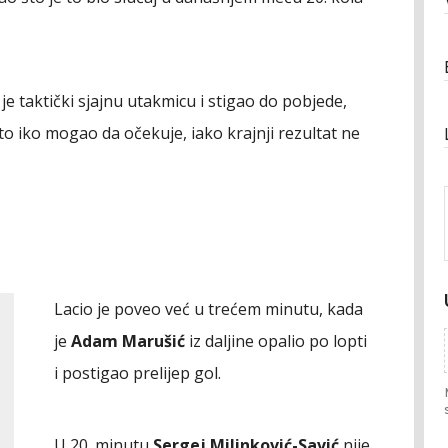
je taktički sjajnu utakmicu i stigao do pobjede,
o iko mogao da očekuje, iako krajnji rezultat ne
Lacio je poveo već u trećem minutu, kada
je
Adam Marušić
iz daljine opalio po lopti
i postigao prelijep gol.
U 20. minutu
Sergej Milinković-Savić
nije