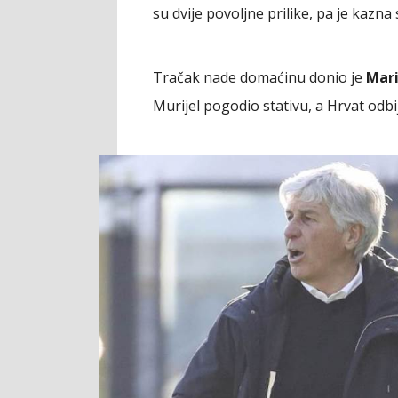
su dvije povoljne prilike, pa je kazna 
Tračak nade domaćinu donio je
Mari
Murijel pogodio stativu, a Hrvat odb