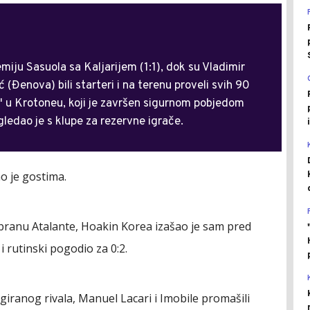
emiju Sasuola sa Kaljarijem (1:1), dok su Vladimir
(Đenova) bili starteri i na terenu proveli svih 90
" u Krotoneu, koji je završen sigurnom pobjedom
ledao je s klupe za rezervne igrače.
o je gostima.
dbranu Atalante, Hoakin Korea izašao je sam pred
rutinski pogodio za 0:2.
giranog rivala, Manuel Lacari i Imobile promašili