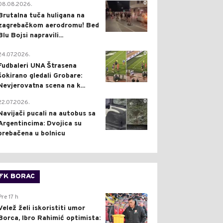
0
08.08.2026.
Brutalna tuča huligana na
zagrebačkom aerodromu! Bed
Blu Bojsi napravili...
0
24.07.2026.
Fudbaleri UNA Štrasena
šokirano gledali Grobare:
Nevjerovatna scena na k...
0
22.07.2026.
Navijači pucali na autobus sa
Argentincima: Dvojica su
prebačena u bolnicu
FK BORAC
0
Pre 17 h
Velež želi iskoristiti umor
Borca, Ibro Rahimić optimista: