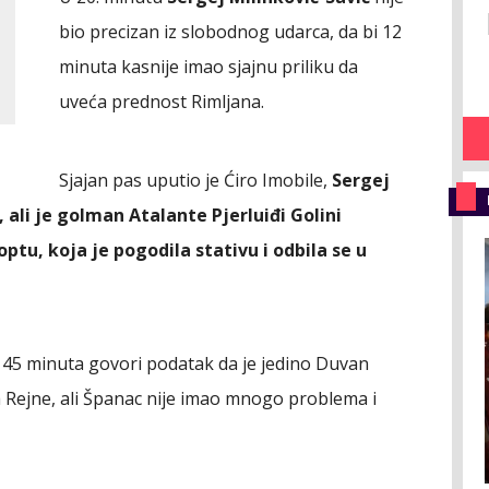
bio precizan iz slobodnog udarca, da bi 12
minuta kasnije imao sjajnu priliku da
uveća prednost Rimljana.
Sjajan pas uputio je Ćiro Imobile,
Sergej
ali je golman Atalante Pjerluiđi Golini
ptu, koja je pogodila stativu i odbila se u
h 45 minuta govori podatak da je jedino Duvan
Rejne, ali Španac nije imao mnogo problema i