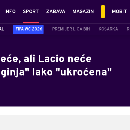
INFO
SPORT
ZABAVA
MAGAZIN
MOBIT
AL
FIFA WC 2026
PREMIJER LIGA BIH
KOŠARKA
R
eće, ali Lacio neće
ginja" lako "ukroćena"