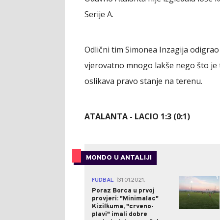
Serije A.
Odlični tim Simonea Inzagija odigrao 
vjerovatno mnogo lakše nego što je t
oslikava pravo stanje na terenu.
ATALANTA - LACIO 1:3 (0:1)
MONDO U ANTALIJI
1
FUDBAL
31.01.2021.
|
Poraz Borca u prvoj
provjeri: "Minimalac"
Kizilkuma, "crveno-
plavi" imali dobre