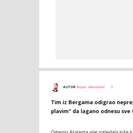
AUTOR
Bojan Jakovljević
0
Tim iz Bergama odigrao neprep
plavim" da lagano odnesu sve t
Odavno Atalanta nije izgledala loše k