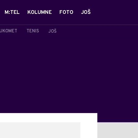
M:TEL
KOLUMNE
FOTO
JOŠ
UKOMET
TENIS
JOŠ