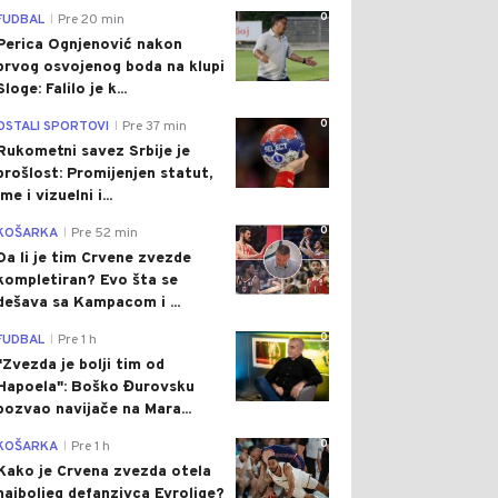
0
FUDBAL
Pre 20 min
|
Perica Ognjenović nakon
prvog osvojenog boda na klupi
Sloge: Falilo je k...
0
OSTALI SPORTOVI
Pre 37 min
|
Rukometni savez Srbije je
prošlost: Promijenjen statut,
ime i vizuelni i...
0
KOŠARKA
Pre 52 min
|
Da li je tim Crvene zvezde
kompletiran? Evo šta se
dešava sa Kampacom i ...
0
FUDBAL
Pre 1 h
|
"Zvezda je bolji tim od
Hapoela": Boško Đurovsku
pozvao navijače na Mara...
0
KOŠARKA
Pre 1 h
|
Kako je Crvena zvezda otela
najboljeg defanzivca Evrolige?