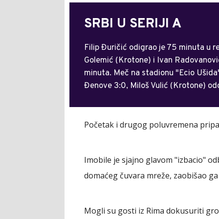
SRBI U SERIJI A
Filip Đuričić odigrao je 75 minuta u r
Golemić (Krotone) i Ivan Radovanović 
minuta. Meč na stadionu "Ecio Ušida
Đenove 3:0, Miloš Vulić (Krotone) odg
Početak i drugog poluvremena pripa
Imobile je sjajno glavom "izbacio" o
domaćeg čuvara mreže, zaobišao ga i 
Mogli su gosti iz Rima dokusuriti gro