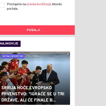
Pristajete na
pravila korišćenja
Mondo
portala.
POŠALJI
NAJNOVIJE
0
Pre 2 min
OSTALI SPORTOVI
SRBIJA HOĆE EVROPSKO
PRVENSTVO: "IGRAĆE SE U TRI
DRŽAVE, ALI ĆE FINALE B...