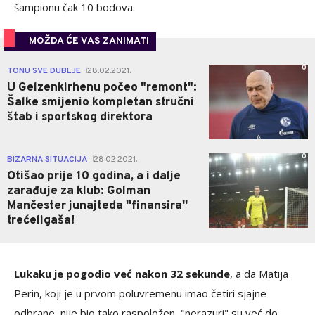
šampionu čak 10 bodova.
MOŽDA ĆE VAS ZANIMATI
0
TONU SVE DUBLJE
28.02.2021.
|
U Gelzenkirhenu počeo "remont":
Šalke smijenio kompletan stručni
štab i sportskog direktora
0
BIZARNA SITUACIJA
28.02.2021.
|
Otišao prije 10 godina, a i dalje
zarađuje za klub: Golman
Mančester junajteda ''finansira''
trećeligaša!
Lukaku je pogodio već nakon 32 sekunde
, a da Matija
Perin, koji je u prvom poluvremenu imao četiri sjajne
odbrane, nije bio tako raspoložen, "nerazuri" su već do