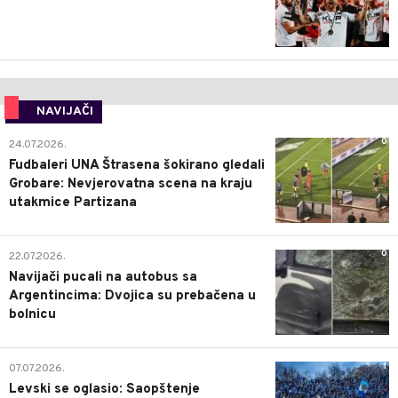
NAVIJAČI
0
24.07.2026.
Fudbaleri UNA Štrasena šokirano gledali
Grobare: Nevjerovatna scena na kraju
utakmice Partizana
0
22.07.2026.
Navijači pucali na autobus sa
Argentincima: Dvojica su prebačena u
bolnicu
1
07.07.2026.
Levski se oglasio: Saopštenje