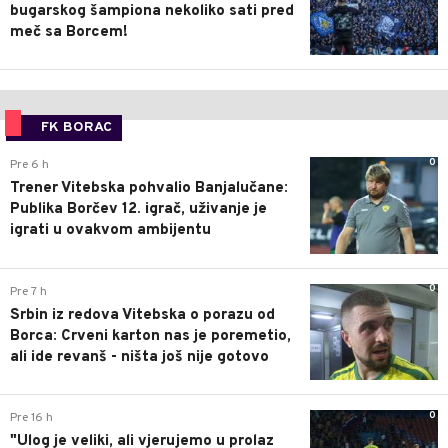
bugarskog šampiona nekoliko sati pred
meč sa Borcem!
FK BORAC
0
Pre 6 h
Trener Vitebska pohvalio Banjalučane:
Publika Borčev 12. igrač, uživanje je
igrati u ovakvom ambijentu
0
Pre 7 h
Srbin iz redova Vitebska o porazu od
Borca: Crveni karton nas je poremetio,
ali ide revanš - ništa još nije gotovo
0
Pre 16 h
"Ulog je veliki, ali vjerujemo u prolaz