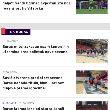
dalje": Sandi Ogrinec svjestan šta nosi
revanš protiv Vitebska
RK BORAC
0
05.08.2026.
Borac m:tel zakazao osam kontrolnih
utakmica pred početak nove sezone
0
27.07.2026.
Savić otvoreno pred start sezone:
Borac napada titulu, klub ulazi bez
dugova prema igračima!
0
RUKOMET
27.07.2026.
|
Borac krenuo jako od starta, igrači