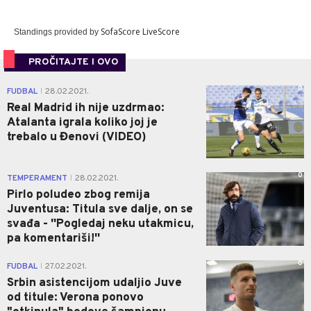
SofaScore LiveScore
Standings provided by
PROČITAJTE I OVO
0
FUDBAL
28.02.2021.
|
Real Madrid ih nije uzdrmao:
Atalanta igrala koliko joj je
trebalo u Đenovi (VIDEO)
0
TEMPERAMENT
28.02.2021.
|
Pirlo poludeo zbog remija
Juventusa: Titula sve dalje, on se
svađa - ''Pogledaj neku utakmicu,
pa komentariši!''
0
FUDBAL
27.02.2021.
|
Srbin asistencijom udaljio Juve
od titule: Verona ponovo