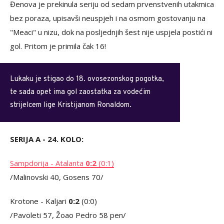
Đenova je prekinula seriju od sedam prvenstvenih utakmica
bez poraza, upisavši neuspjeh i na osmom gostovanju na
"Meaci" u nizu, dok na posljednjih šest nije uspjela postići ni
gol. Pritom je primila čak 16!
Lukaku je stigao do 18. ovosezonskog pogotka,
te sada opet ima gol zaostatka za vodećim
strijelcem lige Kristijanom Ronaldom.
SERIJA A - 24. KOLO:
Sampdorija - Atalanta
0:2
(0:1)
/Malinovski 40, Gosens 70/
Krotone - Kaljari
0:2
(0:0)
/Pavoleti 57, Žoao Pedro 58 pen/