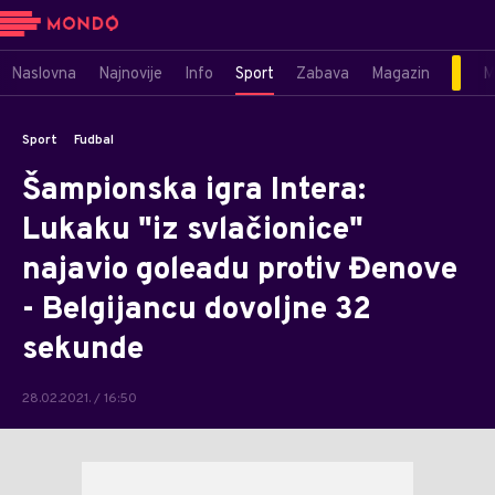
Naslovna
Najnovije
Info
Sport
Zabava
Magazin
M
Sport
Fudbal
Šampionska igra Intera:
Lukaku "iz svlačionice"
najavio goleadu protiv Đenove
- Belgijancu dovoljne 32
sekunde
28.02.2021. / 16:50