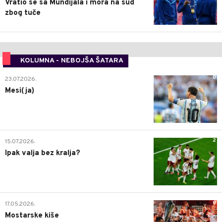
Vratio se sa Mundijala i mora na sud
zbog tuče
KOLUMNA - NEBOJŠA ŠATARA
0
23.07.2026.
Mesi(ja)
2
15.07.2026.
Ipak valja bez kralja?
0
17.05.2026.
Mostarske kiše