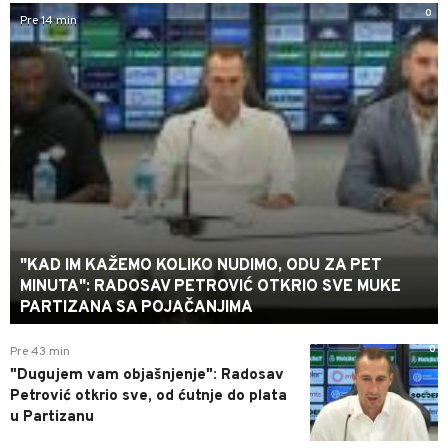
0
Pre 14 min
"KAD IM KAŽEMO KOLIKO NUDIMO, ODU ZA PET
MINUTA": RADOSAV PETROVIĆ OTKRIO SVE MUKE
PARTIZANA SA POJAČANJIMA
0
Pre 43 min
"Dugujem vam objašnjenje": Radosav
Petrović otkrio sve, od ćutnje do plata
u Partizanu