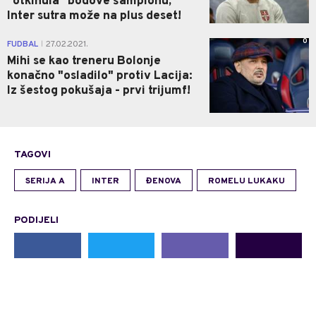
"otkinula" bodove šampionu,
Inter sutra može na plus deset!
0
FUDBAL
27.02.2021.
|
Mihi se kao treneru Bolonje
konačno "osladilo" protiv Lacija:
Iz šestog pokušaja - prvi trijumf!
TAGOVI
SERIJA A
INTER
ĐENOVA
ROMELU LUKAKU
PODIJELI