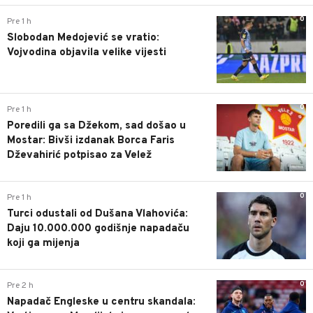
0
Pre 1 h
Slobodan Medojević se vratio:
Vojvodina objavila velike vijesti
0
Pre 1 h
Poredili ga sa Džekom, sad došao u
Mostar: Bivši izdanak Borca Faris
Dževahirić potpisao za Velež
0
Pre 1 h
Turci odustali od Dušana Vlahovića:
Daju 10.000.000 godišnje napadaču
koji ga mijenja
0
Pre 2 h
Napadač Engleske u centru skandala: