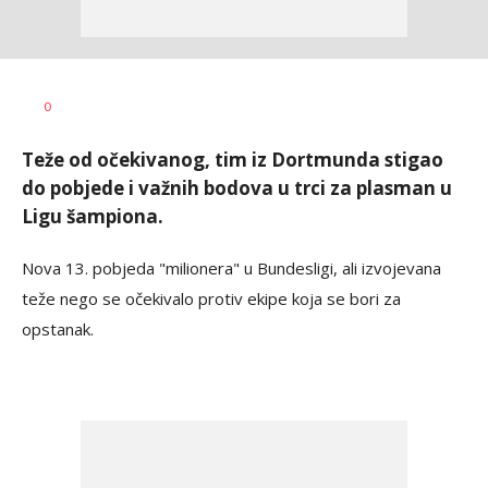
Nebojša
AUTOR
0
Šatara
Teže od očekivanog, tim iz Dortmunda stigao
do pobjede i važnih bodova u trci za plasman u
Ligu šampiona.
Nova 13. pobjeda "milionera" u Bundesligi, ali izvojevana
teže nego se očekivalo protiv ekipe koja se bori za
opstanak.