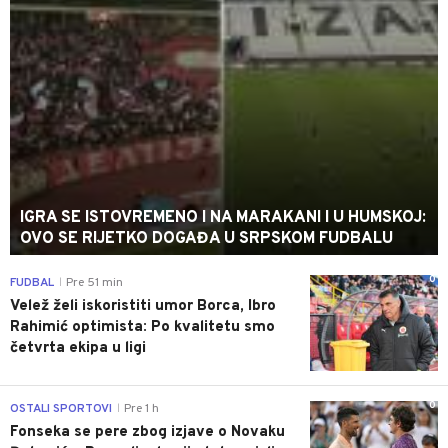
IGRA SE ISTOVREMENO I NA MARAKANI I U HUMSKOJ:
OVO SE RIJETKO DOGAĐA U SRPSKOM FUDBALU
0
FUDBAL
Pre 51 min
|
Velež želi iskoristiti umor Borca, Ibro
Rahimić optimista: Po kvalitetu smo
četvrta ekipa u ligi
0
OSTALI SPORTOVI
Pre 1 h
|
Fonseka se pere zbog izjave o Novaku