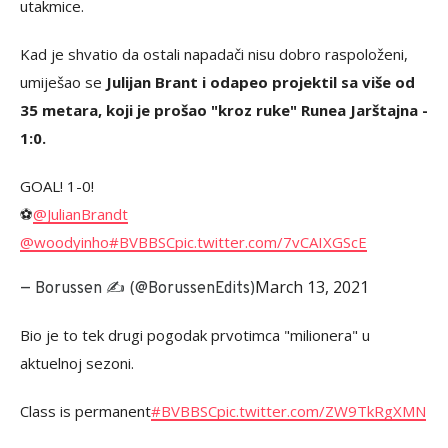
utakmice.
Kad je shvatio da ostali napadači nisu dobro raspoloženi,
umiješao se
Julijan Brant i odapeo projektil sa više od
35 metara, koji je prošao "kroz ruke" Runea Jarštajna -
1:0.
GOAL! 1-0!
⚽️
@JulianBrandt
@woodyinho
#BVBBSC
pic.twitter.com/7vCAIXGScE
March 13, 2021
— Borussen ✍ (@BorussenEdits)
Bio je to tek drugi pogodak prvotimca "milionera" u
aktuelnoj sezoni.
Class is permanent
#BVBBSC
pic.twitter.com/ZW9TkRgXMN