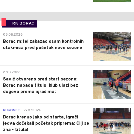
RK BORAC
0
05.08.2026.
Borac m:tel zakazao osam kontrolnih
utakmica pred početak nove sezone
0
27.07.2026.
Savić otvoreno pred start sezone:
Borac napada titulu, klub ulazi bez
dugova prema igračima!
0
RUKOMET
27.07.2026.
|
Borac krenuo jako od starta, igrači
jedva dočekali početak priprema: Cilj se
zna - titula!