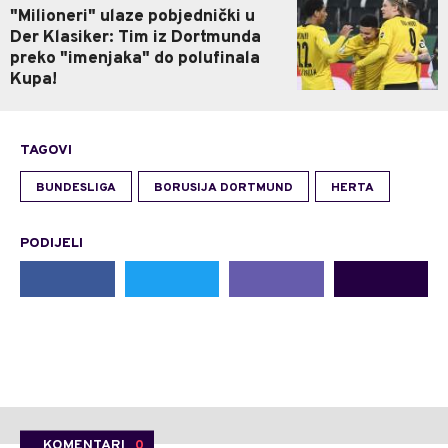
"Milioneri" ulaze pobjednički u
Der Klasiker: Tim iz Dortmunda
preko "imenjaka" do polufinala
Kupa!
TAGOVI
BUNDESLIGA
BORUSIJA DORTMUND
HERTA
PODIJELI
KOMENTARI
0