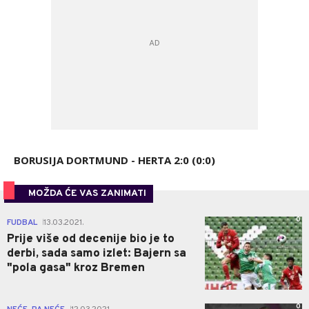
BORUSIJA DORTMUND - HERTA 2:0 (0:0)
MOŽDA ĆE VAS ZANIMATI
0
FUDBAL
13.03.2021.
|
Prije više od decenije bio je to
derbi, sada samo izlet: Bajern sa
"pola gasa" kroz Bremen
0