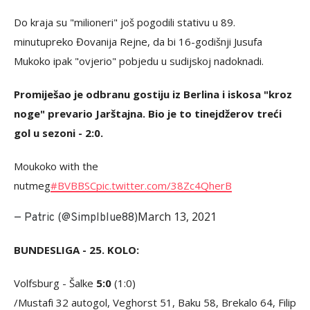
Do kraja su "milioneri" još pogodili stativu u 89.
minutupreko Đovanija Rejne, da bi 16-godišnji Jusufa
Mukoko ipak "ovjerio" pobjedu u sudijskoj nadoknadi.
Promiješao je odbranu gostiju iz Berlina i iskosa "kroz
noge" prevario Jarštajna. Bio je to tinejdžerov treći
gol u sezoni - 2:0.
Moukoko with the
nutmeg
#BVBBSC
pic.twitter.com/38Zc4QherB
March 13, 2021
— Patric (@Simplblue88)
BUNDESLIGA - 25. KOLO:
Volfsburg - Šalke
5:0
(1:0)
/Mustafi 32 autogol, Veghorst 51, Baku 58, Brekalo 64, Filip