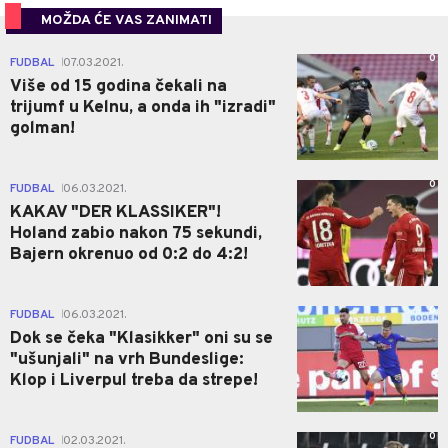
MOŽDA ĆE VAS ZANIMATI
0
FUDBAL
07.03.2021.
|
Više od 15 godina čekali na
trijumf u Kelnu, a onda ih "izradi"
golman!
0
FUDBAL
06.03.2021.
|
KAKAV "DER KLASSIKER"!
Holand zabio nakon 75 sekundi,
Bajern okrenuo od 0:2 do 4:2!
0
FUDBAL
06.03.2021.
|
Dok se čeka "Klasikker" oni su se
"ušunjali" na vrh Bundeslige:
Klop i Liverpul treba da strepe!
0
FUDBAL
02.03.2021.
|