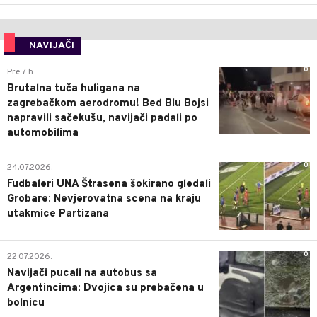
NAVIJAČI
0
Pre 7 h
Brutalna tuča huligana na
zagrebačkom aerodromu! Bed Blu Bojsi
napravili sačekušu, navijači padali po
automobilima
0
24.07.2026.
Fudbaleri UNA Štrasena šokirano gledali
Grobare: Nevjerovatna scena na kraju
utakmice Partizana
0
22.07.2026.
Navijači pucali na autobus sa
Argentincima: Dvojica su prebačena u
bolnicu