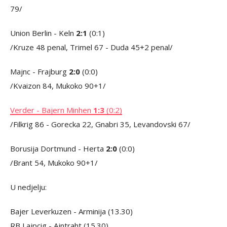
79/
Union Berlin - Keln
2:1
(0:1)
/Kruze 48 penal, Trimel 67 - Duda 45+2 penal/
Majnc - Frajburg
2:0
(0:0)
/Kvaizon 84, Mukoko 90+1/
Verder - Bajern Minhen
1:3
(0:2)
/Filkrig 86 - Gorecka 22, Gnabri 35, Levandovski 67/
Borusija Dortmund - Herta
2:0
(0:0)
/Brant 54, Mukoko 90+1/
U nedjelju:
Bajer Leverkuzen - Arminija (13.30)
RB Lajpcig - Ajntraht (15.30)