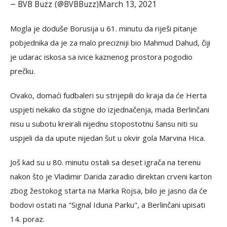
March 13, 2021
— BVB Buzz (@BVBBuzz)
Mogla je doduše Borusija u 61. minutu da riješi pitanje
pobjednika da je za malo precizniji bio Mahmud Dahud, čiji
je udarac iskosa sa ivice kaznenog prostora pogodio
prečku.
Ovako, domaći fudbaleri su strijepili do kraja da će Herta
uspjeti nekako da stigne do izjednačenja, mada Berlinčani
nisu u subotu kreirali nijednu stopostotnu šansu niti su
uspjeli da da upute nijedan šut u okvir gola Marvina Hica.
Još kad su u 80. minutu ostali sa deset igrača na terenu
nakon što je Vladimir Darida zaradio direktan crveni karton
zbog žestokog starta na Marka Rojsa, bilo je jasno da će
bodovi ostati na "Signal Iduna Parku", a Berlinčani upisati
14. poraz.