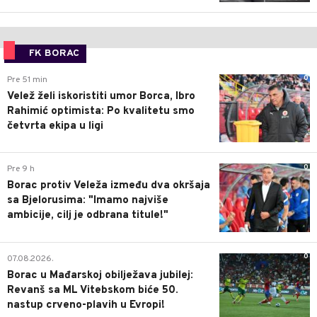
FK BORAC
0
Pre 51 min
Velež želi iskoristiti umor Borca, Ibro
Rahimić optimista: Po kvalitetu smo
četvrta ekipa u ligi
0
Pre 9 h
Borac protiv Veleža između dva okršaja
sa Bjelorusima: "Imamo najviše
ambicije, cilj je odbrana titule!"
0
07.08.2026.
Borac u Mađarskoj obilježava jubilej:
Revanš sa ML Vitebskom biće 50.
nastup crveno-plavih u Evropi!