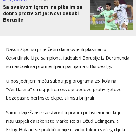
NEĆE, PA NEĆE
12.03.2021.
|
Sa ovakvom igrom, ne piše im se
dobro protiv Sitija: Novi debakl
Borusije
Nakon štpo su prije četiri dana ovjerili plasman u
četvrtfinale Lige šampiona, fudbaleri Borusije iz Dortmunda
su nastavili sa promjenljivim partijama u Bundesligi.
U posljednjem meču subotnjeg programa 25. kola na
"Vestfalenu" su uspjeli da osvoje bodove protiv gotovo
bezopasne berlinske ekipe, ali nisu briljirali.
Samo dvije šanse su stvorili u prvom poluvremenu, koje
nisu uspjeli da iskoriste Marko Rojs i Džud Belingem, a
Erling Holand se praktično nije ni vidio tokom većeg dijela