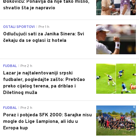
Đokoviću: Ponavlja da nije tako mislio,
shvatio šta je napravio
0
OSTALI SPORTOVI
Pre 1 h
|
Odlučujući sati za Janika Sinera: Svi
čekaju da se oglasi iz hotela
0
FUDBAL
Pre 2 h
|
Lazar je najtalentovaniji srpski
fudbaler, pogledajte zašto: Pretrčao
preko cijelog terena, pa driblao i
Diletinog muža
0
FUDBAL
Pre 2 h
|
Poraz i pobjeda SFK 2000: Sarajke nisu
mogle do Lige šampiona, ali idu u
Evropa kup