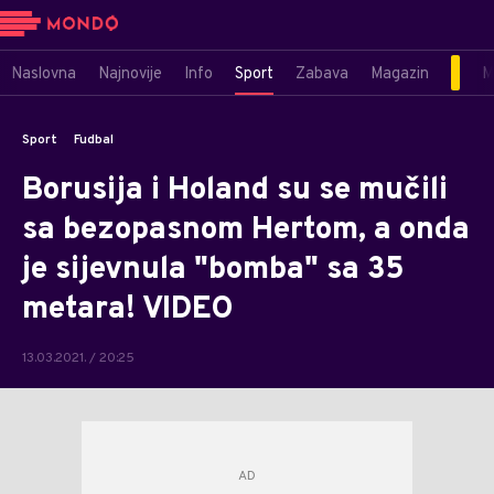
Naslovna
Najnovije
Info
Sport
Zabava
Magazin
M
Sport
Fudbal
Borusija i Holand su se mučili
sa bezopasnom Hertom, a onda
je sijevnula "bomba" sa 35
metara! VIDEO
13.03.2021. / 20:25