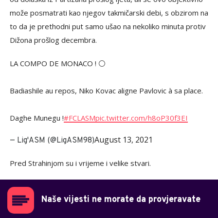
može posmatrati kao njegov takmičarski debi, s obzirom na
to da je prethodni put samo ušao na nekoliko minuta protiv
Dižona prošlog decembra.
LA COMPO DE MONACO ! ⚪️
Badiashile au repos, Niko Kovac aligne Pavlovic à sa place.
Daghe Munegu !
#FCLASM
pic.twitter.com/h8oP30f3EI
August 13, 2021
— Lig'ASM (@LigASM98)
Pred Strahinjom su i vrijeme i velike stvari.
Naše vijesti ne morate da provjeravate