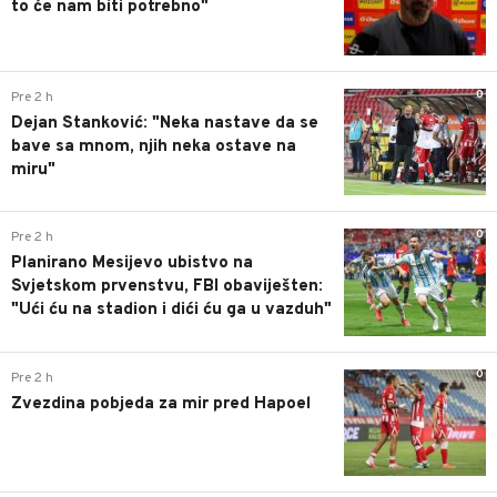
to će nam biti potrebno"
0
Pre 2 h
Dejan Stanković: "Neka nastave da se
bave sa mnom, njih neka ostave na
miru"
0
Pre 2 h
Planirano Mesijevo ubistvo na
Svjetskom prvenstvu, FBI obaviješten:
"Ući ću na stadion i dići ću ga u vazduh"
0
Pre 2 h
Zvezdina pobjeda za mir pred Hapoel