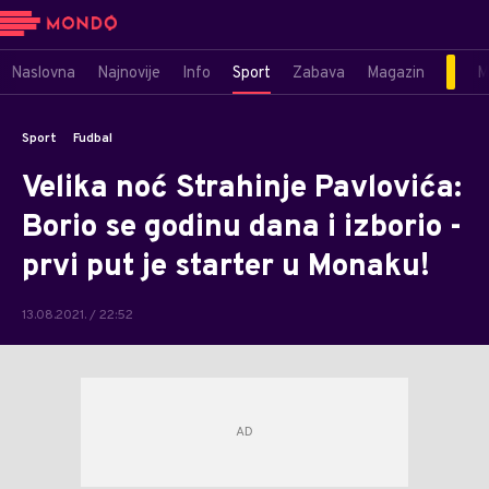
Naslovna
Najnovije
Info
Sport
Zabava
Magazin
M
Sport
Fudbal
Velika noć Strahinje Pavlovića:
Borio se godinu dana i izborio -
prvi put je starter u Monaku!
13.08.2021. / 22:52