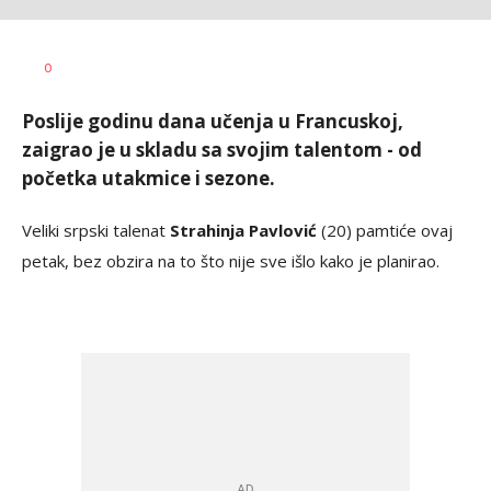
Bojan
AUTOR
0
Jakovljević
Poslije godinu dana učenja u Francuskoj,
zaigrao je u skladu sa svojim talentom - od
početka utakmice i sezone.
Veliki srpski talenat
Strahinja Pavlović
(20) pamtiće ovaj
petak, bez obzira na to što nije sve išlo kako je planirao.