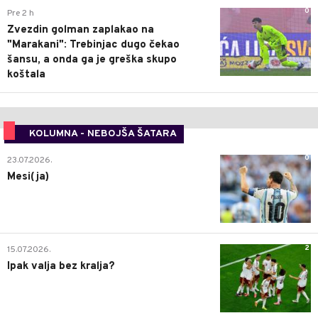
0
Pre 2 h
Zvezdin golman zaplakao na
"Marakani": Trebinjac dugo čekao
šansu, a onda ga je greška skupo
koštala
KOLUMNA - NEBOJŠA ŠATARA
0
23.07.2026.
Mesi(ja)
2
15.07.2026.
Ipak valja bez kralja?