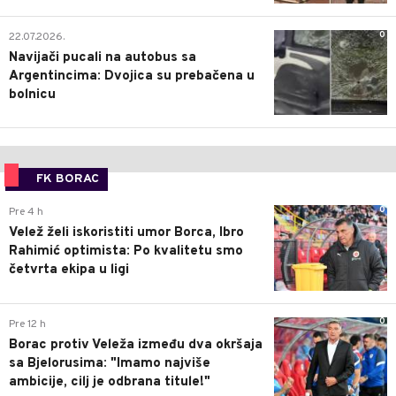
0
22.07.2026.
Navijači pucali na autobus sa
Argentincima: Dvojica su prebačena u
bolnicu
FK BORAC
0
Pre 4 h
Velež želi iskoristiti umor Borca, Ibro
Rahimić optimista: Po kvalitetu smo
četvrta ekipa u ligi
0
Pre 12 h
Borac protiv Veleža između dva okršaja
sa Bjelorusima: "Imamo najviše
ambicije, cilj je odbrana titule!"