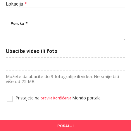
Lokacija
*
Ubacite video ili foto
Možete da ubacite do 3 fotografije ili videa. Ne smije biti
više od 25 MB.
Pristajete na
Mondo portala.
pravila korišćenja
POŠALJI