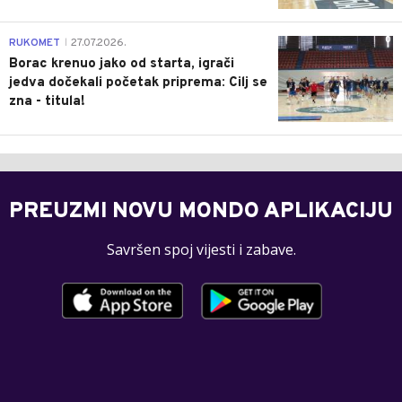
0
RUKOMET
27.07.2026.
|
Borac krenuo jako od starta, igrači
jedva dočekali početak priprema: Cilj se
zna - titula!
PREUZMI NOVU MONDO APLIKACIJU
Savršen spoj vijesti i zabave.