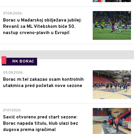
0
07.08.2026.
Borac u Mađarskoj obilježava jubilej:
Revanš sa ML Vitebskom biće 50.
nastup crveno-plavih u Evropi!
RK BORAC
0
05.08.2026.
Borac m:tel zakazao osam kontrolnih
utakmica pred početak nove sezone
0
27.07.2026.
Savić otvoreno pred start sezone:
Borac napada titulu, klub ulazi bez
dugova prema igračima!