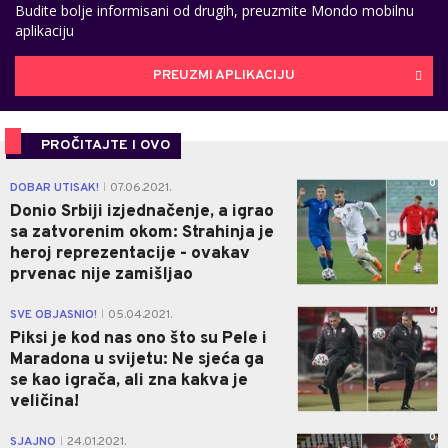
Budite bolje informisani od drugih, preuzmite Mondo mobilnu
aplikaciju
PREUZMI APLIKACIJU
PROČITAJTE I OVO
0
DOBAR UTISAK!
07.06.2021.
|
Donio Srbiji izjednačenje, a igrao
sa zatvorenim okom: Strahinja je
heroj reprezentacije - ovakav
prvenac nije zamišljao
0
SVE OBJASNIO!
05.04.2021.
|
Piksi je kod nas ono što su Pele i
Maradona u svijetu: Ne sjeća ga
se kao igrača, ali zna kakva je
veličina!
0
SJAJNO
24.01.2021.
|