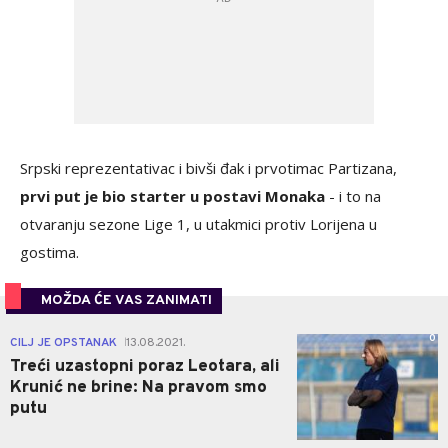
Srpski reprezentativac i bivši đak i prvotimac Partizana,
prvi put je bio starter u postavi Monaka
- i to na
otvaranju sezone Lige 1, u utakmici protiv Lorijena u
gostima.
MOŽDA ĆE VAS ZANIMATI
0
CILJ JE OPSTANAK
13.08.2021.
|
Treći uzastopni poraz Leotara, ali
Krunić ne brine: Na pravom smo
putu