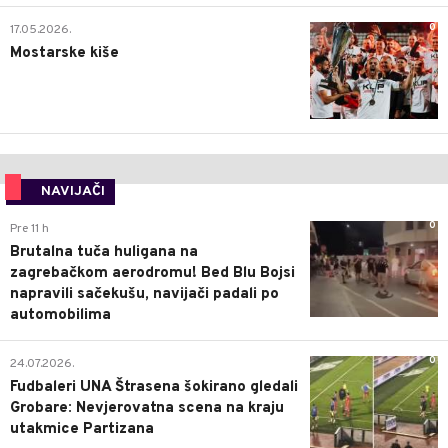
0
17.05.2026.
Mostarske kiše
NAVIJAČI
0
Pre 11 h
Brutalna tuča huligana na
zagrebačkom aerodromu! Bed Blu Bojsi
napravili sačekušu, navijači padali po
automobilima
0
24.07.2026.
Fudbaleri UNA Štrasena šokirano gledali
Grobare: Nevjerovatna scena na kraju
utakmice Partizana