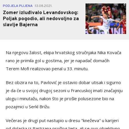
0
PODJELA PLIJENA
13.08.2021.
|
Zomer izluđivalo Levandovskog:
Poljak pogodio, ali nedovoljno za
slavlje Bajerna
Na njegovu žalost, ekipa hrvatskog stručnjaka Nika Kovača
rano je primila gol u gostima, jer je napadač domaćih
Terem Mofi realizovao penal u 33. minutu.
Bez obzira na to, Pavlović je ostavio dobar utisak i sigurno
je da će u svojoj drugoj sezoni u Francuskoj imati značajniju
ulogu i minutažu, nakon što je prošle polusezone bio na
pozajmici u Serkl Brižu.
Večeras je drugi put nastupio u dresu "kneževa" u karijeri
od dolaska iz Partizana prošlog ljeta, ali se ovo objektivno