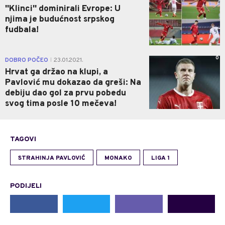
''Klinci'' dominirali Evrope: U
njima je budućnost srpskog
fudbala!
0
DOBRO POČEO
23.01.2021.
|
Hrvat ga držao na klupi, a
Pavlović mu dokazao da greši: Na
debiju dao gol za prvu pobedu
svog tima posle 10 mečeva!
TAGOVI
STRAHINJA PAVLOVIĆ
MONAKO
LIGA 1
PODIJELI