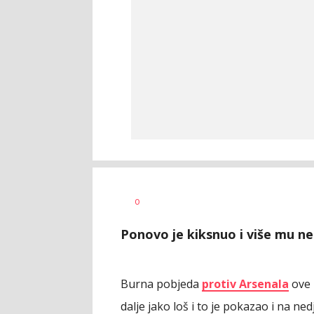
Dragan
AUTOR
0
Šutvić
Ponovo je kiksnuo i više mu ne
Burna pobjeda
protiv Arsenala
ove n
dalje jako loš i to je pokazao i na ne