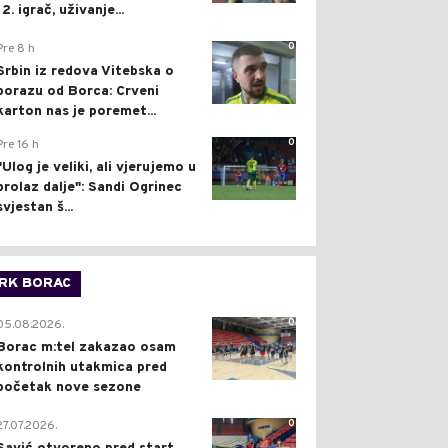
12. igrač, uživanje...
0
Pre 8 h
Srbin iz redova Vitebska o
porazu od Borca: Crveni
karton nas je poremet...
0
Pre 16 h
"Ulog je veliki, ali vjerujemo u
prolaz dalje": Sandi Ogrinec
svjestan š...
RK BORAC
0
05.08.2026.
Borac m:tel zakazao osam
kontrolnih utakmica pred
početak nove sezone
0
27.07.2026.