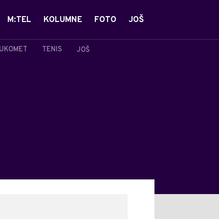
M:TEL
KOLUMNE
FOTO
JOŠ
UKOMET
TENIS
JOŠ