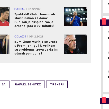
0
0
FUDBAL
06.12.2021.
|
Spektakl! Klub u haosu, ali
slavio nakon 72 dana:
Gudison je eksplodirao, a
Arsenal pao u 92. minutu!
0
0
ODLAZI?
05.12.2021.
|
Bum! Žoze Murinjo se vraća
u Premijer ligu? U velikom
su problemu i zovu ga da im
odmah pomogne?
LIGA
RAFAEL BENITEZ
TRENERI