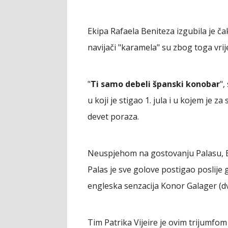
Ekipa Rafaela Beniteza izgubila je ča
navijači "karamela" su zbog toga vr
"
Ti samo debeli španski konobar
",
u koji je stigao 1. jula i u kojem je z
devet poraza.
Neuspjehom na gostovanju Palasu, Be
Palas je sve golove postigao poslije gr
engleska senzacija Konor Galager (d
Tim Patrika Vijeire je ovim trijumfom