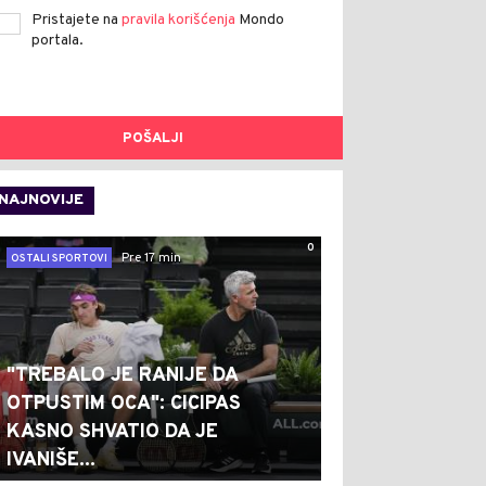
Pristajete na
pravila korišćenja
Mondo
portala.
POŠALJI
NAJNOVIJE
0
Pre 17 min
OSTALI SPORTOVI
"TREBALO JE RANIJE DA
OTPUSTIM OCA": CICIPAS
KASNO SHVATIO DA JE
IVANIŠE...