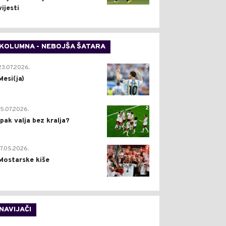
vijesti
KOLUMNA - NEBOJŠA ŠATARA
0
23.07.2026.
Mesi(ja)
2
15.07.2026.
Ipak valja bez kralja?
0
17.05.2026.
Mostarske kiše
NAVIJAČI