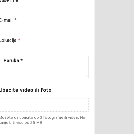
Vaše ime
*
E-mail
*
Lokacija
*
Ubacite video ili foto
Možete da ubacite do 3 fotografije ili videa. Ne
smije biti više od 25 MB.