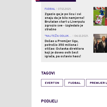
FUDBAL
07.12.2021.
|
Zgazio ga je po licu i svi
znaju da je bilo namjerno!
Brutalan start u Liverpulu
zgrozio sve - izgledalo je
strašno
"NAJTEŽA ODLUKA"
06.12.2021.
|
Došao u Premijer ligu,
potrošio 350 miliona i
otišao: Ostavka direktora
koji je doveo ovih šest
igrača, pa ostavio haos!
TAGOVI
EVERTON
FUDBAL
PREMIJER 
PODIJELI