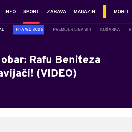
INFO
SPORT
ZABAVA
MAGAZIN
MOBIT
AL
FIFA WC 2026
PREMIJER LIGA BIH
KOŠARKA
R
nobar: Rafu Beniteza
avijači! (VIDEO)