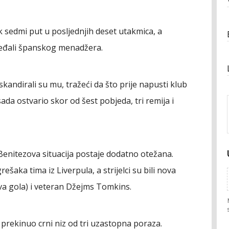
k sedmi put u posljednjih deset utakmica, a
ijeđali španskog menadžera.
 skandirali su mu, tražeći da što prije napusti klub
a sada ostvario skor od šest pobjeda, tri remija i
nitezova situacija postaje dodatno otežana.
ešaka tima iz Liverpula, a strijelci su bili nova
va gola) i veteran Džejms Tomkins.
 prekinuo crni niz od tri uzastopna poraza.