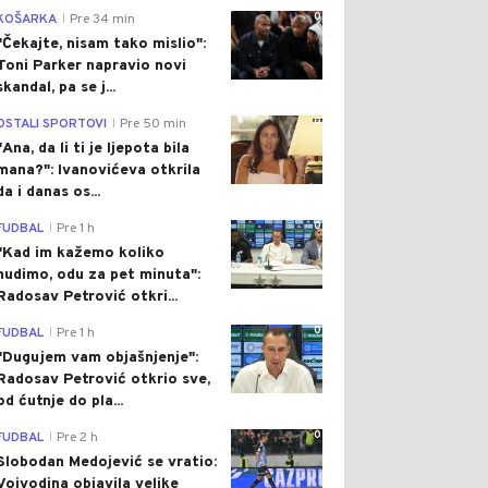
0
KOŠARKA
Pre 34 min
|
"Čekajte, nisam tako mislio":
Toni Parker napravio novi
skandal, pa se j...
0
OSTALI SPORTOVI
Pre 50 min
|
"Ana, da li ti je ljepota bila
mana?": Ivanovićeva otkrila
da i danas os...
0
FUDBAL
Pre 1 h
|
"Kad im kažemo koliko
nudimo, odu za pet minuta":
Radosav Petrović otkri...
0
FUDBAL
Pre 1 h
|
"Dugujem vam objašnjenje":
Radosav Petrović otkrio sve,
od ćutnje do pla...
0
FUDBAL
Pre 2 h
|
Slobodan Medojević se vratio:
Vojvodina objavila velike