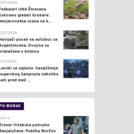
0
24.07.2026.
Fudbaleri UNA Štrasena
šokirano gledali Grobare:
Nevjerovatna scena na k...
0
22.07.2026.
Navijači pucali na autobus sa
Argentincima: Dvojica su
prebačena u bolnicu
1
07.07.2026.
Levski se oglasio: Saopštenje
bugarskog šampiona nekoliko
sati pred meč ...
FK BORAC
0
Pre 7 h
Trener Vitebska pohvalio
Banjalučane: Publika Borčev