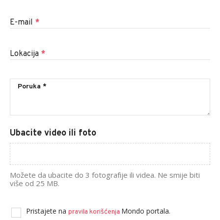
E-mail
*
Lokacija
*
Ubacite video ili foto
Možete da ubacite do 3 fotografije ili videa. Ne smije biti
više od 25 MB.
Pristajete na
Mondo portala.
pravila korišćenja