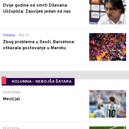
Dvije godine od smrti Dženana
Uščuplića: Zauvijek jedan od nas
0
FUDBAL
Pre 1 h
|
Zbog problema u Seuti, Barselona
otkazala gostovanje u Maroku
KOLUMNA - NEBOJŠA ŠATARA
0
23.07.2026.
Mesi(ja)
2
15.07.2026.