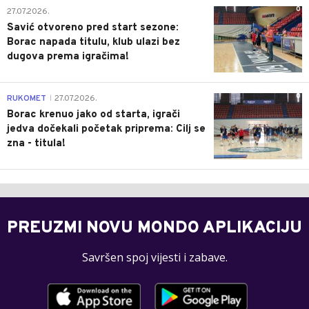
0
27.07.2026.
Savić otvoreno pred start sezone:
Borac napada titulu, klub ulazi bez
dugova prema igračima!
0
RUKOMET
27.07.2026.
|
Borac krenuo jako od starta, igrači
jedva dočekali početak priprema: Cilj se
zna - titula!
PREUZMI NOVU MONDO APLIKACIJU
Savršen spoj vijesti i zabave.