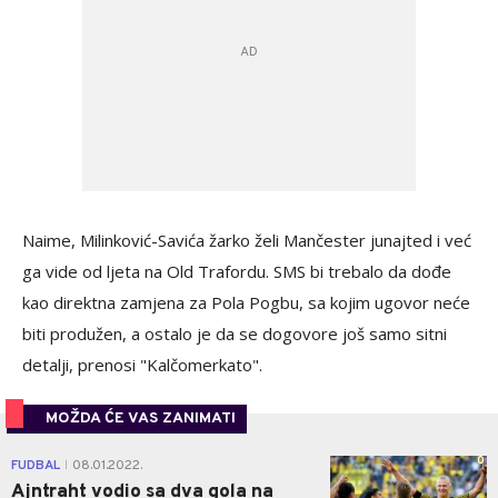
Naime, Milinković-Savića žarko želi Mančester junajted i već
ga vide od ljeta na Old Trafordu. SMS bi trebalo da dođe
kao direktna zamjena za Pola Pogbu, sa kojim ugovor neće
biti produžen, a ostalo je da se dogovore još samo sitni
detalji, prenosi "Kalčomerkato".
MOŽDA ĆE VAS ZANIMATI
0
FUDBAL
08.01.2022.
|
Ajntraht vodio sa dva gola na