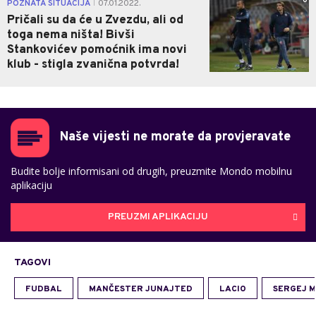
0
POZNATA SITUACIJA
07.01.2022.
|
Pričali su da će u Zvezdu, ali od
toga nema ništa! Bivši
Stankovićev pomoćnik ima novi
klub - stigla zvanična potvrda!
Naše vijesti ne morate da provjeravate
Budite bolje informisani od drugih, preuzmite Mondo mobilnu
aplikaciju
PREUZMI APLIKACIJU
TAGOVI
FUDBAL
MANČESTER JUNAJTED
LACIO
SERGEJ M