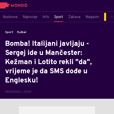
Naslovna
Najnovije
Info
Sport
Zabava
Magazin
M
Sport
Fudbal
Bomba! Italijani javljaju -
Sergej ide u Mančester:
Kežman i Lotito rekli "da",
vrijeme je da SMS dođe u
Englesku!
08.01.2022. / 21:20