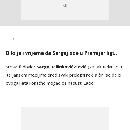
Haris
AUTOR
0
Krhalić
Bilo je i vrijeme da Sergej ode u Premijer ligu.
Srpski fudbaler
Sergej Milinković-Savić
(26) aktuelan je u
italijanskim medijima pred svaki prelazni rok, a čini se da bi
ovoga ljeta konačno mogao da napusti Lacio!