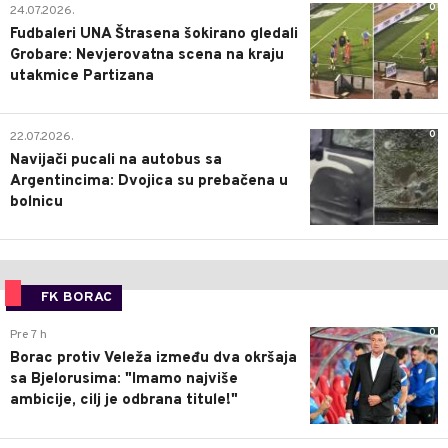
0
24.07.2026.
Fudbaleri UNA Štrasena šokirano gledali
Grobare: Nevjerovatna scena na kraju
utakmice Partizana
0
22.07.2026.
Navijači pucali na autobus sa
Argentincima: Dvojica su prebačena u
bolnicu
FK BORAC
0
Pre 7 h
Borac protiv Veleža između dva okršaja
sa Bjelorusima: "Imamo najviše
ambicije, cilj je odbrana titule!"