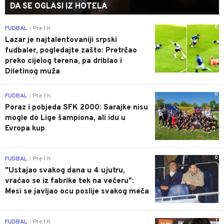
DA SE OGLASI IZ HOTELA
0
FUDBAL
Pre 1 h
|
Lazar je najtalentovaniji srpski
fudbaler, pogledajte zašto: Pretrčao
preko cijelog terena, pa driblao i
Diletinog muža
0
FUDBAL
Pre 1 h
|
Poraz i pobjeda SFK 2000: Sarajke nisu
mogle do Lige šampiona, ali idu u
Evropa kup
0
FUDBAL
Pre 1 h
|
"Ustajao svakog dana u 4 ujutru,
vraćao se iz fabrike tek na večeru":
Mesi se javljao ocu poslije svakog meča
1
FUDBAL
Pre 1 h
|