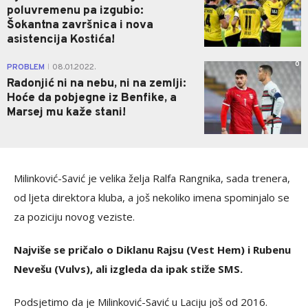
poluvremenu pa izgubio:
Šokantna završnica i nova
asistencija Kostića!
0
PROBLEM
08.01.2022.
|
Radonjić ni na nebu, ni na zemlji:
Hoće da pobjegne iz Benfike, a
Marsej mu kaže stani!
Milinković-Savić je velika želja Ralfa Rangnika, sada trenera,
od ljeta direktora kluba, a još nekoliko imena spominjalo se
za poziciju novog veziste.
Najviše se pričalo o Diklanu Rajsu (Vest Hem) i Rubenu
Nevešu (Vulvs), ali izgleda da ipak stiže SMS.
Podsjetimo da je Milinković-Savić u Laciju još od 2016.