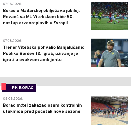
0
07.08.2026.
Borac u Mađarskoj obilježava jubilej:
Revanš sa ML Vitebskom biće 50.
nastup crveno-plavih u Evropi!
0
07.08.2026.
Trener Vitebska pohvalio Banjalučane:
Publika Borčev 12. igrač, uživanje je
igrati u ovakvom ambijentu
RK BORAC
0
05.08.2026.
Borac m:tel zakazao osam kontrolnih
utakmica pred početak nove sezone