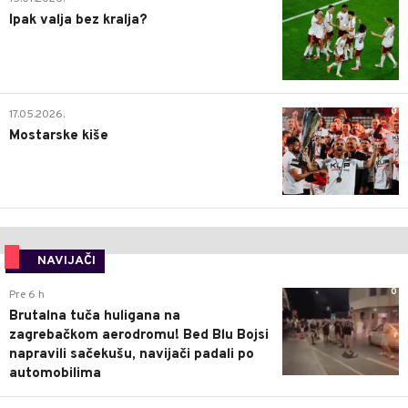
Ipak valja bez kralja?
0
17.05.2026.
Mostarske kiše
NAVIJAČI
0
Pre 6 h
Brutalna tuča huligana na
zagrebačkom aerodromu! Bed Blu Bojsi
napravili sačekušu, navijači padali po
automobilima