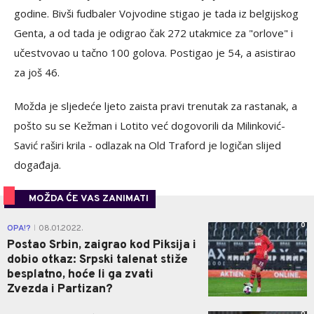
godine. Bivši fudbaler Vojvodine stigao je tada iz belgijskog
Genta, a od tada je odigrao čak 272 utakmice za "orlove" i
učestvovao u tačno 100 golova. Postigao je 54, a asistirao
za još 46.
Možda je sljedeće ljeto zaista pravi trenutak za rastanak, a
pošto su se Kežman i Lotito već dogovorili da Milinković-
Savić raširi krila - odlazak na Old Traford je logičan slijed
događaja.
MOŽDA ĆE VAS ZANIMATI
0
OPA!?
08.01.2022.
|
Postao Srbin, zaigrao kod Piksija i
dobio otkaz: Srpski talenat stiže
besplatno, hoće li ga zvati
Zvezda i Partizan?