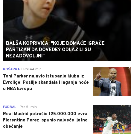
BALŠA KOPRIVICA: "KOJE DOMAĆE IGRAČE
PARTIZAN DA DOVEDE? ODLAZILI SU
NEZADOVOLJNI"
0
KOŠARKA
Pre 44 min
|
Toni Parker najavio istupanje kluba iz
Evrolige: Poslije skandala i laganja hoće
u NBA Evropu
0
FUDBAL
Pre 51 min
|
Real Madrid potrošio 125.000.000 evra:
Florentino Perez ispunio najveće ljetno
obećanje