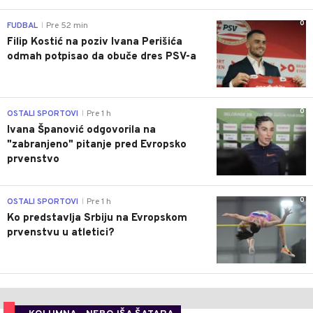
0
FUDBAL
Pre 52 min
|
Filip Kostić na poziv Ivana Perišića
odmah potpisao da obuče dres PSV-a
0
OSTALI SPORTOVI
Pre 1 h
|
Ivana Španović odgovorila na
"zabranjeno" pitanje pred Evropsko
prvenstvo
0
OSTALI SPORTOVI
Pre 1 h
|
Ko predstavlja Srbiju na Evropskom
prvenstvu u atletici?