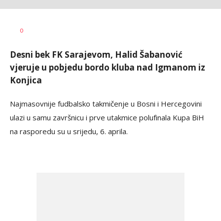
Haris
AUTOR
0
Krhalić
Desni bek FK Sarajevom, Halid Šabanović
vjeruje u pobjedu bordo kluba nad Igmanom iz
Konjica
Najmasovnije fudbalsko takmičenje u Bosni i Hercegovini
ulazi u samu završnicu i prve utakmice polufinala Kupa BiH
na rasporedu su u srijedu, 6. aprila.