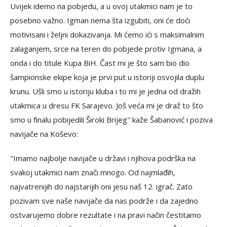
Uvijek idemo na pobjedu, a u ovoj utakmici nam je to
posebno važno. Igman nema šta izgubiti, oni će doći
motivisani i željni dokazivanja. Mi ćemo ići s maksimalnim
zalaganjem, srce na teren do pobjede protiv Igmana, a
onda i do titule Kupa BiH. Čast mi je što sam bio dio
šampionske ekipe koja je prvi put u istoriji osvojila duplu
krunu. Ušli smo u istoriju kluba i to mi je jedna od dražih
utakmica u dresu FK Sarajevo. Još veća mi je draž to što
smo u finalu pobijedili Široki Brijeg" kaže Šabanović i poziva
navijače na Koševo:
"Imamo najbolje navijače u državi i njihova podrška na
svakoj utakmici nam znači mnogo. Od najmlađih,
najvatrenijih do najstarijih oni jesu naš 12. igrač. Zato
pozivam sve naše navijače da nas podrže i da zajedno
ostvarujemo dobre rezultate i na pravi način čestitamo