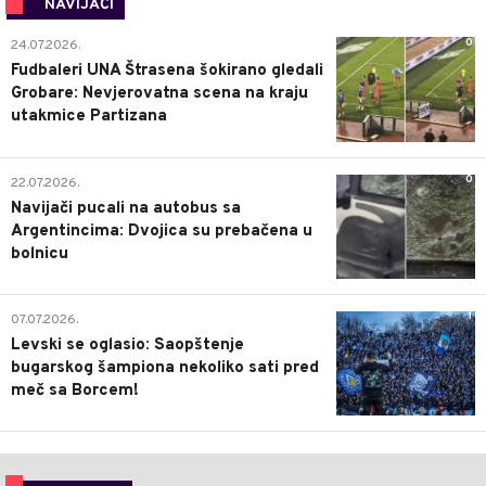
NAVIJAČI
0
24.07.2026.
Fudbaleri UNA Štrasena šokirano gledali
Grobare: Nevjerovatna scena na kraju
utakmice Partizana
0
22.07.2026.
Navijači pucali na autobus sa
Argentincima: Dvojica su prebačena u
bolnicu
1
07.07.2026.
Levski se oglasio: Saopštenje
bugarskog šampiona nekoliko sati pred
meč sa Borcem!