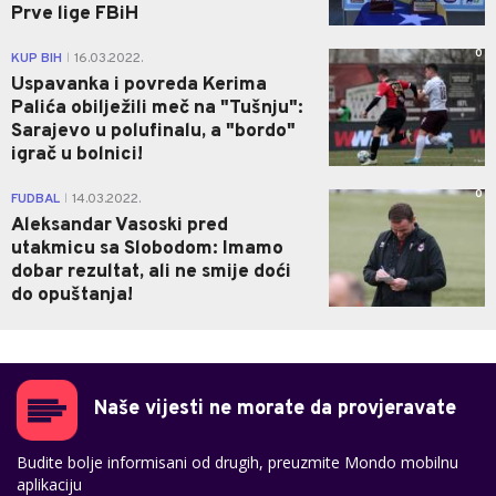
Prve lige FBiH
0
KUP BIH
16.03.2022.
|
Uspavanka i povreda Kerima
Palića obilježili meč na "Tušnju":
Sarajevo u polufinalu, a "bordo"
igrač u bolnici!
0
FUDBAL
14.03.2022.
|
Aleksandar Vasoski pred
utakmicu sa Slobodom: Imamo
dobar rezultat, ali ne smije doći
do opuštanja!
Naše vijesti ne morate da provjeravate
Budite bolje informisani od drugih, preuzmite Mondo mobilnu
aplikaciju