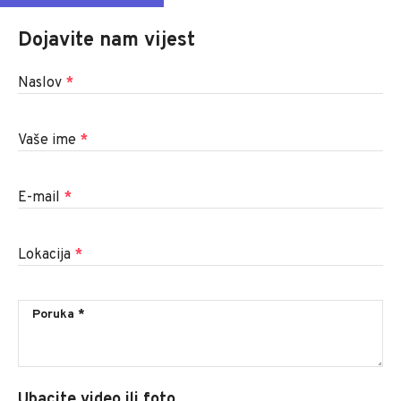
Dojavite nam vijest
Naslov
*
Vaše ime
*
E-mail
*
Lokacija
*
Ubacite video ili foto