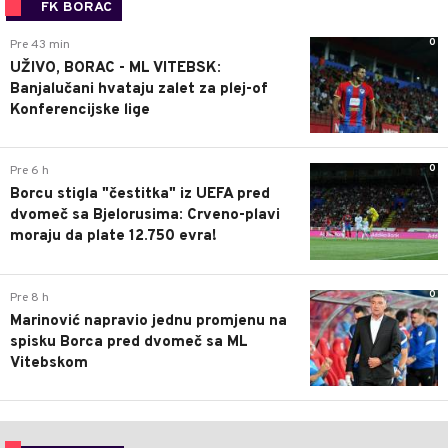
FK BORAC
0
Pre 43 min
UŽIVO, BORAC - ML VITEBSK:
Banjalučani hvataju zalet za plej-of
Konferencijske lige
0
Pre 6 h
Borcu stigla "čestitka" iz UEFA pred
dvomeč sa Bjelorusima: Crveno-plavi
moraju da plate 12.750 evra!
0
Pre 8 h
Marinović napravio jednu promjenu na
spisku Borca pred dvomeč sa ML
Vitebskom