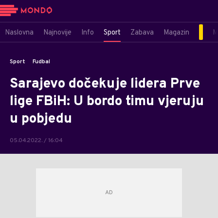
Naslovna
Najnovije
Info
Sport
Zabava
Magazin
M
Sport
Fudbal
Sarajevo dočekuje lidera Prve
lige FBiH: U bordo timu vjeruju
u pobjedu
05.04.2022. / 16:04