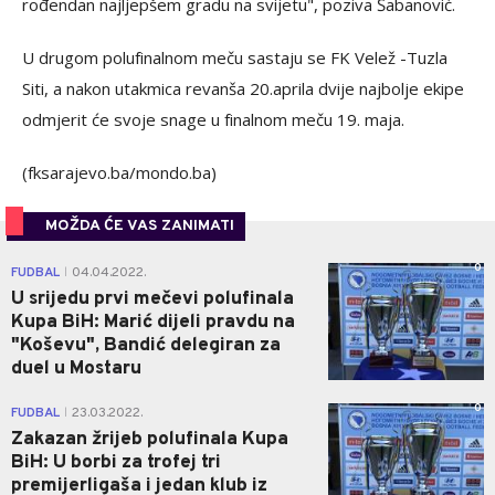
rođendan najljepšem gradu na svijetu", poziva Šabanović.
U drugom polufinalnom meču sastaju se FK Velež -Tuzla
Siti, a nakon utakmica revanša 20.aprila dvije najbolje ekipe
odmjerit će svoje snage u finalnom meču 19. maja.
(fksarajevo.ba/mondo.ba)
MOŽDA ĆE VAS ZANIMATI
0
FUDBAL
04.04.2022.
|
U srijedu prvi mečevi polufinala
Kupa BiH: Marić dijeli pravdu na
"Koševu", Bandić delegiran za
duel u Mostaru
0
FUDBAL
23.03.2022.
|
Zakazan žrijeb polufinala Kupa
BiH: U borbi za trofej tri
premijerligaša i jedan klub iz