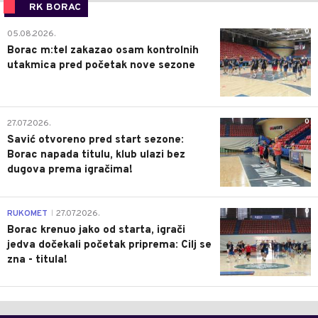
RK BORAC
0
05.08.2026.
Borac m:tel zakazao osam kontrolnih
utakmica pred početak nove sezone
0
27.07.2026.
Savić otvoreno pred start sezone:
Borac napada titulu, klub ulazi bez
dugova prema igračima!
0
RUKOMET
27.07.2026.
|
Borac krenuo jako od starta, igrači
jedva dočekali početak priprema: Cilj se
zna - titula!