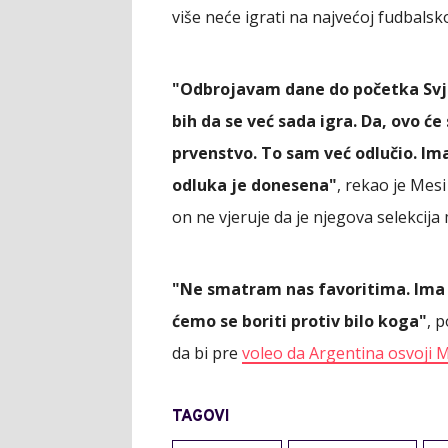
više neće igrati na najvećoj fudbalsko
"Odbrojavam dane do početka Svje
bih da se već sada igra. Da, ovo ć
prvenstvo. To sam već odlučio. Ima 
odluka je donesena"
, rekao je Mes
on ne vjeruje da je njegova selekcija
"Ne smatram nas favoritima. Ima t
ćemo se boriti protiv bilo koga"
, 
da bi pre
voleo da Argentina osvoji 
TAGOVI