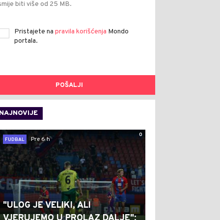
smije biti više od 25 MB.
Pristajete na
pravila korišćenja
Mondo
portala.
POŠALJI
NAJNOVIJE
0
Pre 6 h
FUDBAL
"ULOG JE VELIKI, ALI
VJERUJEMO U PROLAZ DALJE":