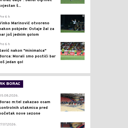
prolaz dalje": Sandi Ogrinec
svjestan š...
0
Pre 6 h
Vinko Marinović otvoreno
nakon pobjede: Ostaje žal za
bar još jednim golom
0
Pre 6 h
Savić nakon "minimalca"
Borca: Morali smo postići bar
još jedan gol
RK BORAC
0
05.08.2026.
Borac m:tel zakazao osam
kontrolnih utakmica pred
početak nove sezone
0
27.07.2026.