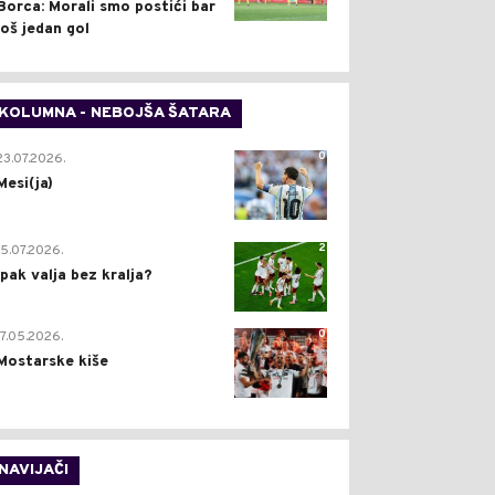
Borca: Morali smo postići bar
još jedan gol
KOLUMNA - NEBOJŠA ŠATARA
0
23.07.2026.
Mesi(ja)
2
15.07.2026.
Ipak valja bez kralja?
0
17.05.2026.
Mostarske kiše
NAVIJAČI