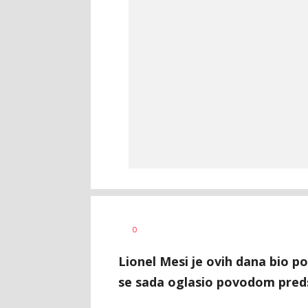
Goran
AUTOR
0
Arbutina
Lionel Mesi je ovih dana bio 
se sada oglasio povodom pred