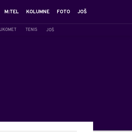
M:TEL
KOLUMNE
FOTO
JOŠ
UKOMET
TENIS
JOŠ