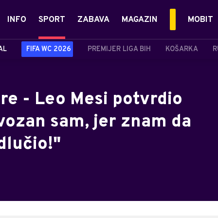
INFO
SPORT
ZABAVA
MAGAZIN
MOBIT
AL
FIFA WC 2026
PREMIJER LIGA BIH
KOŠARKA
R
ere - Leo Mesi potvrdio
rvozan sam, jer znam da
dlučio!"