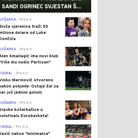
SANDI OGRINEC SVJESTAN Š...
0
KOŠARKA
Pre 6 h
|
Bivša vjerenica traži 50
miliona dolara od Luke
Dončića
0
KOŠARKA
Pre 6 h
|
Alen Smailagić ima novi klub:
"Više mu nudio Partizan"
0
FUDBAL
Pre 6 h
|
Vinko Marinović otvoreno
nakon pobjede: Ostaje žal za
bar još jednim golom
0
KOŠARKA
Pre 6 h
|
Srpske košarkašice u
polufinalu Eurobasketa!
0
FUDBAL
Pre 6 h
|
Savić nakon "minimalca"