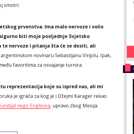
j smotri.
tskog prvenstva. Ima malo nervoze i volio
e sigurno biti moje posljednje Svjetsko
te nervoze i pitanja šta će se desiti, ali
i argentinskom novinaru Sebastijanu Vinjolu. Ipak,
 među favoritima za osvajanje turnira.
u reprezentacija koje su ispred nas, ali mi
poruka je igrača za kog je i Džejmi Karager rekao
Mundijal nego Engleska
, upravo zbog Mesija.