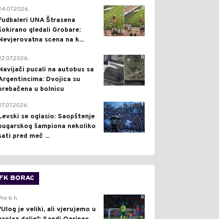
0
24.07.2026.
Fudbaleri UNA Štrasena
šokirano gledali Grobare:
Nevjerovatna scena na k...
0
22.07.2026.
Navijači pucali na autobus sa
Argentincima: Dvojica su
prebačena u bolnicu
1
07.07.2026.
Levski se oglasio: Saopštenje
bugarskog šampiona nekoliko
sati pred meč ...
FK BORAC
0
Pre 6 h
"Ulog je veliki, ali vjerujemo u