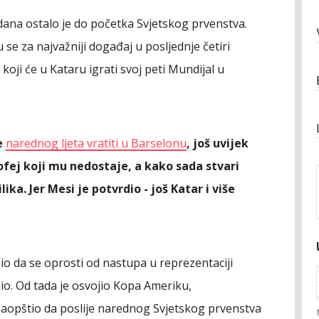
dana ostalo je do početka Svjetskog prvenstva.
se za najvažniji događaj u posljednje četiri
koji će u Kataru igrati svoj peti Mundijal u
e
narednog ljeta vratiti u Barselonu
, još uvijek
trofej koji mu nedostaje, a kako sada stvari
lika. Jer Mesi je potvrdio - još Katar i više
čio da se oprosti od nastupa u reprezentaciji
lio. Od tada je osvojio Kopa Ameriku,
saopštio da poslije narednog Svjetskog prvenstva