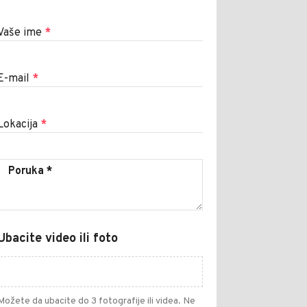
Vaše ime
*
E-mail
*
Lokacija
*
Ubacite video ili foto
Možete da ubacite do 3 fotografije ili videa. Ne