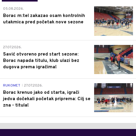
0
05.08.2026.
Borac m:tel zakazao osam kontrolnih
utakmica pred početak nove sezone
0
27.07.2026.
Savić otvoreno pred start sezone:
Borac napada titulu, klub ulazi bez
dugova prema igračima!
0
RUKOMET
27.07.2026.
|
Borac krenuo jako od starta, igrači
jedva dočekali početak priprema: Cilj se
zna - titula!