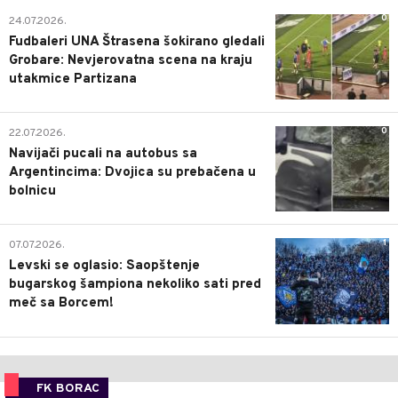
0
24.07.2026.
Fudbaleri UNA Štrasena šokirano gledali
Grobare: Nevjerovatna scena na kraju
utakmice Partizana
0
22.07.2026.
Navijači pucali na autobus sa
Argentincima: Dvojica su prebačena u
bolnicu
1
07.07.2026.
Levski se oglasio: Saopštenje
bugarskog šampiona nekoliko sati pred
meč sa Borcem!
FK BORAC