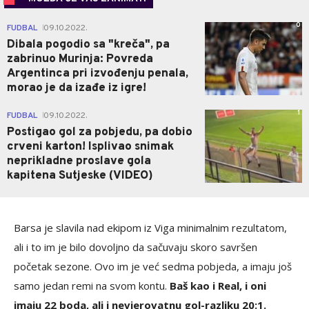
0
FUDBAL
09.10.2022.
|
Dibala pogodio sa "kreča", pa
zabrinuo Murinja: Povreda
Argentinca pri izvođenju penala,
morao je da izađe iz igre!
1
FUDBAL
09.10.2022.
|
Postigao gol za pobjedu, pa dobio
crveni karton! Isplivao snimak
neprikladne proslave gola
kapitena Sutjeske (VIDEO)
Barsa je slavila nad ekipom iz Viga minimalnim rezultatom,
ali i to im je bilo dovoljno da sačuvaju skoro savršen
početak sezone. Ovo im je već sedma pobjeda, a imaju još
samo jedan remi na svom kontu.
Baš kao i Real, i oni
imaju 22 boda, ali i nevjerovatnu gol-razliku 20:1.