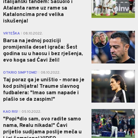
italijanski tandem: Sasuolo i
Atalanta rame uz rame sa
Kataloncima pred velika
iskušenja!
0
VRTEŠKA
08.10.2022.
|
Barsa na jednoj poziciji
promijenila deset igrača: Šest
godina su u haosu i bez rješenja,
evo koga sad Ćavi želi!
0
OTKRIO SIMPTOME!
08.10.2022.
|
Taj poraz ga je uništio - morao je
kod psihijatra! Traume slavnog
fudbalera: "Imao sam napade i
plašio se da zaspim!"
0
KAO RIS!
05.10.2022.
|
"Popi*dio sam, ovo radite samo
nama, Realu nikada!" Ćavi
prijetio sudijama poslije meča u