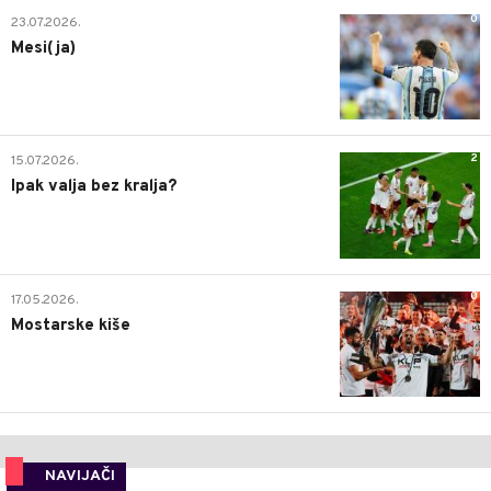
0
23.07.2026.
Mesi(ja)
2
15.07.2026.
Ipak valja bez kralja?
0
17.05.2026.
Mostarske kiše
NAVIJAČI