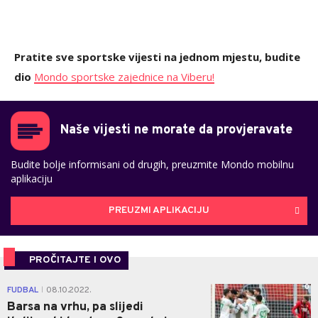
Pratite sve sportske vijesti na jednom mjestu, budite
dio
Mondo sportske zajednice na Viberu!
Naše vijesti ne morate da provjeravate
Budite bolje informisani od drugih, preuzmite Mondo mobilnu
aplikaciju
PREUZMI APLIKACIJU
PROČITAJTE I OVO
0
FUDBAL
08.10.2022.
|
Barsa na vrhu, pa slijedi