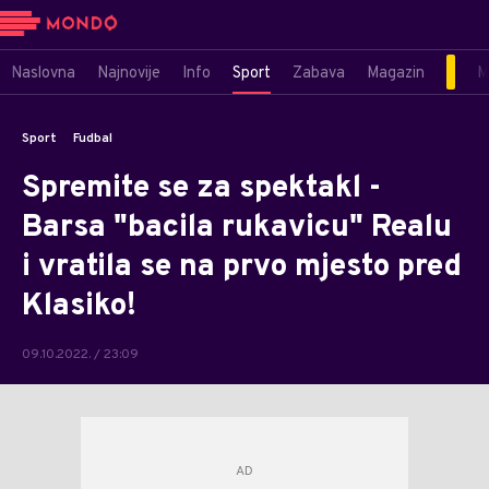
Naslovna
Najnovije
Info
Sport
Zabava
Magazin
M
Sport
Fudbal
Spremite se za spektakl -
Barsa "bacila rukavicu" Realu
i vratila se na prvo mjesto pred
Klasiko!
09.10.2022. / 23:09