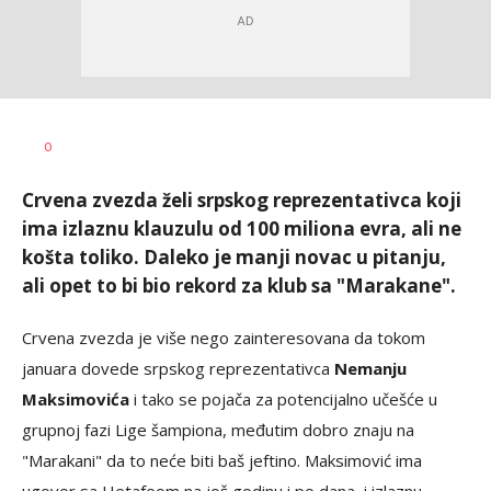
Bojan
AUTOR
0
Jakovljević
Crvena zvezda želi srpskog reprezentativca koji
ima izlaznu klauzulu od 100 miliona evra, ali ne
košta toliko. Daleko je manji novac u pitanju,
ali opet to bi bio rekord za klub sa "Marakane".
Crvena zvezda je više nego zainteresovana da tokom
januara dovede srpskog reprezentativca
Nemanju
Maksimovića
i tako se pojača za potencijalno učešće u
grupnoj fazi Lige šampiona, međutim dobro znaju na
"Marakani" da to neće biti baš jeftino. Maksimović ima