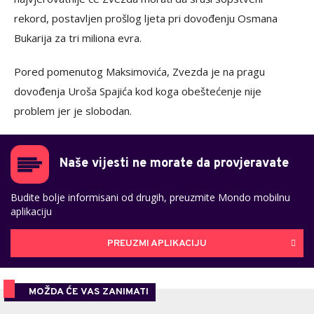
rekord, postavljen prošlog ljeta pri dovođenju Osmana
Bukarija za tri miliona evra.
Pored pomenutog Maksimovića, Zvezda je na pragu
dovođenja Uroša Spajića kod koga obeštećenje nije
problem jer je slobodan.
Naše vijesti ne morate da provjeravate
Budite bolje informisani od drugih, preuzmite Mondo mobilnu
aplikaciju
PREUZMI APLIKACIJU
MOŽDA ĆE VAS ZANIMATI