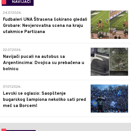
NAVIJAČI
0
24.07.2026.
Fudbaleri UNA Štrasena šokirano gledali
Grobare: Nevjerovatna scena na kraju
utakmice Partizana
0
22.07.2026.
Navijači pucali na autobus sa
Argentincima: Dvojica su prebačena u
bolnicu
1
07.07.2026.
Levski se oglasio: Saopštenje
bugarskog šampiona nekoliko sati pred
meč sa Borcem!