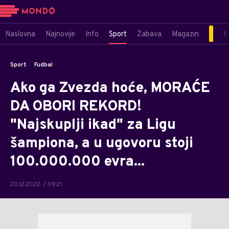
Naslovna
Najnovije
Info
Sport
Zabava
Magazin
M
Sport
Fudbal
Ako ga Zvezda hoće, MORAĆE
DA OBORI REKORD!
"Najskuplji ikad" za Ligu
šampiona, a u ugovoru stoji
100.000.000 evra...
20.12.2022. / 09:21