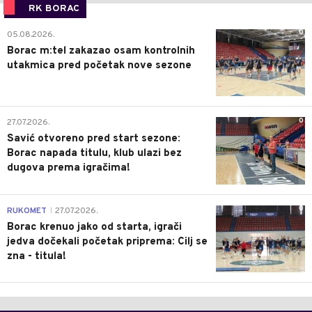
RK BORAC
0
05.08.2026.
Borac m:tel zakazao osam kontrolnih
utakmica pred početak nove sezone
0
27.07.2026.
Savić otvoreno pred start sezone:
Borac napada titulu, klub ulazi bez
dugova prema igračima!
0
RUKOMET
27.07.2026.
|
Borac krenuo jako od starta, igrači
jedva dočekali početak priprema: Cilj se
zna - titula!