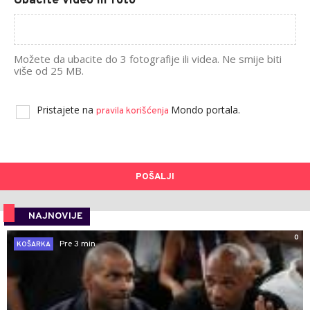
Ubacite video ili foto
Možete da ubacite do 3 fotografije ili videa. Ne smije biti
više od 25 MB.
Pristajete na
Mondo portala.
pravila korišćenja
POŠALJI
NAJNOVIJE
0
Pre 3 min
KOŠARKA