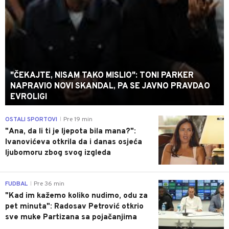
"ČEKAJTE, NISAM TAKO MISLIO": TONI PARKER
NAPRAVIO NOVI SKANDAL, PA SE JAVNO PRAVDAO
EVROLIGI
0
OSTALI SPORTOVI
Pre 19 min
|
"Ana, da li ti je ljepota bila mana?":
Ivanovićeva otkrila da i danas osjeća
ljubomoru zbog svog izgleda
0
FUDBAL
Pre 36 min
|
"Kad im kažemo koliko nudimo, odu za
pet minuta": Radosav Petrović otkrio
sve muke Partizana sa pojačanjima