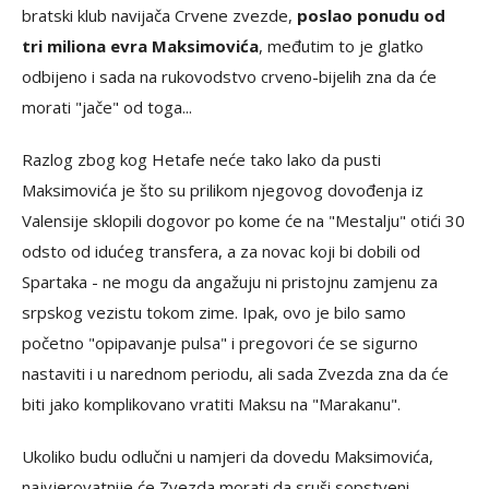
bratski klub navijača Crvene zvezde,
poslao ponudu od
tri miliona evra Maksimovića
, međutim to je glatko
odbijeno i sada na rukovodstvo crveno-bijelih zna da će
morati "jače" od toga...
Razlog zbog kog Hetafe neće tako lako da pusti
Maksimovića je što su prilikom njegovog dovođenja iz
Valensije sklopili dogovor po kome će na "Mestalju" otići 30
odsto od idućeg transfera, a za novac koji bi dobili od
Spartaka - ne mogu da angažuju ni pristojnu zamjenu za
srpskog vezistu tokom zime. Ipak, ovo je bilo samo
početno "opipavanje pulsa" i pregovori će se sigurno
nastaviti i u narednom periodu, ali sada Zvezda zna da će
biti jako komplikovano vratiti Maksu na "Marakanu".
Ukoliko budu odlučni u namjeri da dovedu Maksimovića,
najvjerovatnije će Zvezda morati da sruši sopstveni