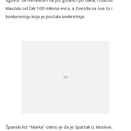
ugovor sa Hetafeom na još godinu i po dana, i izlaznu
klauzulu od čak 100 miliona evra, a Zvezda na sve to i
konkurenciju koja je postala konkretnija.
Španski list "Marka" otkrio je da je Spartak iz Moskve,