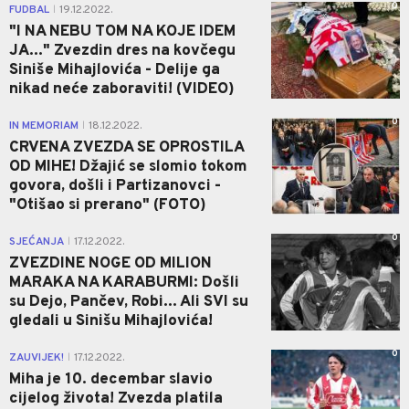
0
FUDBAL
19.12.2022.
|
"I NA NEBU TOM NA KOJE IDEM
JA..." Zvezdin dres na kovčegu
Siniše Mihajlovića - Delije ga
nikad neće zaboraviti! (VIDEO)
0
IN MEMORIAM
18.12.2022.
|
CRVENA ZVEZDA SE OPROSTILA
OD MIHE! Džajić se slomio tokom
govora, došli i Partizanovci -
"Otišao si prerano" (FOTO)
0
SJEĆANJA
17.12.2022.
|
ZVEZDINE NOGE OD MILION
MARAKA NA KARABURMI: Došli
su Dejo, Pančev, Robi... Ali SVI su
gledali u Sinišu Mihajlovića!
0
ZAUVIJEK!
17.12.2022.
|
Miha je 10. decembar slavio
cijelog života! Zvezda platila