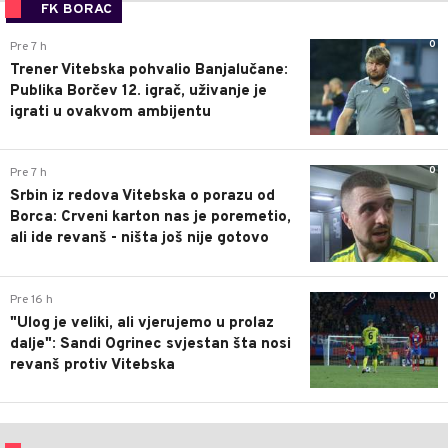
FK BORAC
0
Pre 7 h
Trener Vitebska pohvalio Banjalučane:
Publika Borčev 12. igrač, uživanje je
igrati u ovakvom ambijentu
0
Pre 7 h
Srbin iz redova Vitebska o porazu od
Borca: Crveni karton nas je poremetio,
ali ide revanš - ništa još nije gotovo
0
Pre 16 h
"Ulog je veliki, ali vjerujemo u prolaz
dalje": Sandi Ogrinec svjestan šta nosi
revanš protiv Vitebska