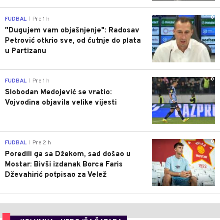
0
FUDBAL
Pre 1 h
|
"Dugujem vam objašnjenje": Radosav
Petrović otkrio sve, od ćutnje do plata
u Partizanu
0
FUDBAL
Pre 1 h
|
Slobodan Medojević se vratio:
Vojvodina objavila velike vijesti
0
FUDBAL
Pre 2 h
|
Poredili ga sa Džekom, sad došao u
Mostar: Bivši izdanak Borca Faris
Dževahirić potpisao za Velež