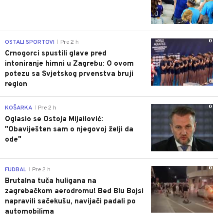
0
OSTALI SPORTOVI
Pre 2 h
|
Crnogorci spustili glave pred
intoniranje himni u Zagrebu: O ovom
potezu sa Svjetskog prvenstva bruji
region
0
KOŠARKA
Pre 2 h
|
Oglasio se Ostoja Mijailović:
"Obaviješten sam o njegovoj želji da
ode"
0
FUDBAL
Pre 2 h
|
Brutalna tuča huligana na
zagrebačkom aerodromu! Bed Blu Bojsi
napravili sačekušu, navijači padali po
automobilima