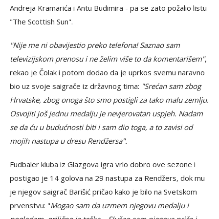
Andreja Kramarića i Antu Budimira - pa se zato požalio listu
"The Scottish Sun".
"Nije me ni obavijestio preko telefona! Saznao sam
televizijskom prenosu i ne želim više to da komentarišem"
,
rekao je Čolak i potom dodao da je uprkos svemu naravno
bio uz svoje saigrače iz državnog tima:
"Srećan sam zbog
Hrvatske, zbog onoga što smo postigli za tako malu zemlju.
Osvojiti još jednu medalju je nevjerovatan uspjeh. Nadam
se da ću u budućnosti biti i sam dio toga, a to zavisi od
mojih nastupa u dresu Rendžersa".
Fudbaler kluba iz Glazgova igra vrlo dobro ove sezone i
postigao je 14 golova na 29 nastupa za Rendžers, dok mu
je njegov saigrač Barišić pričao kako je bilo na Svetskom
prvenstvu: "
Mogao sam da uzmem njegovu medalju i