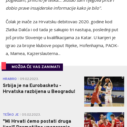
pogledam, prilično je teška... Slušao sam njegova priče i
dobio prave insajderske informacije kako je bilo".
Čolak je inače za Hrvatsku debitovao 2020. godine kod
Zlatka Dalića i od tada je sakupio tri nastupa, poslednji put
još protiv Slovenije u kvalifikacijama za Katar. U karijeri je
igrao za brojne klubove poput Rijeke, Hofenhajma, PAOK-
a, Mamea, Kajzerslauterna...
MOŽDA ĆE VAS ZANIMATI
0
HRABRO
09.02.2023.
|
Srbija je na Eurobasketu -
Hrvatska razbijena u Beogradu!
0
TEŠKO JE
05.02.2023.
|
"Mi Hrvati ćemo postati druga