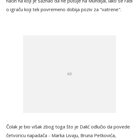
način na koji je saznao da ne putuje na Mundijal, iako se radi
o igraču koji tek povremeno dobija poziv za "vatrene".
Čolak je bio višak zbog toga što je Dalić odlučio da povede
četvoricu napadača - Marka Livaju, Bruna Petkovića,