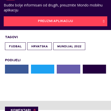
Budite bolje informisani od drugih, preuzmite Mondo mobilnu
aplikaciju
PREUZMI APLIKACIJU
TAGOVI
FUDBAL
HRVATSKA
MUNDIJAL 2022
PODIJELI
KOMENTARI
0