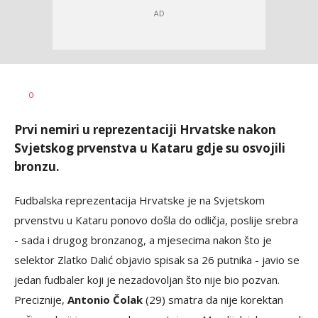
Haris
AUTOR
0
Krhalić
Prvi nemiri u reprezentaciji Hrvatske nakon
Svjetskog prvenstva u Kataru gdje su osvojili
bronzu.
Fudbalska reprezentacija Hrvatske je na Svjetskom
prvenstvu u Kataru ponovo došla do odličja, poslije srebra
- sada i drugog bronzanog, a mjesecima nakon što je
selektor Zlatko Dalić objavio spisak sa 26 putnika - javio se
jedan fudbaler koji je nezadovoljan što nije bio pozvan.
Preciznije,
Antonio Čolak
(29) smatra da nije korektan