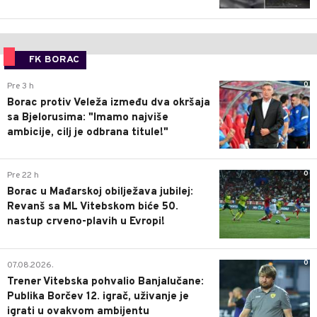
FK BORAC
0
Pre 3 h
Borac protiv Veleža između dva okršaja
sa Bjelorusima: "Imamo najviše
ambicije, cilj je odbrana titule!"
0
Pre 22 h
Borac u Mađarskoj obilježava jubilej:
Revanš sa ML Vitebskom biće 50.
nastup crveno-plavih u Evropi!
0
07.08.2026.
Trener Vitebska pohvalio Banjalučane:
Publika Borčev 12. igrač, uživanje je
igrati u ovakvom ambijentu