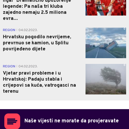
liga!" Dramatično upozorenje
legende: Pa naša tri kluba
zajedno nemaju 2.5 miliona
evra...
0
REGION
04.02.2023.
|
Hrvatsku pogodilo nevrijeme,
prevrnuo se kamion, u Splitu
povrijeđeno dijete
0
REGION
04.02.2023.
|
Vjetar pravi probleme i u
Hrvatskoj: Padaju stabla i
crijepovi sa kuća, vatrogasci na
terenu
Naše vijesti ne morate da provjeravate