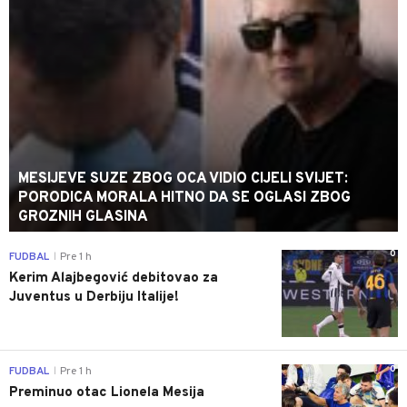
MESIJEVE SUZE ZBOG OCA VIDIO CIJELI SVIJET:
PORODICA MORALA HITNO DA SE OGLASI ZBOG
GROZNIH GLASINA
0
FUDBAL
Pre 1 h
|
Kerim Alajbegović debitovao za
Juventus u Derbiju Italije!
0
FUDBAL
Pre 1 h
|
Preminuo otac Lionela Mesija