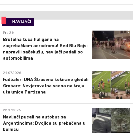
NAVIJAČI
0
Pre 2 h
Brutalna tuča huligana na
zagrebačkom aerodromu! Bed Blu Bojsi
napravili sačekušu, navijači padali po
automobilima
0
24.07.2026.
Fudbaleri UNA Štrasena šokirano gledali
Grobare: Nevjerovatna scena na kraju
utakmice Partizana
0
22.07.2026.
Navijači pucali na autobus sa
Argentincima: Dvojica su prebačena u
bolnicu