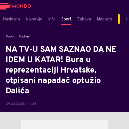
Naslovna
Najnovije
Info
Sport
Zabava
Magazin
M
Sport
Fudbal
NA TV-U SAM SAZNAO DA NE
IDEM U KATAR! Bura u
reprezentaciji Hrvatske,
otpisani napadač optužio
Dalića
09.02.2023. / 10:26