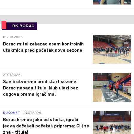
RK BORAC
0
05.08.2026.
Borac m:tel zakazao osam kontrolnih
utakmica pred početak nove sezone
0
27.07.2026.
Savić otvoreno pred start sezone:
Borac napada titulu, klub ulazi bez
dugova prema igračima!
0
RUKOMET
27.07.2026.
|
Borac krenuo jako od starta, igrači
jedva dočekali početak priprema: Cilj se
zna - titula!