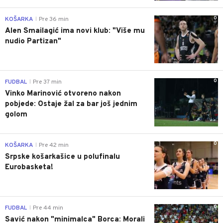
0
KOŠARKA
Pre 36 min
|
Alen Smailagić ima novi klub: "Više mu
nudio Partizan"
0
FUDBAL
Pre 37 min
|
Vinko Marinović otvoreno nakon
pobjede: Ostaje žal za bar još jednim
golom
0
KOŠARKA
Pre 42 min
|
Srpske košarkašice u polufinalu
Eurobasketa!
0
FUDBAL
Pre 44 min
|
Savić nakon "minimalca" Borca: Morali