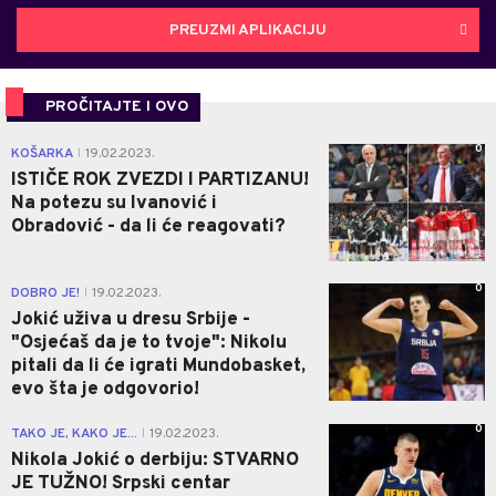
PREUZMI APLIKACIJU
PROČITAJTE I OVO
0
KOŠARKA
19.02.2023.
|
ISTIČE ROK ZVEZDI I PARTIZANU!
Na potezu su Ivanović i
Obradović - da li će reagovati?
0
DOBRO JE!
19.02.2023.
|
Jokić uživa u dresu Srbije -
"Osjećaš da je to tvoje": Nikolu
pitali da li će igrati Mundobasket,
evo šta je odgovorio!
0
TAKO JE, KAKO JE...
19.02.2023.
|
Nikola Jokić o derbiju: STVARNO
JE TUŽNO! Srpski centar