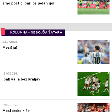
smo postići bar još jedan gol
KOLUMNA - NEBOJŠA ŠATARA
0
23.07.2026.
Mesi(ja)
2
15.07.2026.
Ipak valja bez kralja?
0
17.05.2026.
Mostarske kiše