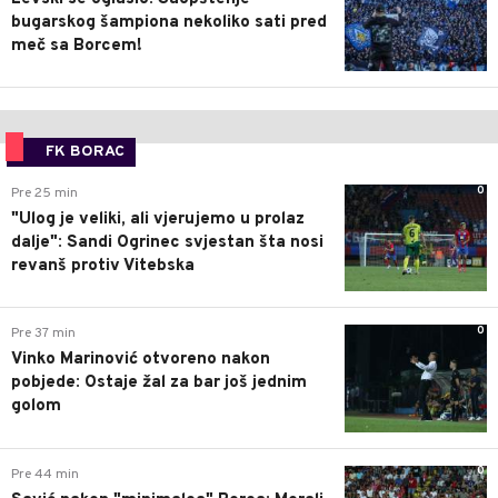
bugarskog šampiona nekoliko sati pred
meč sa Borcem!
FK BORAC
0
Pre 25 min
"Ulog je veliki, ali vjerujemo u prolaz
dalje": Sandi Ogrinec svjestan šta nosi
revanš protiv Vitebska
0
Pre 37 min
Vinko Marinović otvoreno nakon
pobjede: Ostaje žal za bar još jednim
golom
0
Pre 44 min