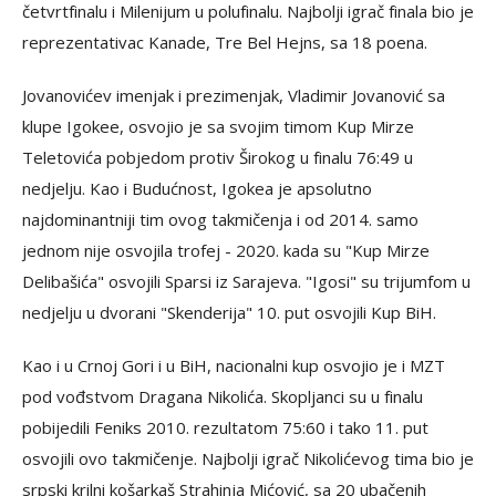
četvrtfinalu i Milenijum u polufinalu. Najbolji igrač finala bio je
reprezentativac Kanade, Tre Bel Hejns, sa 18 poena.
Jovanovićev imenjak i prezimenjak, Vladimir Jovanović sa
klupe Igokee, osvojio je sa svojim timom Kup Mirze
Teletovića pobjedom protiv Širokog u finalu 76:49 u
nedjelju. Kao i Budućnost, Igokea je apsolutno
najdominantniji tim ovog takmičenja i od 2014. samo
jednom nije osvojila trofej - 2020. kada su "Kup Mirze
Delibašića" osvojili Sparsi iz Sarajeva. "Igosi" su trijumfom u
nedjelju u dvorani "Skenderija" 10. put osvojili Kup BiH.
Kao i u Crnoj Gori i u BiH, nacionalni kup osvojio je i MZT
pod vođstvom Dragana Nikolića. Skopljanci su u finalu
pobijedili Feniks 2010. rezultatom 75:60 i tako 11. put
osvojili ovo takmičenje. Najbolji igrač Nikolićevog tima bio je
srpski krilni košarkaš Strahinja Mićović, sa 20 ubačenih