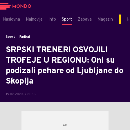
Naslovna
Najnovije
Info
Sport
Zabava
Magazin
M
Sport
Fudbal
SRPSKI TRENERI OSVOJILI
TROFEJE U REGIONU: Oni su
podizali pehare od Ljubljane do
Skoplja
19.02.2023. / 20:52