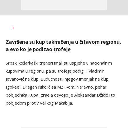
Haris
AUTOR
0
Krhalić
Završena su kup takmičenja u čitavom regionu,
a evo ko je podizao trofeje
Srpski košarkaški treneri imali su uspjehe u nacionalnim
kupovima u regionu, pa su trofeje podigli i Vladimir
Jovanović na klupi Budućnosti, njegov imenjak na klupi
Igokee i Dragan Nikolić sa MZT-om. Naravno, pehar
pobjednika Kupa Izraela osvojio je Aleksandar Džikić i to
pobjedom protiv velikog Makabija.