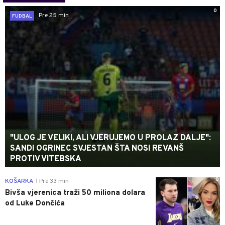
0
Pre 25 min
FUDBAL
"ULOG JE VELIKI, ALI VJERUJEMO U PROLAZ DALJE":
SANDI OGRINEC SVJESTAN ŠTA NOSI REVANŠ
PROTIV VITEBSKA
0
KOŠARKA
Pre 33 min
|
Bivša vjerenica traži 50 miliona dolara
od Luke Dončića