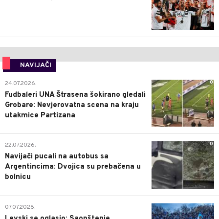
NAVIJAČI
0
24.07.2026.
Fudbaleri UNA Štrasena šokirano gledali
Grobare: Nevjerovatna scena na kraju
utakmice Partizana
0
22.07.2026.
Navijači pucali na autobus sa
Argentincima: Dvojica su prebačena u
bolnicu
1
07.07.2026.
Levski se oglasio: Saopštenje