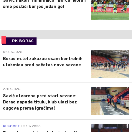
Savić nakon "minimalca" Borca: Morali
smo postići bar još jedan gol
RK BORAC
0
05.08.2026.
Borac m:tel zakazao osam kontrolnih
utakmica pred početak nove sezone
0
27.07.2026.
Savić otvoreno pred start sezone:
Borac napada titulu, klub ulazi bez
dugova prema igračima!
0
RUKOMET
27.07.2026.
|