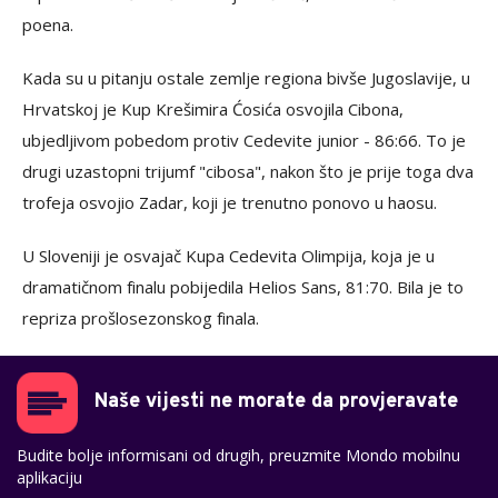
poena.
Kada su u pitanju ostale zemlje regiona bivše Jugoslavije, u
Hrvatskoj je Kup Krešimira Ćosića osvojila Cibona,
ubjedljivom pobedom protiv Cedevite junior - 86:66. To je
drugi uzastopni trijumf "cibosa", nakon što je prije toga dva
trofeja osvojio Zadar, koji je trenutno ponovo u haosu.
U Sloveniji je osvajač Kupa Cedevita Olimpija, koja je u
dramatičnom finalu pobijedila Helios Sans, 81:70. Bila je to
repriza prošlosezonskog finala.
Naše vijesti ne morate da provjeravate
Budite bolje informisani od drugih, preuzmite Mondo mobilnu
aplikaciju