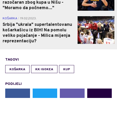
razočaran zbog kupa u Nišu -
"Moramo da počnemo..."
0
KOŠARKA
19.02.2023.
|
Srbija "ukrala" supertalentovanu
košarkašicu iz BIH! Na pomolu
veliko pojačanje - Milica mijenja
reprezentaciju?
TAGOVI
KOŠARKA
KK IGOKEA
KUP
PODIJELI