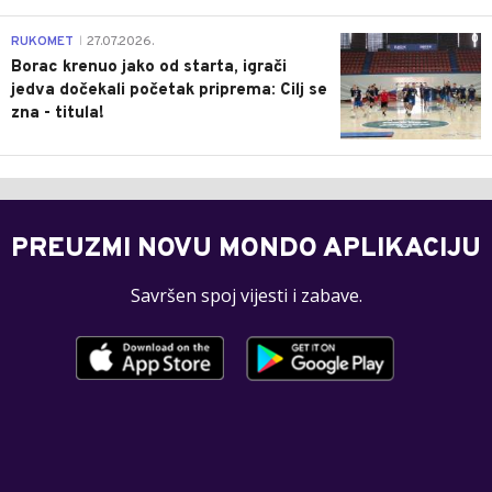
0
RUKOMET
27.07.2026.
|
Borac krenuo jako od starta, igrači
jedva dočekali početak priprema: Cilj se
zna - titula!
PREUZMI NOVU MONDO APLIKACIJU
Savršen spoj vijesti i zabave.