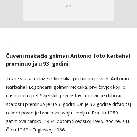
Bojan
AUTOR
0
Jakovljević
Čuveni meksički golman Antonio Toto Karbahal
preminuo je u 93. godini.
Tužne vijesti dolaze iz Meksika, preminuo je veliki
Antonio
Karbahal
! Legendarni golman Meksika, prvi čovjek koji je
nastupio na pet Svjetskih prvenstava doživio je duboku
starost i preminuo je u 93. godini. On je 32 godine držao taj
rekord pošto je branio za svoju zemlju u Brazilu 1950.
zatim Švajcarskoj 1954. potom Švedskoj 1985. godine, a i u
Čileu 1962. i Engleskoj 1966.