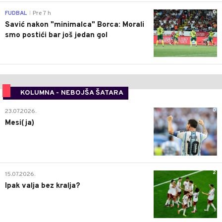
0
FUDBAL
Pre 7 h
|
Savić nakon "minimalca" Borca: Morali
smo postići bar još jedan gol
KOLUMNA - NEBOJŠA ŠATARA
0
23.07.2026.
Mesi(ja)
2
15.07.2026.
Ipak valja bez kralja?