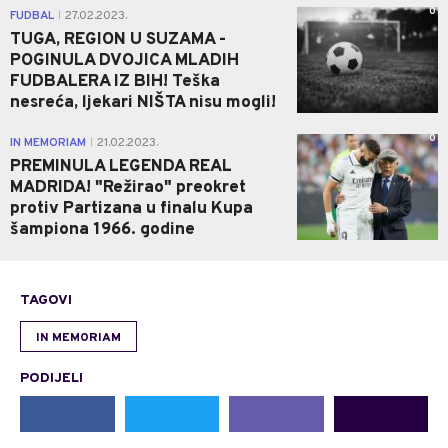
0
FUDBAL
27.02.2023.
|
TUGA, REGION U SUZAMA -
POGINULA DVOJICA MLADIH
FUDBALERA IZ BIH! Teška
nesreća, ljekari NIŠTA nisu mogli!
0
IN MEMORIAM
21.02.2023.
|
PREMINULA LEGENDA REAL
MADRIDA! "Režirao" preokret
protiv Partizana u finalu Kupa
šampiona 1966. godine
TAGOVI
IN MEMORIAM
PODIJELI