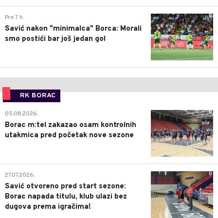
0
Pre 7 h
Savić nakon "minimalca" Borca: Morali
smo postići bar još jedan gol
RK BORAC
0
05.08.2026.
Borac m:tel zakazao osam kontrolnih
utakmica pred početak nove sezone
0
27.07.2026.
Savić otvoreno pred start sezone:
Borac napada titulu, klub ulazi bez
dugova prema igračima!