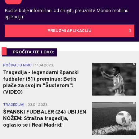
Budite bolje informisani od drugih, preuzmite Mondo mobilnu
aplikaciju
PREUZMI APLIKACIJU
PROČITAJTE I OVO:
0
POČIVAJ U MIRU
17.04.2023.
|
Tragedija - legendarni španski
fudbaler (51) preminuo: Betis
plače za svojim "Šusterom"!
(VIDEO)
0
TRAGEDIJA!
03.04.2023.
|
ŠPANSKI FUDBALER (24) UBIJEN
NOŽEM: Strašna tragedija,
oglasio se i Real Madrid!