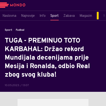
Naslovna
Najnovije
Info
Sport
Zabava
Magazin
M
Sport
Fudbal
TUGA - PREMINUO TOTO
KARBAHAL: Držao rekord
Mundijala decenijama prije
Mesija i Ronalda, odbio Real
zbog svog kluba!
10.05.2023. / 13:07