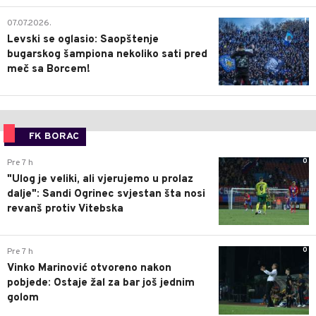
1
07.07.2026.
Levski se oglasio: Saopštenje
bugarskog šampiona nekoliko sati pred
meč sa Borcem!
FK BORAC
0
Pre 7 h
"Ulog je veliki, ali vjerujemo u prolaz
dalje": Sandi Ogrinec svjestan šta nosi
revanš protiv Vitebska
0
Pre 7 h
Vinko Marinović otvoreno nakon
pobjede: Ostaje žal za bar još jednim
golom