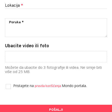
Lokacija
*
Ubacite video ili foto
Možete da ubacite do 3 fotografije ili videa. Ne smije biti
više od 25 MB.
Pristajete na
Mondo portala.
pravila korišćenja
POŠALJI