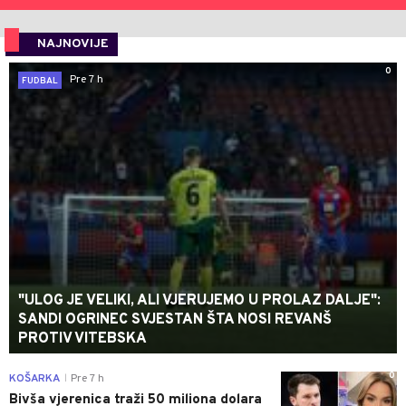
NAJNOVIJE
0
Pre 7 h
FUDBAL
"ULOG JE VELIKI, ALI VJERUJEMO U PROLAZ DALJE":
SANDI OGRINEC SVJESTAN ŠTA NOSI REVANŠ
PROTIV VITEBSKA
0
KOŠARKA
Pre 7 h
|
Bivša vjerenica traži 50 miliona dolara