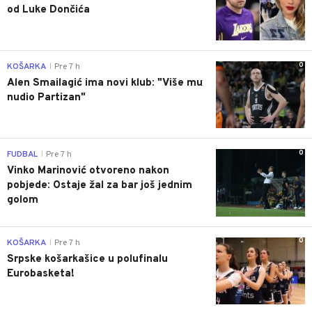
od Luke Dončića
0
KOŠARKA
Pre 7 h
|
Alen Smailagić ima novi klub: "Više mu
nudio Partizan"
0
FUDBAL
Pre 7 h
|
Vinko Marinović otvoreno nakon
pobjede: Ostaje žal za bar još jednim
golom
0
KOŠARKA
Pre 7 h
|
Srpske košarkašice u polufinalu
Eurobasketa!