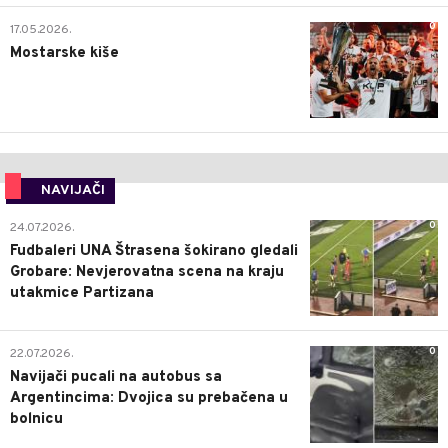
0
17.05.2026.
Mostarske kiše
NAVIJAČI
0
24.07.2026.
Fudbaleri UNA Štrasena šokirano gledali
Grobare: Nevjerovatna scena na kraju
utakmice Partizana
0
22.07.2026.
Navijači pucali na autobus sa
Argentincima: Dvojica su prebačena u
bolnicu