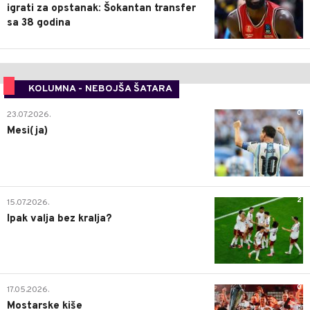
igrati za opstanak: Šokantan transfer
sa 38 godina
KOLUMNA - NEBOJŠA ŠATARA
0
23.07.2026.
Mesi(ja)
2
15.07.2026.
Ipak valja bez kralja?
0
17.05.2026.
Mostarske kiše