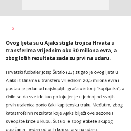
Dragan
AUTOR
0
Šutvić
Ovog ljeta su u Ajaks stigla trojica Hrvata u
transferima vrijednim oko 30 miliona evra, a
zbog loših rezultata sada su prvi na udaru.
Hrvatski fudbaler Josip Šutalo (23) stigao je ovog ljeta u
Ajaks iz Dinama u transferu vrijednom 20,5 miliona evra i
postao je jedan od najskupljih igrača u istoriji "kopljanika", a
činilo se da sve ide kao po loju jer je u jednoj od svojih
prvih utakmica ponio čak i kapitensku traku. Međutim, zbog
katastrofalnih rezultata koje Ajaks bilježi ove sezone i
sveopšte krize u klubu, Šutalo je zbog etikete skupog
pojačanja - jedan od onih koji su prvi na udaru.