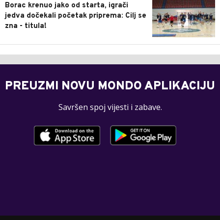
Borac krenuo jako od starta, igrači
jedva dočekali početak priprema: Cilj se
zna - titula!
PREUZMI NOVU MONDO APLIKACIJU
Savršen spoj vijesti i zabave.