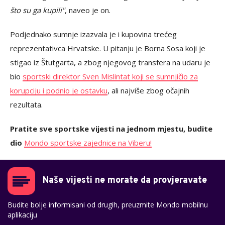
što su ga kupili"
, naveo je on.
Podjednako sumnje izazvala je i kupovina trećeg
reprezentativca Hrvatske. U pitanju je Borna Sosa koji je
stigao iz Štutgarta, a zbog njegovog transfera na udaru je
bio
sportski direktor Sven Mislintat koji se sumnjičio za
korupciju i podnio je ostavku
, ali najviše zbog očajnih
rezultata.
Pratite sve sportske vijesti na jednom mjestu, budite
dio
Mondo sportske zajednice na Viberu!
Naše vijesti ne morate da provjeravate
Budite bolje informisani od drugih, preuzmite Mondo mobilnu
aplikaciju