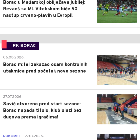
Borac u Mađarskoj obilježava jubilej:
Revanš sa ML Vitebskom biće 50.
nastup crveno-plavih u Evropi!
RK BORAC
0
05.08.2026.
Borac m:tel zakazao osam kontrolnih
utakmica pred početak nove sezone
0
27.07.2026.
Savić otvoreno pred start sezone:
Borac napada titulu, klub ulazi bez
dugova prema igračima!
0
RUKOMET
27.07.2026.
|