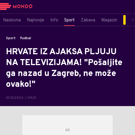
Naslovna
Najnovije
Info
Sport
Zabava
Magazin
M
Sport
Fudbal
HRVATE IZ AJAKSA PLJUJU
NA TELEVIZIJAMA! "Pošaljite
ga nazad u Zagreb, ne može
ovako!"
10.10.2023. / 09:21