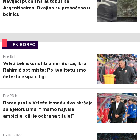
Navijači pucali na autobus sa
Argentincima: Dvojica su prebačena u
bolnicu
FK BORAC
0
Pre 15 h
Velež želi iskoristiti umor Borca, Ibro
Rahimić optimista: Po kvalitetu smo
četvrta ekipa u ligi
0
Pre 23 h
Borac protiv Veleža između dva okršaja
sa Bjelorusima: "Imamo najviše
ambicije, cilj je odbrana titule!"
0
07.08.2026.