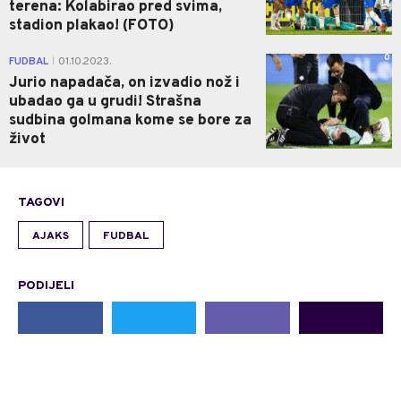
terena: Kolabirao pred svima,
stadion plakao! (FOTO)
0
FUDBAL
01.10.2023.
|
Jurio napadača, on izvadio nož i
ubadao ga u grudi! Strašna
sudbina golmana kome se bore za
život
TAGOVI
AJAKS
FUDBAL
PODIJELI