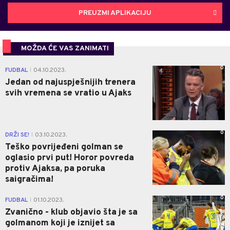
PREUZMI APLIKACIJU
MOŽDA ĆE VAS ZANIMATI
0
FUDBAL
04.10.2023.
|
Jedan od najuspješnijih trenera
svih vremena se vratio u Ajaks
0
DRŽI SE!
03.10.2023.
|
Teško povrijeđeni golman se
oglasio prvi put! Horor povreda
protiv Ajaksa, pa poruka
saigračima!
0
FUDBAL
01.10.2023.
|
Zvanično - klub objavio šta je sa
golmanom koji je iznijet sa