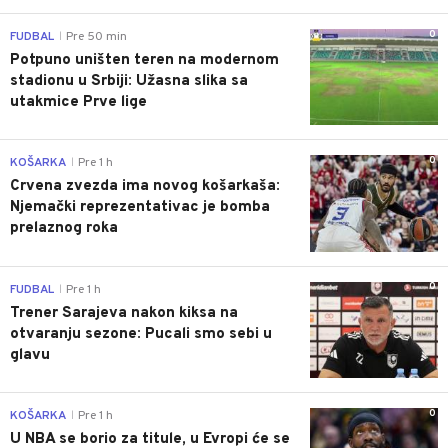
0
FUDBAL
Pre 50 min
|
Potpuno uništen teren na modernom
stadionu u Srbiji: Užasna slika sa
utakmice Prve lige
0
KOŠARKA
Pre 1 h
|
Crvena zvezda ima novog košarkaša:
Njemački reprezentativac je bomba
prelaznog roka
0
FUDBAL
Pre 1 h
|
Trener Sarajeva nakon kiksa na
otvaranju sezone: Pucali smo sebi u
glavu
0
KOŠARKA
Pre 1 h
|
U NBA se borio za titule, u Evropi će se