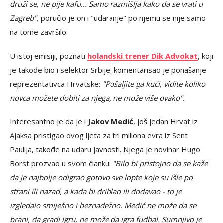
druži se, ne pije kafu... Samo razmišlja kako da se vrati u
Zagreb",
poručio je on i "udaranje" po njemu se nije samo
na tome završilo.
U istoj emisiji, poznati
holandski trener Dik Advokat
, koji
je takođe bio i selektor Srbije, komentarisao je ponašanje
reprezentativca Hrvatske:
"Pošaljite ga kući, vidite koliko
novca možete dobiti za njega, ne može više ovako".
Interesantno je da je i
Jakov Medić
, još jedan Hrvat iz
Ajaksa pristigao ovog ljeta za tri miliona evra iz Sent
Paulija, takođe na udaru javnosti. Njega je novinar Hugo
Borst prozvao u svom članku:
"Bilo bi pristojno da se kaže
da je najbolje odigrao gotovo sve lopte koje su išle po
strani ili nazad, a kada bi driblao ili dodavao - to je
izgledalo smiješno i beznadežno. Medić ne može da se
brani, da gradi igru, ne može da igra fudbal. Sumnjivo je