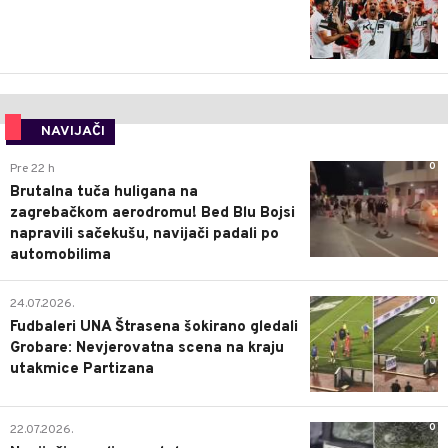
NAVIJAČI
0
Pre 22 h
Brutalna tuča huligana na
zagrebačkom aerodromu! Bed Blu Bojsi
napravili sačekušu, navijači padali po
automobilima
0
24.07.2026.
Fudbaleri UNA Štrasena šokirano gledali
Grobare: Nevjerovatna scena na kraju
utakmice Partizana
0
22.07.2026.