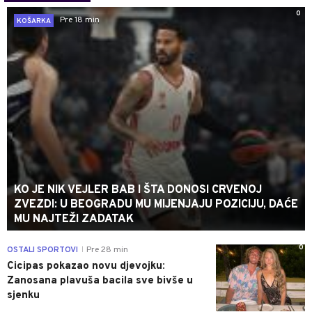
0
Pre 18 min
KOŠARKA
KO JE NIK VEJLER BAB I ŠTA DONOSI CRVENOJ
ZVEZDI: U BEOGRADU MU MIJENJAJU POZICIJU, DAĆE
MU NAJTEŽI ZADATAK
0
OSTALI SPORTOVI
Pre 28 min
|
Cicipas pokazao novu djevojku:
Zanosana plavuša bacila sve bivše u
sjenku