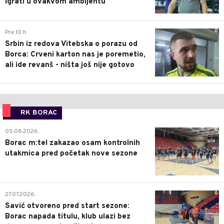
igrati u ovakvom ambijentu
0
Pre 10 h
Srbin iz redova Vitebska o porazu od
Borca: Crveni karton nas je poremetio,
ali ide revanš - ništa još nije gotovo
RK BORAC
0
05.08.2026.
Borac m:tel zakazao osam kontrolnih
utakmica pred početak nove sezone
0
27.07.2026.
Savić otvoreno pred start sezone:
Borac napada titulu, klub ulazi bez