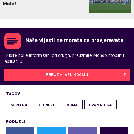
Mole!
Naše vijesti ne morate da provjeravate
Budite bolje informisani od drugih, preuzmite Mondo mobilnu
aplikaciju
PREUZMI APLIKACIJU
TAGOVI
SERIJA A
UDINEZE
ROMA
EVAN NDIKA
PODIJELI