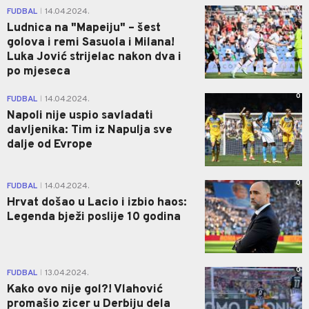
0
FUDBAL
14.04.2024.
|
Ludnica na "Mapeiju" – šest
golova i remi Sasuola i Milana!
Luka Jović strijelac nakon dva i
po mjeseca
0
FUDBAL
14.04.2024.
|
Napoli nije uspio savladati
davljenika: Tim iz Napulja sve
dalje od Evrope
0
FUDBAL
14.04.2024.
|
Hrvat došao u Lacio i izbio haos:
Legenda bježi poslije 10 godina
0
FUDBAL
13.04.2024.
|
Kako ovo nije gol?! Vlahović
promašio zicer u Derbiju dela