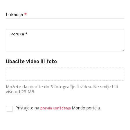
Lokacija
*
Ubacite video ili foto
Možete da ubacite do 3 fotografije ili videa. Ne smije biti
više od 25 MB.
Pristajete na
Mondo portala.
pravila korišćenja