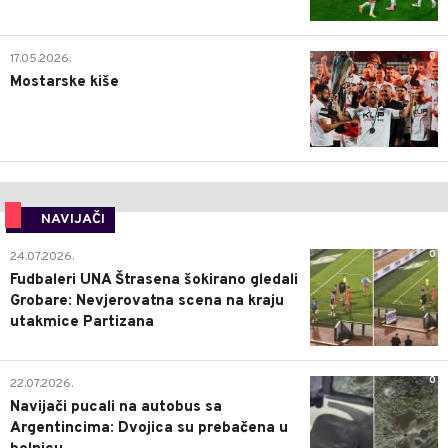
0
17.05.2026.
Mostarske kiše
NAVIJAČI
0
24.07.2026.
Fudbaleri UNA Štrasena šokirano gledali
Grobare: Nevjerovatna scena na kraju
utakmice Partizana
0
22.07.2026.
Navijači pucali na autobus sa
Argentincima: Dvojica su prebačena u