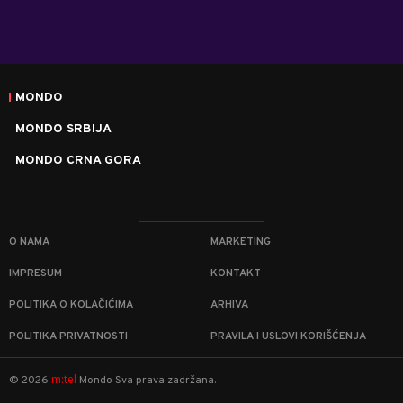
MONDO
MONDO SRBIJA
MONDO CRNA GORA
O NAMA
MARKETING
IMPRESUM
KONTAKT
POLITIKA O KOLAČIĆIMA
ARHIVA
POLITIKA PRIVATNOSTI
PRAVILA I USLOVI KORIŠĆENJA
m:tel
©
2026
Mondo
Sva prava zadržana.