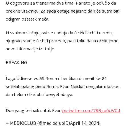
U dogovoru sa trenerima dva tima, Paireto je odlučio da
prekine utakmicu. Za sada ostaje nejasno da li će sutra biti
odigran ostatak meča.
U svakom slučaju, svi se nadaju da će Ndika biti u redu,
njegovo stanje će biti praćeno, pa u toku dana očekujemo
nove informacije iz Italije.
BREAKING
Laga Udinese vs AS Roma dihentikan di menit ke-81
setelah palang pintu Roma, Evan Ndicka mengalami kolaps
dan belum diketahui penyebabnya.
Doa yang terbaik untuk Evan!
pic.twitter.com/78Bgo6cWCd
April 14, 2024
— MEDIOCLUB (@medioclubID)