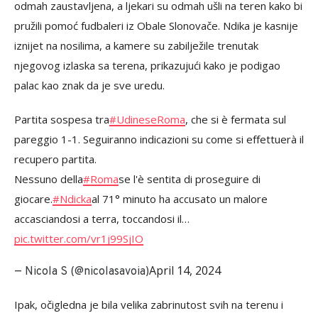
odmah zaustavljena, a ljekari su odmah ušli na teren kako bi
pružili pomoć fudbaleri iz Obale Slonovače. Ndika je kasnije
iznijet na nosilima, a kamere su zabilježile trenutak
njegovog izlaska sa terena, prikazujući kako je podigao
palac kao znak da je sve uredu.
Partita sospesa tra
#UdineseRoma
, che si è fermata sul
pareggio 1-1. Seguiranno indicazioni su come si effettuerà il
recupero partita.
Nessuno della
#Roma
se l'è sentita di proseguire di
giocare.
#Ndicka
al 71° minuto ha accusato un malore
accasciandosi a terra, toccandosi il…
pic.twitter.com/vr1j99SjIO
April 14, 2024
— Nicola S (@nicolasavoia)
Ipak, očigledna je bila velika zabrinutost svih na terenu i