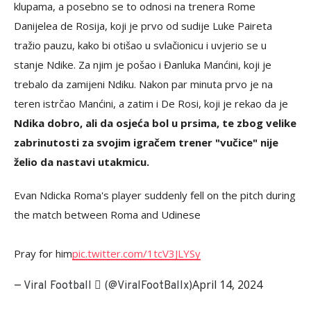
klupama, a posebno se to odnosi na trenera Rome
Danijelea de Rosija, koji je prvo od sudije Luke Paireta
tražio pauzu, kako bi otišao u svlačionicu i uvjerio se u
stanje Ndike. Za njim je pošao i Đanluka Manćini, koji je
trebalo da zamijeni Ndiku. Nakon par minuta prvo je na
teren istrčao Manćini, a zatim i De Rosi, koji je rekao da je
Ndika dobro, ali da osjeća bol u prsima, te zbog velike
zabrinutosti za svojim igračem trener "vučice" nije
želio da nastavi utakmicu.
Evan Ndicka Roma's player suddenly fell on the pitch during
the match between Roma and Udinese
Pray for him
pic.twitter.com/1tcV3JLYSy
April 14, 2024
— Viral Football  (@ViralFootBallx)