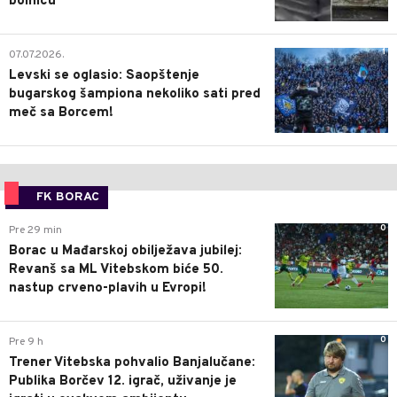
bolnicu
1
07.07.2026.
Levski se oglasio: Saopštenje
bugarskog šampiona nekoliko sati pred
meč sa Borcem!
FK BORAC
0
Pre 29 min
Borac u Mađarskoj obilježava jubilej:
Revanš sa ML Vitebskom biće 50.
nastup crveno-plavih u Evropi!
0
Pre 9 h
Trener Vitebska pohvalio Banjalučane:
Publika Borčev 12. igrač, uživanje je