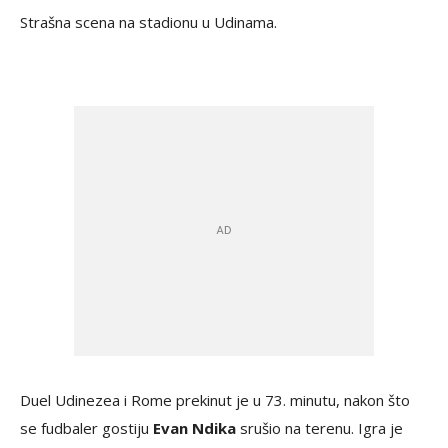
Strašna scena na stadionu u Udinama.
Duel Udinezea i Rome prekinut je u 73. minutu, nakon što
se fudbaler gostiju
Evan Ndika
srušio na terenu. Igra je