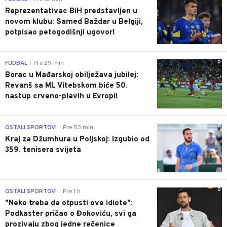
Reprezentativac BiH predstavljen u
novom klubu: Samed Baždar u Belgiji,
potpisao petogodišnji ugovor!
0
FUDBAL
Pre 29 min
|
Borac u Mađarskoj obilježava jubilej:
Revanš sa ML Vitebskom biće 50.
nastup crveno-plavih u Evropi!
0
OSTALI SPORTOVI
Pre 53 min
|
Kraj za Džumhura u Poljskoj: Izgubio od
359. tenisera svijeta
0
OSTALI SPORTOVI
Pre 1 h
|
"Neko treba da otpusti ove idiote":
Podkaster pričao o Đokoviću, svi ga
prozivaju zbog jedne rečenice