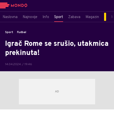
Naslovna
Najnovije
Info
Sport
Zabava
Magazin
M
Sport
Fudbal
Igrač Rome se srušio, utakmica
prekinuta!
14.04.2024. / 19:46