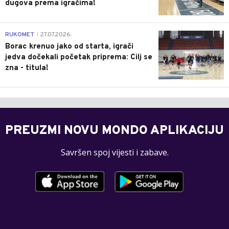
dugova prema igračima!
0
RUKOMET
27.07.2026.
|
Borac krenuo jako od starta, igrači
jedva dočekali početak priprema: Cilj se
zna - titula!
PREUZMI NOVU MONDO APLIKACIJU
Savršen spoj vijesti i zabave.