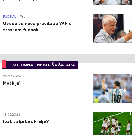
0
FUDBAL
Pre 1 h
|
Uvode se nova pravila za VAR u
srpskom fudbalu
KOLUMNA - NEBOJŠA ŠATARA
0
23.07.2026.
Mesi(ja)
2
15.07.2026.
Ipak valja bez kralja?