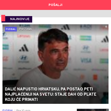
POŠALJI
NAJNOVIJE
0
Pre 7 min
FUDBAL
DALIĆ NAPUSTIO HRVATSKU, PA POSTAO PETI
NAJPLAĆENIJI NA SVETU: STAJE DAH OD PLATE
KOJU ĆE PRIMATI
0
FUDBAL
Pre 10 min
|