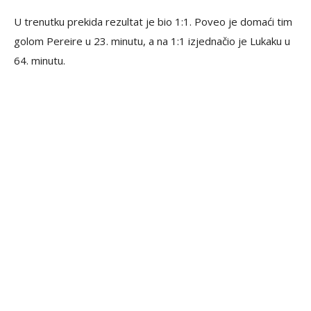
U trenutku prekida rezultat je bio 1:1. Poveo je domaći tim
golom Pereire u 23. minutu, a na 1:1 izjednačio je Lukaku u
64. minutu.