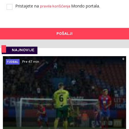
Pristajete na
Mondo portala.
pravila korišćenja
POŠALJI
NAJNOVIJE
0
Pre 47 min
FUDBAL