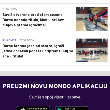
0
27.07.2026.
Savić otvoreno pred start sezone:
Borac napada titulu, klub ulazi bez
dugova prema igračima!
0
RUKOMET
27.07.2026.
|
Borac krenuo jako od starta, igrači
jedva dočekali početak priprema: Cilj se
zna - titula!
PREUZMI NOVU MONDO APLIKACIJU
Savršen spoj vijesti i zabave.