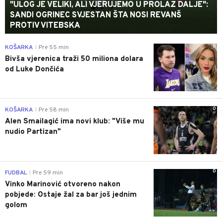
"ULOG JE VELIKI, ALI VJERUJEMO U PROLAZ DALJE":
SANDI OGRINEC SVJESTAN ŠTA NOSI REVANŠ
PROTIV VITEBSKA
0
KOŠARKA
Pre 55 min
|
Bivša vjerenica traži 50 miliona dolara
od Luke Dončića
0
KOŠARKA
Pre 58 min
|
Alen Smailagić ima novi klub: "Više mu
nudio Partizan"
0
FUDBAL
Pre 59 min
|
Vinko Marinović otvoreno nakon
pobjede: Ostaje žal za bar još jednim
golom