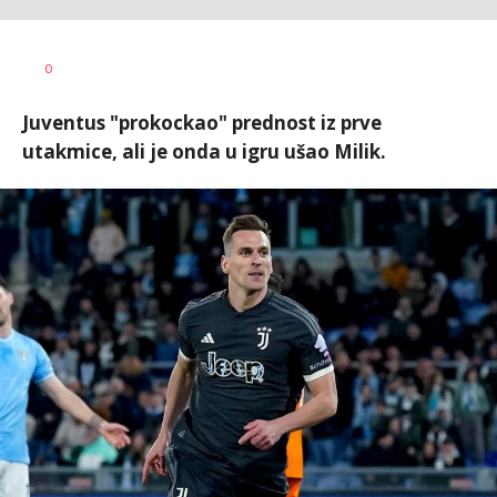
Haris
AUTOR
0
Krhalić
Juventus "prokockao" prednost iz prve
utakmice, ali je onda u igru ušao Milik.