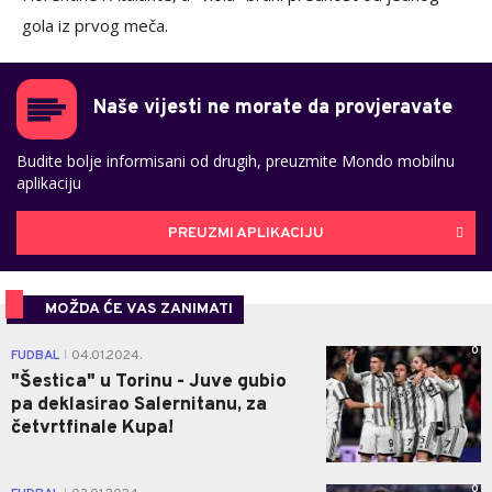
gola iz prvog meča.
Naše vijesti ne morate da provjeravate
Budite bolje informisani od drugih, preuzmite Mondo mobilnu
aplikaciju
PREUZMI APLIKACIJU
MOŽDA ĆE VAS ZANIMATI
0
FUDBAL
04.01.2024.
|
"Šestica" u Torinu - Juve gubio
pa deklasirao Salernitanu, za
četvrtfinale Kupa!
0