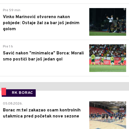
0
Pre 59 min
Vinko Marinović otvoreno nakon
pobjede: Ostaje žal za bar još jednim
golom
0
Pre 1 h
Savić nakon "minimalca" Borca: Morali
smo postići bar još jedan gol
RK BORAC
0
05.08.2026.
Borac m:tel zakazao osam kontrolnih
utakmica pred početak nove sezone