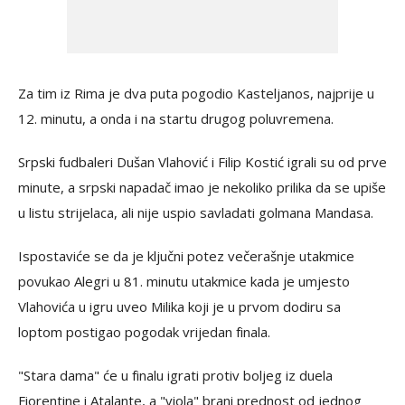
Za tim iz Rima je dva puta pogodio Kasteljanos, najprije u
12. minutu, a onda i na startu drugog poluvremena.
Srpski fudbaleri Dušan Vlahović i Filip Kostić igrali su od prve
minute, a srpski napadač imao je nekoliko prilika da se upiše
u listu strijelaca, ali nije uspio savladati golmana Mandasa.
Ispostaviće se da je ključni potez večerašnje utakmice
povukao Alegri u 81. minutu utakmice kada je umjesto
Vlahovića u igru uveo Milika koji je u prvom dodiru sa
loptom postigao pogodak vrijedan finala.
"Stara dama" će u finalu igrati protiv boljeg iz duela
Fiorentine i Atalante, a "viola" brani prednost od jednog