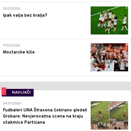
2
15.07.2026.
Ipak valja bez kralja?
0
17.05.2026.
Mostarske kiše
NAVIJAČI
0
24.07.2026.
Fudbaleri UNA Štrasena šokirano gledali
Grobare: Nevjerovatna scena na kraju
utakmice Partizana