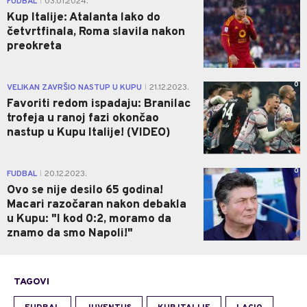
FUDBAL
03.01.2024.
|
Kup Italije: Atalanta lako do
četvrtfinala, Roma slavila nakon
preokreta
0
VELIKAN ZAVRŠIO NASTUP U KUPU
21.12.2023.
|
Favoriti redom ispadaju: Branilac
trofeja u ranoj fazi okončao
nastup u Kupu Italije! (VIDEO)
0
FUDBAL
20.12.2023.
|
Ovo se nije desilo 65 godina!
Macari razočaran nakon debakla
u Kupu: "I kod 0:2, moramo da
znamo da smo Napoli!"
TAGOVI