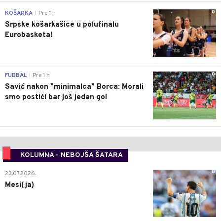
0
KOŠARKA
Pre 1 h
|
Srpske košarkašice u polufinalu
Eurobasketa!
0
FUDBAL
Pre 1 h
|
Savić nakon "minimalca" Borca: Morali
smo postići bar još jedan gol
KOLUMNA - NEBOJŠA ŠATARA
0
23.07.2026.
Mesi(ja)