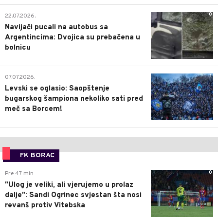
0
22.07.2026.
Navijači pucali na autobus sa
Argentincima: Dvojica su prebačena u
bolnicu
1
07.07.2026.
Levski se oglasio: Saopštenje
bugarskog šampiona nekoliko sati pred
meč sa Borcem!
FK BORAC
0
Pre 47 min
"Ulog je veliki, ali vjerujemo u prolaz
dalje": Sandi Ogrinec svjestan šta nosi
revanš protiv Vitebska