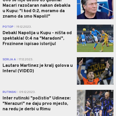
Ovo se nije desilo 65 godina!
Macari razočaran nakon debakla
u Kupu: "I kod 0:2, moramo da
znamo da smo Napoli!"
0
POTOP
19.12.2023.
|
Debakl Napolija u Kupu - ništa od
spektakla! 0:4 na "Maradoni",
Frozinone ispisao istoriju!
0
SERIJA A
17.12.2023.
|
Lautaro Martinez je kralj golova u
Interu! (VIDEO)
0
RUTINSKI
09.12.2023.
|
Inter rutinski "počistio" Udineze:
"Nerazuri" ne daju prvo mjesto,
na redu je derbi u Rimu