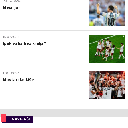
0
23.07.2026.
Mesi(ja)
2
15.07.2026.
Ipak valja bez kralja?
0
17.05.2026.
Mostarske kiše
NAVIJAČI