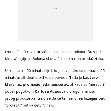
Iznenađujući rezultat viđen je sinoć na stadionu "Đuzepe
Meaca", gdje je Bolonja slavila 2:1, i to nakon produžetaka.
U regularnih 90 minuta nije bilo golova, iako su domaći u 65.
minutu imali idealnu priliku da povedu. Tada je
Lautaro
Martinez promašio jedanaesterac,
ali kada su "nerazuri"
poveli pogotkom
Karlosa Augusta
u drugom minutu
prvog produžetka, činilo se da će tim Simonea Inzagija ipak
"prokrčiti" put ka četvrtfinalu.