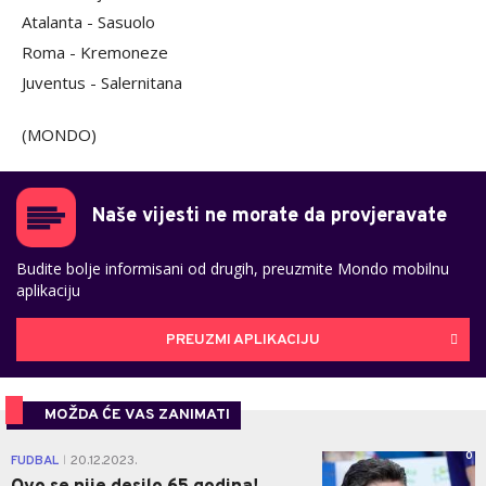
Atalanta - Sasuolo
Roma - Kremoneze
Juventus - Salernitana
(MONDO)
Naše vijesti ne morate da provjeravate
Budite bolje informisani od drugih, preuzmite Mondo mobilnu
aplikaciju
PREUZMI APLIKACIJU
MOŽDA ĆE VAS ZANIMATI
0
FUDBAL
20.12.2023.
|