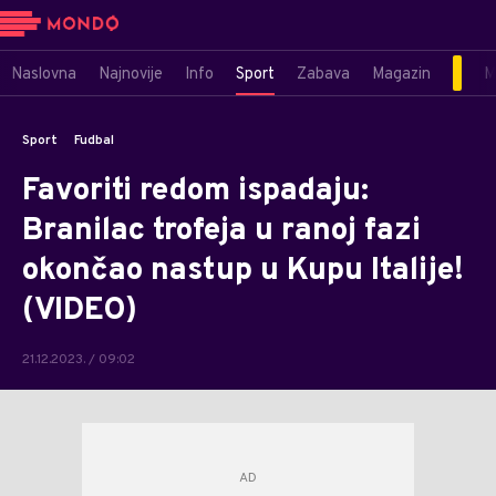
Naslovna
Najnovije
Info
Sport
Zabava
Magazin
M
Sport
Fudbal
Favoriti redom ispadaju:
Branilac trofeja u ranoj fazi
okončao nastup u Kupu Italije!
(VIDEO)
21.12.2023. / 09:02