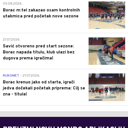
0
05.08.2026.
Borac m:tel zakazao osam kontrolnih
utakmica pred početak nove sezone
0
27.07.2026.
Savić otvoreno pred start sezone:
Borac napada titulu, klub ulazi bez
dugova prema igračima!
0
RUKOMET
27.07.2026.
|
Borac krenuo jako od starta, igrači
jedva dočekali početak priprema: Cilj se
zna - titula!