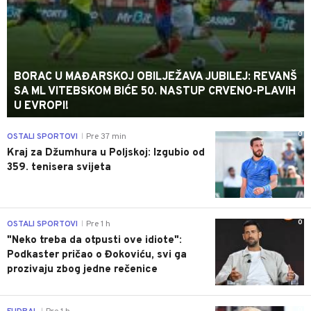
BORAC U MAĐARSKOJ OBILJEŽAVA JUBILEJ: REVANŠ
SA ML VITEBSKOM BIĆE 50. NASTUP CRVENO-PLAVIH
U EVROPI!
0
OSTALI SPORTOVI
Pre 37 min
|
Kraj za Džumhura u Poljskoj: Izgubio od
359. tenisera svijeta
0
OSTALI SPORTOVI
Pre 1 h
|
"Neko treba da otpusti ove idiote":
Podkaster pričao o Đokoviću, svi ga
prozivaju zbog jedne rečenice
0