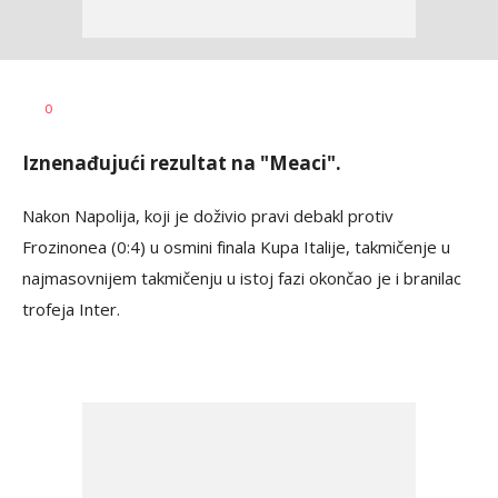
Bojan
AUTOR
0
Jakovljević
Iznenađujući rezultat na "Meaci".
Nakon Napolija, koji je doživio pravi debakl protiv
Frozinonea (0:4) u osmini finala Kupa Italije, takmičenje u
najmasovnijem takmičenju u istoj fazi okončao je i branilac
trofeja Inter.