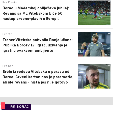
0
Pre 13 min
Borac u Mađarskoj obilježava jubilej:
Revanš sa ML Vitebskom biće 50.
nastup crveno-plavih u Evropi!
0
Pre 9 h
Trener Vitebska pohvalio Banjalučane:
Publika Borčev 12. igrač, uživanje je
igrati u ovakvom ambijentu
0
Pre 10 h
Srbin iz redova Vitebska o porazu od
Borca: Crveni karton nas je poremetio,
ali ide revanš - ništa još nije gotovo
RK BORAC