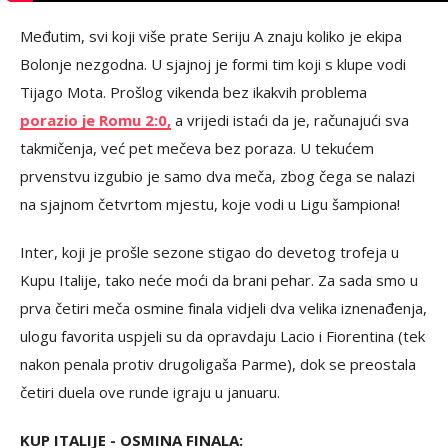
Međutim, svi koji više prate Seriju A znaju koliko je ekipa
Bolonje nezgodna. U sjajnoj je formi tim koji s klupe vodi
Tijago Mota. Prošlog vikenda bez ikakvih problema
porazio je Romu 2:0,
a vrijedi istaći da je, računajući sva
takmičenja, već pet mečeva bez poraza. U tekućem
prvenstvu izgubio je samo dva meča, zbog čega se nalazi
na sjajnom četvrtom mjestu, koje vodi u Ligu šampiona!
Inter, koji je prošle sezone stigao do devetog trofeja u
Kupu Italije, tako neće moći da brani pehar. Za sada smo u
prva četiri meča osmine finala vidjeli dva velika iznenađenja,
ulogu favorita uspjeli su da opravdaju Lacio i Fiorentina (tek
nakon penala protiv drugoligaša Parme), dok se preostala
četiri duela ove runde igraju u januaru.
KUP ITALIJE - OSMINA FINALA: