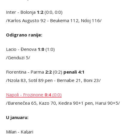
Inter - Bolonja
1:2
(0:0, 0:0)
/Karlos Augusto 92 - Beukema 112, Ndoj 116/
Odigrano ranije:
Lacio - Đenova
1:0
(1:0)
/Genduzi 5/
Fiorentina - Parma
2:2
(0:2)
penali 4:1
/Nzola 83, Sotil 89 pen - Bernabe 21, Boni 23/
Napoli - Frozinone
0:4
(0:0)
/Barenečea 65, Kazo 70, Kedira 90+1 pen, Harui 90+5/
U januaru:
Milan - Kaljari