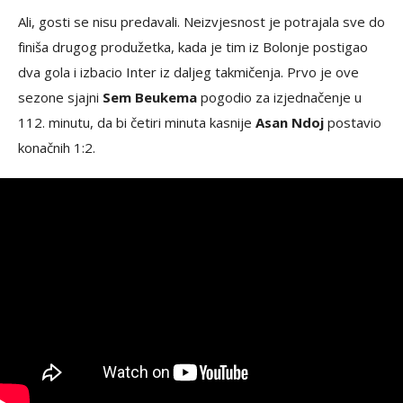
Ali, gosti se nisu predavali. Neizvjesnost je potrajala sve do
finiša drugog produžetka, kada je tim iz Bolonje postigao
dva gola i izbacio Inter iz daljeg takmičenja. Prvo je ove
sezone sjajni
Sem Beukema
pogodio za izjednačenje u
112. minutu, da bi četiri minuta kasnije
Asan Ndoj
postavio
konačnih 1:2.