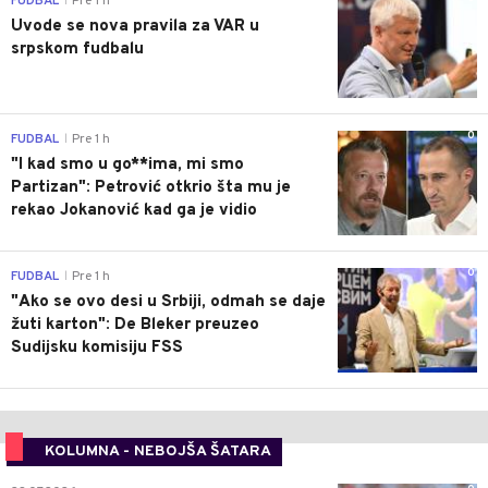
FUDBAL
Pre 1 h
|
Uvode se nova pravila za VAR u
srpskom fudbalu
0
FUDBAL
Pre 1 h
|
"I kad smo u go**ima, mi smo
Partizan": Petrović otkrio šta mu je
rekao Jokanović kad ga je vidio
0
FUDBAL
Pre 1 h
|
"Ako se ovo desi u Srbiji, odmah se daje
žuti karton": De Bleker preuzeo
Sudijsku komisiju FSS
KOLUMNA - NEBOJŠA ŠATARA