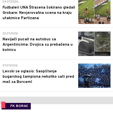
0
24.07.2026.
Fudbaleri UNA Štrasena šokirano gledali
Grobare: Nevjerovatna scena na kraju
utakmice Partizana
0
22.07.2026.
Navijači pucali na autobus sa
Argentincima: Dvojica su prebačena u
bolnicu
1
07.07.2026.
Levski se oglasio: Saopštenje
bugarskog šampiona nekoliko sati pred
meč sa Borcem!
FK BORAC