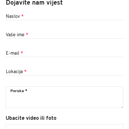
Dojavite nam vijest
Naslov
*
Vaše ime
*
E-mail
*
Lokacija
*
Ubacite video ili foto