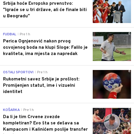
Srbija hoće Evropsko prvenstvo:
"Igraće se u tri države, ali će finale biti
u Beogradu"
0
FUDBAL
Pre 1 h
|
Perica Ognjenović nakon prvog
osvojenog boda na klupi Sloge: Falilo je
kvaliteta, ima mjesta za napredak
0
OSTALI SPORTOVI
Pre 1 h
|
Rukometni savez Srbije je prošlost:
Promijenjen statut, ime i vizuelni
identitet
0
KOŠARKA
Pre 1 h
|
Da li je tim Crvene zvezde
kompletiran? Evo šta se dešava sa
Kampacom i Kalinićem poslije transfer