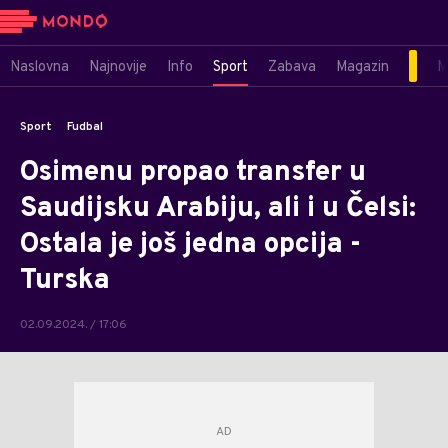
Naslovna
Najnovije
Info
Sport
Zabava
Magazin
M
Sport
Fudbal
Osimenu propao transfer u
Saudijsku Arabiju, ali i u Čelsi:
Ostala je još jedna opcija -
Turska
02.09.2024. / 17:06