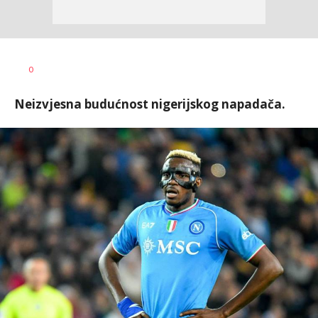
Bojan
AUTOR
0
Jakovljević
Neizvjesna budućnost nigerijskog napadača.