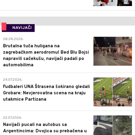
NAVIJAČI
0
08.08.2026.
Brutalna tuča huligana na
zagrebačkom aerodromu! Bed Blu Bojsi
napravili sačekušu, navijači padali po
automobilima
0
24.07.2026.
Fudbaleri UNA Štrasena šokirano gledali
Grobare: Nevjerovatna scena na kraju
utakmice Partizana
0
22.07.2026.
Navijači pucali na autobus sa
Argentincima: Dvojica su prebačena u