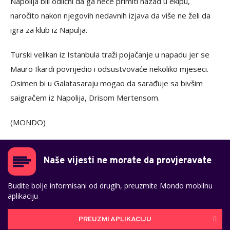
Napolija bili odlični da ga neće primiti nazad u ekipu,
naročito nakon njegovih nedavnih izjava da više ne želi da
igra za klub iz Napulja.
Turski velikan iz Istanbula traži pojačanje u napadu jer se
Mauro Ikardi povrijedio i odsustvovaće nekoliko mjeseci.
Osimen bi u Galatasaraju mogao da sarađuje sa bivšim
saigračem iz Napolija, Drisom Mertensom.
(MONDO)
Naše vijesti ne morate da provjeravate
Budite bolje informisani od drugih, preuzmite Mondo mobilnu
aplikaciju
PREUZMI APLIKACIJU