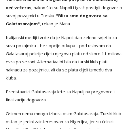
već večeras
, nakon što su Napoli i igrač postigli dogovor o
suvoj pozajmici u Tursku.
"Blizu smo dogovora sa
Galatasarajom",
rekao je Mana.
Italijanski mediji tvrde da je Napoli dao zeleno svjetlo za
suvu pozajmicu - bez opcije otkupa - pod uslovom da
Galatasaraj pokrije cijelu njegovu platu od skoro 11 miliona
evra po sezoni. Alternativa bi bila da turski klub plati
naknadu za pozajmicu, ali da se plata dijeli između dva
kluba.
Predstavnici Galatasaraja lete za Napulj na pregovore i
finalizaciju dogovora.
Osimen nema mnogo izbora osim Galatasaraja. Turski klub
ostao je jedini zainteresovan za Nigerijca, jer su čelnici