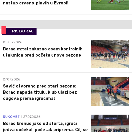
nastup crveno-plavih u Evropi!
RK BORAC
0
05.08.2026.
Borac m:tel zakazao osam kontrolnih
utakmica pred početak nove sezone
0
27.07.2026.
Savić otvoreno pred start sezone:
Borac napada titulu, klub ulazi bez
dugova prema igračima!
0
RUKOMET
27.07.2026.
|
Borac krenuo jako od starta, igrači
jedva dočekali početak priprema: Cilj se