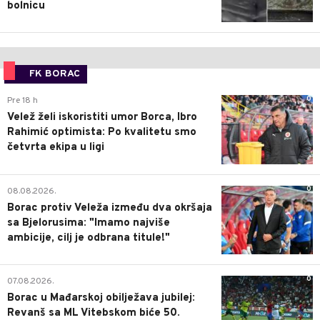
bolnicu
FK BORAC
0
Pre 18 h
Velež želi iskoristiti umor Borca, Ibro
Rahimić optimista: Po kvalitetu smo
četvrta ekipa u ligi
0
08.08.2026.
Borac protiv Veleža između dva okršaja
sa Bjelorusima: "Imamo najviše
ambicije, cilj je odbrana titule!"
0
07.08.2026.
Borac u Mađarskoj obilježava jubilej:
Revanš sa ML Vitebskom biće 50.