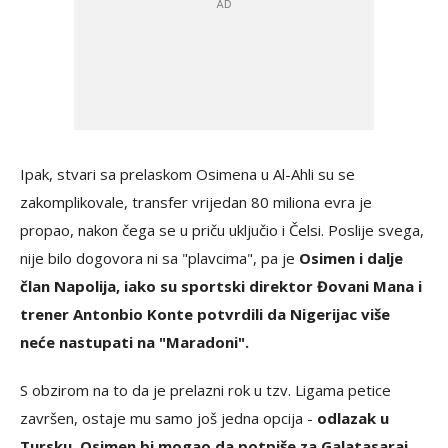
Ipak, stvari sa prelaskom Osimena u Al-Ahli su se
zakomplikovale, transfer vrijedan 80 miliona evra je
propao, nakon čega se u priču uključio i Čelsi. Poslije svega,
nije bilo dogovora ni sa "plavcima", pa je
Osimen i dalje
član Napolija, iako su sportski direktor Đovani Mana i
trener Antonbio Konte potvrdili da Nigerijac više
neće nastupati na "Maradoni".
S obzirom na to da je prelazni rok u tzv. Ligama petice
završen, ostaje mu samo još jedna opcija -
odlazak u
Tursku. Osimen bi mogao da potpiše za Galatasaraj