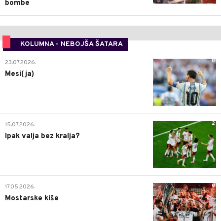
bombe
KOLUMNA - NEBOJŠA ŠATARA
0
23.07.2026.
Mesi(ja)
2
15.07.2026.
Ipak valja bez kralja?
0
17.05.2026.
Mostarske kiše