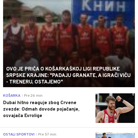
OVO JE PRIČA O KOŠARKAŠKOJ LIGI REPUBLIKE
SRPSKE KRAJINE: "PADAJU GRANATE, A IGRAČI VIČU
- TRENERU, OSTAJEMO"
0
KOŠARKA
Pre 26 min
|
Dubai hitno reaguje zbog Crvene
zvezde: Odmah dovode pojačanje,
osvajača Evrolige
0
OSTALI SPORTOVI
Pre 57 min
|