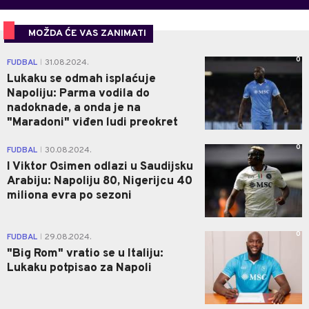
MOŽDA ĆE VAS ZANIMATI
0
FUDBAL
31.08.2024.
|
Lukaku se odmah isplaćuje
Napoliju: Parma vodila do
nadoknade, a onda je na
"Maradoni" viđen ludi preokret
0
FUDBAL
30.08.2024.
|
I Viktor Osimen odlazi u Saudijsku
Arabiju: Napoliju 80, Nigerijcu 40
miliona evra po sezoni
0
FUDBAL
29.08.2024.
|
"Big Rom" vratio se u Italiju:
Lukaku potpisao za Napoli