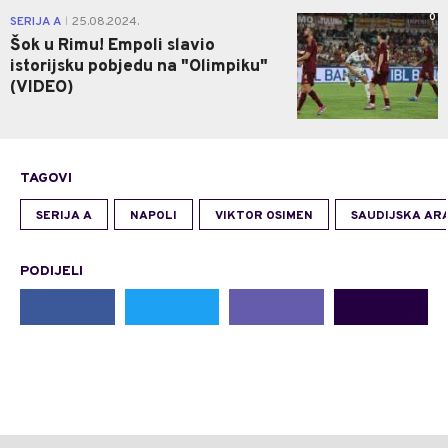
0
SERIJA A
25.08.2024.
|
Šok u Rimu! Empoli slavio
istorijsku pobjedu na "Olimpiku"
(VIDEO)
TAGOVI
SERIJA A
NAPOLI
VIKTOR OSIMEN
SAUDIJSKA AR
PODIJELI